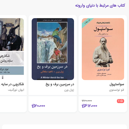
کتاب های مرتبط با دنیای وارونه
سواستپول
در سرزمین برف و یخ
شکارچی در سایه 
لئو تولستوی
ژول ورن
ایوان تورگنیف
720،000
٪15
20،000
612،000