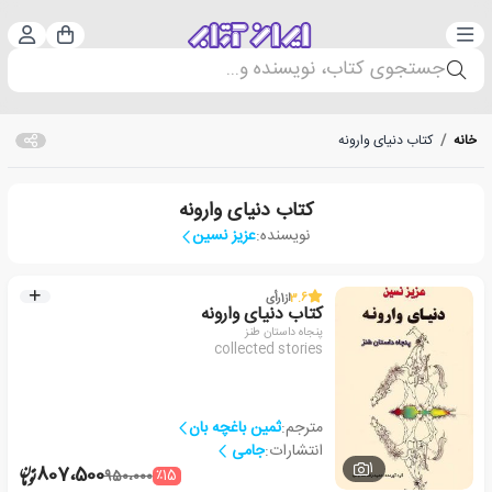
دسته‌بندی
ورود 
سبد خرید
جستجوی کتاب، نویسنده و...
خانه
/
کتاب دنیای وارونه
کتاب دنیای وارونه
نویسنده:
عزیز نسین
3.6
از
1
رأی
کتاب دنیای وارونه
پنجاه داستان طنز
collected stories
مترجم:
ثمین باغچه بان
انتشارات:
جامی
1
807،500
٪15
950،000