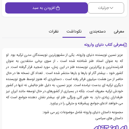
جزئیات
افزودن به سبد
معرفی
دسته‌بندی
نکوداشت
نظرات
معرفی کتاب دنیای وارونه
عزیز نسین نویسنده دنیای وارونه، یکی از مشهورترین نویسندگان مدرن ترکیه بود. او
که به عنوان استاد طنز شناخته شده است ، از سوی برخی منتقدین به عنوان
قدرتمندترین و پرکارترین نویسنده طنز در این زمان، مورد تمجید قرار گرفته است. در
کشور خود ، بیشتر آثار او بارها و بارها منتشر شده است . تعداد کل نسخه ها در حال
حاضر از مرز هشت میلیون فراتر رفته است ، دستاوردی که هنوز توسط هیچ نویسنده
دیگری ترکیه ای بدست نیامده است. عزیز نسین، به دلیل طنز جالبش نه تنها در کشور
خودش ترکیه معروف است، بلکه در بسیاری از کشورهای در حال توسعه مانند ایران نیز
طرفداران زیادی دارد. به طور کلی ویژگی طنز او، بیشتر نشان دهنده جوامع است که
می خواهد ادعای جوامع پیشرفته و مترقی را در بیاورد.
مجموعه داستان دنیای وارونه شامل موضوعات زیر می شود:
داستان های سیاسی
داستان های اجتماعی