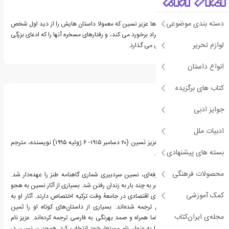
داستان های اقتصادی
داستان های خانوادگی
دسته بندی موضوعی
در هر کدام از این داستان ها عزیز نسین که معمولا داستان هایش را از دید اول شخص
می نویسد، با گروهی از افراد برخورد می کند، و رفتارهای مسخره آنها را که ادعای بزرگی
لوازم تحریر
و پیشرفت دارند به نمایش می گذارد.
انواع داستان
درباره عزیز نسین
کتاب های برگزیده
جوایز ادبی
ادبیات ملل
مَحمَت نُصرَت معروف به عَزیز نَسین (۲۰ دسامبر ۱۹۱۵- ۶ ژوئیه ۱۹۹۵) نویسنده، مترجم
بسته های پیشنهادی
و طنزنویس اهل ترکیه بود.
محصولات فرهنگی
پس از خدمت افسری حرفه‌ای، نسین سردبیری شماری گاهنامه طنز را عهده‌دار شد.
دیدگاه‌های سیاسی او منجر به چند بار به زندان رفتن شد. بسیاری از آثار نسین به هجو
کمک آموزشی
دیوان‌سالاری و نابرابری‌های اقتصادی در جامعهٔ وقت ترکیه اختصاص دارند. آثار او به
بیش از ۳۰ زبان گوناگون ترجمه شده‌اند. بسیاری از داستان‌های کوتاه او را ثمین
مجله‌ی ایران‌کتاب
باغچه‌بان، احمد شاملو، رضا همراه و صمد بهرنگی به فارسی ترجمه کرده‌اند. عزیز نام
پدرش بود و او این نام را به عنوان نام مستعار خود انتخاب کرد. همچنین نسین در