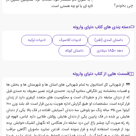
چی بخونم؟
زبان ترکی به معنای تو چه کاره ای یا تو چه هستی است.
دسته بندی های کتاب دنیای وارونه
داستان کمدی (طنز)
ادبیات کلاسیک
ادبیات ترکیه
دهه 1850 میلادی
داستان کوتاه
قسمت هایی از کتاب دنیای وارونه
از شهربانی کل استانبول به تمام شهربانی های استان ها و شهرستان ها و بخش ها
و قصبات بخشنامه زیر تلگرافی مخابره گردید: «حمدی فرزند نصیر معروف به حمدی فیل
که از دزدان سابقه دار و خطرناک است و محکومیت های متعدد کیفری دارد از زندان
فرار کرده است. مشخصات او طبق گزارش اداره هویت بدین قرار است: قد بلند وزن ۲۰۰
کیلو! سن ۳۵ ساله زنگ مو بلوطی سه دندان آسیابش افتاده در فک بالا یکی از دندان
هایش پر شده در فک پایین یکی از دندان هایش روکش طلایی داره. لباس، قهوه ای
راه راه صورت گرد چشم زاغ این دزد سابقه دار هنگامی که نگهبان کشیک خوابش برده
بود از فرصت استفاده کرده و فرار نموده است. قدغن نمایید ماموران آگاهی مراقب
اوضاع باشند و هر کجا گیرش آوردند فورا تحت الحفظ به استانبول اعزام دارید. ضمنا