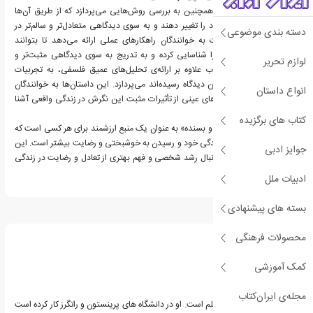
«زندگی خوب و بسنده» همچنین به بررسی روش‌هایی می‌پردازد که از طریق آن‌ها
افراد می‌توانند نگرش خود را تغییر دهند و به سوی دیدگاهی متعادل‌تر و سالم‌تر در
دسته بندی موضوعی
زندگی حرکت کنند. آلپرت به خوانندگان راهکارهای عملی ارائه می‌دهد تا بتوانند
نگرش‌های محدودکننده را شناسایی کرده و به تدریج به سوی دیدگاهی مثبت‌تر و
لوازم تحریر
سازنده‌تر حرکت کنند. کتاب علاوه بر ارائه‌ی تحلیل‌های عمیق فلسفی، به تجربیات
واقعی از افرادی که به این دیدگاه رسیده‌اند می‌پردازد. این داستان‌ها به خوانندگان
انواع داستان
امکان می‌دهند تا با مثال‌های عینی از تأثیرات مثبت این نگرش در زندگی واقعی آشنا
شوند.
کتاب های برگزیده
در مجموع، «زندگی خوب و بسنده» به عنوان یک منبع ارزشمند برای هر کسی است که
به دنبال تغییر مثبت در زندگی خود و رسیدن به خوشبختی و رضایت بیشتر است. این
جوایز ادبی
کتاب برای کسانی که به دنبال رشد شخصی و فهم بهتری از تعادل و رضایت در زندگی
هستند، مناسب است.
ادبیات ملل
بسته های پیشنهادی
درباره آورام آلپرت
محصولات فرهنگی
کمک آموزشی
مجله‌ی ایران‌کتاب
اورام آلپرت نویسنده و معلم است. او در دانشگاه های پرینستون و راتگرز کار کرده است