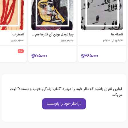
فاصله ها
چرا دودل بودن آن قدرها هم بد نیست؟
اضطراب
هایدی ال. مایبام
جنیفر چرچ
سمیر چوپرا
٪5
205،000
365،000
اولین نفری باشید که نظر خود را درباره "کتاب زندگی خوب و بسنده" ثبت
می‌کند
نظر خود را بنویسید