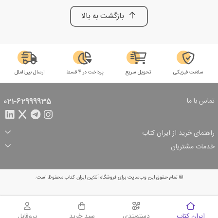
بازگشت به بالا
سلامت فیزیکی
تحویل سریع
پرداخت در 4 قسط
ارسال بین‌الملل
تماس با ما
021-62999935
راهنمای خرید از ایران کتاب
ثبت سفارش
شیوه پرداخت
خدمات مشتریان
تخفیف‌های خرید
شرایط ارسال سفارش
درباره ما
شرایط استفاده
حریم خصوصی
پیگیری سفارش
بازگرداندن سفارش
پرسش‌های متداول
© تمام حقوق این وب‌سایت برای فروشگاه آنلاین ایران کتاب محفوظ است.
سبد خرید
ایران کتاب
دسته‌بندی
سبد خرید
پروفایل