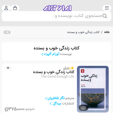
دسته‌بندی
ورود 
سبد خرید
جستجوی کتاب، نویسنده و...
خانه
/
کتاب زندگی خوب و بسنده
کتاب زندگی خوب و بسنده
نویسنده:
آورام آلپرت
5
از
1
رأی
کتاب زندگی خوب و بسنده
The Good-Enough Life
مترجم:
نگار شاطریان
انتشارات:
بیدگل
1
375،000
ناموجود