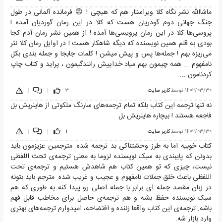
ماشاالله نشر نگاه کلا ویراستار هم که هیچی ! 😡 فرمانده آلمانی در طول
جنگ جهانی دوم گودریان هست که کلا در این رمان گوردیان آمده !
پروسی‌ها کلا در این رمان پرویسی‌ها آمده ! از همین نشر رمان آدم کجا
بودی به قلم همین نویسنده که دیگه شاهکار هست ! در اوایل رمان کلا نثر
می‌ریزه بهم ! جمله‌ها پس و پیش میشن ! کلمات جابجا و جمله بندی بکل
نامفهوم ... همه چیمون بهم میاد خداییش رانندگیمون ، پراید و کتاب چاپ
کردنامون ...
1402/03/30
|
توسط
کاربر سایت
3
|
|
نه تنها ترجمه این کتاب بلکه تمام ترجمه‌های سارنگ ملکوتی از هاینریش بل
فاجعه هستند ! بیچاره هاینریش بل
1402/03/30
|
توسط
کاربر سایت
1
|
|
کتاب خوبیه اما به طرز وحشتناکی بد ترجمه شده. مترجمین عزیزمون باید
بدونن که پایبندی به سبک نویسنده لزوما به معنی ترجمه‌ی تحت اللفظی
نیست، چیزی که تو همین کتاب هم شاهدش هستیم و ترجمه‌ی تحت
اللفظی باعث خلق جملات نامفهوم و عجیب و غریب شده. مترجم باید بتونه
در زبان مقصد جمله ای برابر با جمله اصلی رو پیدا کنه به طوری که هم
سبک نویسنده حفظ بشه و هم ترجمه‌ی حاصل برای مخاطب قابل فهم
باشه. ترجمه‌ی این کتاب واقعا زننده و افتضاحه، امیدوارم ترجمه‌های بهتری
وارد بازار شه.