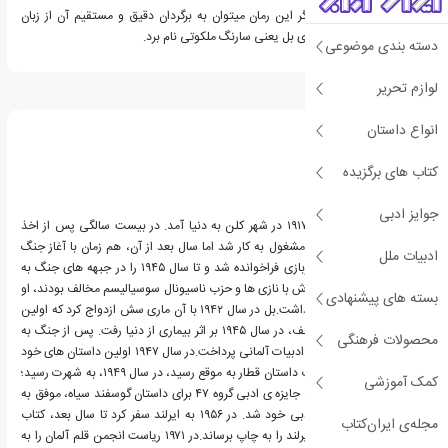
از نکات مهم و مثبت دیگر این رمان میتوان به برگردان دقیق و مستقیم آن از زبان
آلمانی توسط مترجم کارهای بل یعنی سارنگ ملکوتی نام برد.
دسته بندی موضوعی
لوازم تحریر
درباره هاینریش بل
انواع داستان
کتاب های برگزیده
جوایز ادبی
هاینریش بل، ۲۱ دسامبر ۱۹۱۷ در شهر کلن به دنیا آمد. در بیست سالگی پس از اخذ
دیپلم در یک کتابفروشی مشغول به کار شد اما سال بعد از آن، هم زمان با آغاز جنگ
ادبیات ملل
جهانی دوم به خدمت سربازی فراخوانده شد و تا سال ۱۹۴۵ را در جبهه های جنگ به
سربرد. با این که خانواده اش با نازی ها و حزب ناسیونال سوسیالیسم مخالف بودند، او
بسته های پیشنهادی
در ابتدا با آن ها همدلی داشت.بل در سال ۱۹۴۲ با آن ماری سش ازدواج کرد که اولین
فرزند آن ها، به نام کرسیتف، در سال ۱۹۴۵ بر اثر بیماری از دنیا رفت. پس از جنگ به
محصولات فرهنگی
تحصیل در رشته ی زبان و ادبیات آلمانی پرداخت.در سال ۱۹۴۷ اولین داستان های خود
را به چاپ رسانید و با چاپ داستان قطار به موقع رسید، در سال ۱۹۴۹، به شهرت رسید؛
کمک آموزشی
در سال ۱۹۵۱ با برنده شدن جایزه ی ادبی گروه ۴۷ برای داستان گوسفند سیاه، موفق به
دریافت اولین جایزه ی ادبی خود شد. در ۱۹۵۶ به ایرلند سفر کرد تا سال بعد، کتاب
مجله‌ی ایران‌کتاب
یادداشت های روزانه ی ایرلند را به چاپ برساند.در ۱۹۷۱ ریاست انجمن قلم آلمان را به