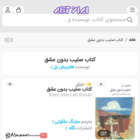
دسته‌بندی
ورود 
سبد خرید
جستجوی کتاب، نویسنده و...
خانه
/
کتاب صلیب بدون عشق
کتاب صلیب بدون عشق
نویسنده:
هاینریش بل
3.2
از
1
رأی
کتاب صلیب بدون عشق
Kreuz ohne Lieb Roman
مترجم:
سارنگ ملکوتی
انتشارات:
نگاه
2
810،000
٪10
900،000