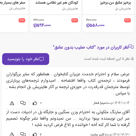
برخیز عشق من،برخیز
کودکان هم غیر نظامی هستند
سفر های بسیار به
هاینریش بل
هاینریش بل
هاینریش بل
٪10
660،000
٪10
620،000
٪10
594،000
558،000
نظر کاربران در مورد "کتاب صلیب بدون عشق"
نظر خود را بنویسید
5
نظر تا این لحظه ثبت شده است
عرض سلام و احترام خدمت عزیزان کتابخوان . همانطور که سایر بزرگواران
فرمودند ، ترجمه‌ی کتاب واقعا افتضاحه . امیدوارم ترجمه‌های پربارتری
توسط مترجمان قدرقدرت در حوزه‌ی ترجمه بر آثار هاینریش بل انجام بشه .
با سپاس .
1404/11/04
|
توسط
میترا فخار
0
|
|
آقای سارنگ ملکوتی به احترام وزن سنگین و جایگاه بل در ادبیات دست از
سر این نویسنده بینوا بردارید ... من نمیدونم واقعا نشر چگونه تصمیم
گرفته با شما کار کنه آخه ! خواننده و الاغ فرض کردید شاید !
1402/03/30
|
توسط
کاربر سایت
2
|
|