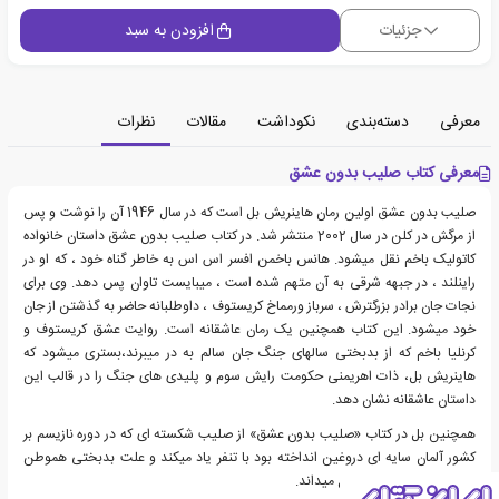
جزئیات
افزودن به سبد
معرفی
دسته‌بندی
نکوداشت
مقالات
نظرات
معرفی کتاب صلیب بدون عشق
صلیب بدون عشق اولین رمان هاینریش بل است که در سال 1946 آن را نوشت و پس
از مرگش در کلن در سال 2002 منتشر شد. در کتاب صلیب بدون عشق داستان خانواده
کاتولیک باخم نقل میشود. هانس باخمن افسر اس اس به خاطر گناه خود ، که او در
راینلند ، در جبهه شرقی به آن متهم شده است ، میبایست تاوان پس دهد. وی برای
نجات جان برادر بزرگترش ، سرباز ورمماخ کریستوف ، داوطلبانه حاضر به گذشتن از جان
خود میشود. این کتاب همچنین یک رمان عاشقانه است. روایت عشق کریستوف و
کرنلیا باخم که از بدبختی سالهای جنگ جان سالم به در میبرند،بستری میشود که
هاینریش بل، ذات اهریمنی حکومت رایش سوم و پلیدی های جنگ را در قالب این
داستان عاشقانه نشان دهد.
همچنین بل در کتاب «صلیب بدون عشق» از صلیب شکسته ای که در دوره نازیسم بر
کشور آلمان سایه ای دروغین انداخته بود با تنفر یاد میکند و علت بدبختی هموطن
های خود را همین موضوع میداند.