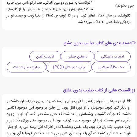
عهده گرفت. او در سال ۱۹۷۲ توانست به عنوان دومین آلمانی، بعد از توماس مان، جایزه
چی بخونم؟
ی ادبی نوبل را از آن خود کند.هاینریش بل، خروج خود و همسرش را از کلیسای
کاتولیک، در سال ۱۹۷۶، اعلام کرد. او در ۱۶ ژوئیه-ی ۱۹۸۵ از دنیا رفت و جسد او در
نزدیکی زادگاهش به خاک سپرده شد.
دسته بندی های کتاب صلیب بدون عشق
ادبیات داستانی
داستان جنگی
ادبیات آلمان
دهه 1960 میلادی
چاپ دیجیتال (POD)
جایزه نوبل ادبیات
قسمت هایی از کتاب صلیب بدون عشق
او در سیاهی ماجراجویانه ی اتاق پذیرایی ایستاده بود. بیرون خیابان قرار داشت و
او دیگر تنها نبود، موجودی با او توی اتاق بود، زن چنان بر وجود این موجود آگاهی
داشت که جرأت گشودن چشمانش را نداشت که حتی مشخص کند آیا این موجود
نامریی هم هست. زیرا آن موجود حس کردنی بود، آری موجود مثل وزش باد دور و
ولرم عجیب یک بال نرم بود، یک نفس وحشتناک در اطراف اش پرسه می زد. او چنان
فریاد وحشتناکی کشید که آن را تنها انسان هایی می شناسند که در قهقرا با آن برخورد