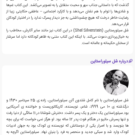
گذشت که با داستانی جذاب مهر و محبت متقابل را به تصویر می‌کشد. این کتاب غم‌ها
و شادی‌ها را توام با هم نشان می‌دهد و با کارکرد اجتماعی – عاطفی حکایتی زیبا از
رضایت خاطر درخت که هیچ چشم‌داشتی به جز دیدار پسرک ندارد را در اختیار کودکان
قرار می‌دهد.
شل سیلورستاین (Shel Silverstein) در این کتاب نیز مانند سایر آثارش، مخاطب را
به خیال‌پردازی دعوت می‌کند. با اینکه این کتاب متنی به ظاهر کودکانه دارد اما سرشار
از سخنان حکیمانه و عالمانه‌ است.
درباره شل سیلوراستاین
شل سیلوراستاین با نام کامل شلدون آلن سیلوراستاین، زاده ی 25 سپتامبر 1930 و
درگذشته ی 10 می 1999، شاعر، نویسنده، کاریکاتوریست و خواننده ی آمریکایی
بود.سیلوراستاین یک دختر و یک پسر داشت. دخترش شوشانا در 11 سالگی از دنیا رفت
و تنها پسرش ماتیو در هنگام فوت پدر 12 ساله بود. او هرگز نمی خواست که برای بچه
ها بنویسد و با اصرار یکی از دوستانش که نویسنده ی کودک بود به جهان ادبیات
کودک وارد شد و سبکی جدید و منحصر به فرد را بنیان نهاد. سیلوراستاین اگرچه به