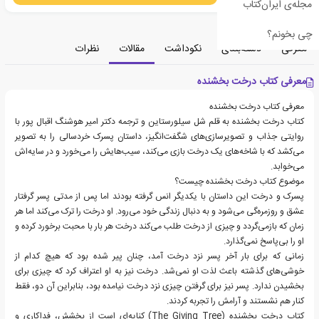
مجله‌ی ایران‌کتاب
چی بخونم؟
معرفی
دسته‌بندی
نکوداشت
مقالات
نظرات
معرفی کتاب درخت بخشنده
معرفی کتاب درخت بخشنده
کتاب درخت بخشنده به قلم شل سیلورستاین و ترجمه دکتر امیر هوشنگ اقبال پور با
روایتی جذاب و تصویرسازی‌های شگفت‌انگیز، داستان پسرک خردسالی را به تصویر
می‌کشد که با شاخه‌های یک درخت بازی می‌کند، سیب‌هایش را می‌خورد و در سایه‌اش
می‌خوابد.
موضوع کتاب درخت بخشنده چیست؟
پسرک و درخت این داستان با یکدیگر انس گرفته بودند اما پس از مدتی پسر گرفتار
عشق و روزمره‌گی می‌شود و به دنبال زندگی خود می‌رود. او درخت را ترک می‌کند اما هر
زمان که بازمی‌گردد و چیزی از درخت طلب می‌کند درخت هر بار با محبت برخورد کرده و
او را بی‌پاسخ نمی‌گذارد.
زمانی که برای بار آخر پسر نزد درخت آمد، چنان پیر شده بود که هیچ کدام از
خوشی‌های گذشته باعث لذت او نمی‌شد. درخت نیز به او اعتراف کرد که چیزی برای
بخشیدن ندارد. پسر نیز برای گرفتن چیزی نزد درخت نیامده بود، بنابراین آن دو، فقط
کنار هم نشستند و آرامش را تجربه کردند.
کتاب درخت بخشنده (‌The Giving Tree) کنایه‌ای است از بخشش، فداکاری و