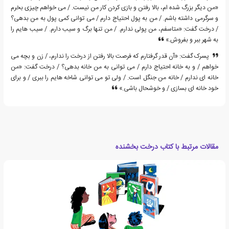
«من دیگر بزرگ شده ام، بالا رفتن و بازی کردن کار من نیست. / می خواهم چیزی بخرم
و سرگرمی داشته باشم. / من به پول احتیاج دارم / می توانی کمی پول به من بدهی؟
/ درخت گفت: «متاسفم، من پولی ندارم. / من تنها برگ و سیب دارم. / سیب هایم را
به شهر ببر و بفروش.»
پسرک گفت: «آن قدر گرفتارم که فرصت بالا رفتن از درخت را ندارم، / زن و بچه می
خواهم / و به خانه احتیاج دارم / می توانی به من خانه بدهی؟ / درخت گفت: «من
خانه ای ندارم / خانه من جنگل است. / ولی تو می توانی شاخه هایم را ببری / و برای
خود خانه ای بسازی / و خوشحال باشی.»
مقالات مرتبط با کتاب درخت بخشنده