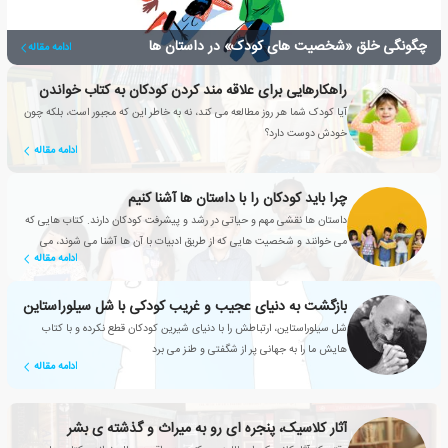
چگونگی خلق «شخصیت های کودک» در داستان ها
ادامه مقاله
راهکارهایی برای علاقه مند کردن کودکان به کتاب خواندن
آیا کودک شما هر روز مطالعه می کند، نه به خاطر این که مجبور است، بلکه چون
خودش دوست دارد؟
ادامه مقاله
چرا باید کودکان را با داستان ها آشنا کنیم
داستان ها نقشی مهم و حیاتی در رشد و پیشرفت کودکان دارند. کتاب هایی که
می خوانند و شخصیت هایی که از طریق ادبیات با آن ها آشنا می شوند، می
ادامه مقاله
توانند به دوستانشان تبدیل شوند.
بازگشت به دنیای عجیب و غریب کودکی با شل سیلوراستاین
شل سیلوراستاین، ارتباطش را با دنیای شیرین کودکان قطع نکرده و با کتاب
هایش ما را به جهانی پر از شگفتی و طنز می برد
ادامه مقاله
آثار کلاسیک، پنجره ای رو به میراث و گذشته ی بشر