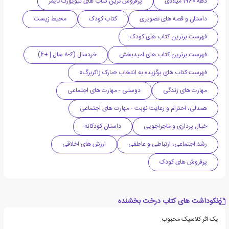
دهه 1960 میلادی
پرفروش ترین کتاب های نیویورک تایمز
داستان و قصه های تصویری
کتاب کودک
محیط زیست
فهرست برترین کتاب های کودک
فهرست برترین کتاب های امیدبخش
خردسال (۶-۸ سال | +6)
فهرست کتاب های برگزیده به انتخاب «مارک زاکربرگ»
مهارت های زندگی
دوستی - مهارت های اجتماعی
همدلی، احترام و رعایت نوبت - مهارت های اجتماعی
خیال پردازی و ماجراجویی
داستان کودکانه
رشد اجتماعی، ارتباطی و عاطفی
ارزش های اخلاقی
پرفروش های کودک
نکوداشت های کتاب درخت بخشنده
یک اثر کلاسیک محبوب.