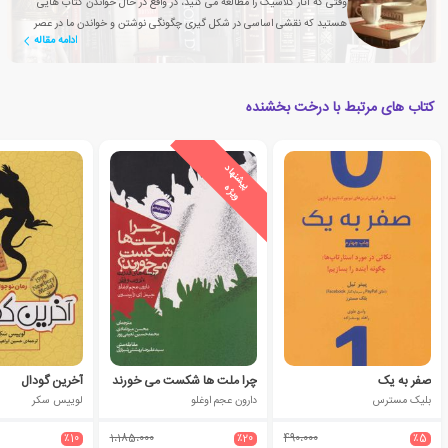
وقتی که آثار کلاسیک را مطالعه می کنید، در واقع در حال خواندن کتاب هایی
هستید که نقشی اساسی در شکل گیری چگونگی نوشتن و خواندن ما در عصر
ادامه مقاله
حاضر داشته اند
کتاب های مرتبط با درخت بخشنده
ی
ش
ن
ه
ا
د
و
ی
ژ
پ
ه
صفر به یک
چرا ملت ها شکست می خورند
آخرین گودال
بلیک مسترس
دارون عجم اوغلو
لوییس سکر
٪10
1،185،000
٪20
490،000
٪5