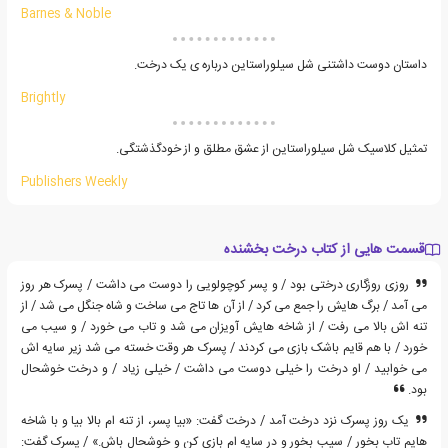
Barnes & Noble
داستان دوست داشتنی شل سیلوراستاین درباره ی یک درخت.
Brightly
تمثیل کلاسیک شل سیلوراستاین از عشق مطلق و از خودگذشتگی.
Publishers Weekly
قسمت هایی از کتاب درخت بخشنده
روزی روزگاری درختی بود / و پسر کوچولویی را دوست می داشت / پسرک هر روز
می آمد / برگ هایش را جمع می کرد / از آن ها تاج می ساخت و شاه جنگل می شد / از
تنه اش بالا می رفت / از شاخه هایش آویزان می شد و تاب می خورد / و سیب می
خورد / با هم قایم باشک بازی می کردند / پسرک هر وقت خسته می شد زیر سایه اش
می خوابید / او درخت را خیلی دوست می داشت / خیلی زیاد / و درخت خوشحال
بود.
یک روز پسرک نزد درخت آمد / درخت گفت: «بیا پسر، از تنه ام بالا بیا و با شاخه
هایم تاب بخور / سیب بخور و در سایه ام بازی کن و خوشحال باش.» / پسرک گفت: