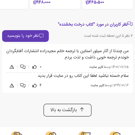
948،000
465،500
نظر کاربران در مورد "کتاب درخت بخشنده"
نظر خود را بنویسید
2
نظر تا این لحظه ثبت شده است
من چندتا از آثار سیلور استاین با ترجمه خانم مجیدزاده انتشارات آفتابگردان
خوندم ترجمه خوبی داشت و لذت بردم
1402/07/25
|
توسط
کاربر سایت
0
|
|
سلام خسته نباشید لطفا این کتاب رو در سایت قرار بدید
1399/02/16
|
توسط
کاربر سایت
4
|
|
بازگشت به بالا