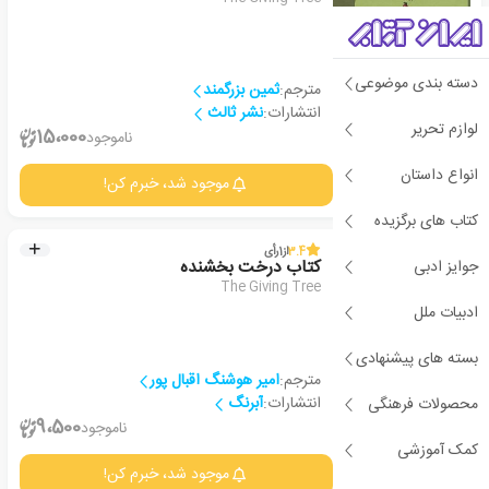
دسته بندی موضوعی
مترجم:
ثمین بزرگمند
انتشارات:
نشر ثالث
لوازم تحریر
2
15،000
ناموجود
انواع داستان
جزئیات
موجود شد، خبرم کن!
کتاب های برگزیده
3.4
از
1
رأی
جوایز ادبی
کتاب درخت بخشنده
The Giving Tree
ادبیات ملل
بسته های پیشنهادی
مترجم:
امیر هوشنگ اقبال پور
انتشارات:
آبرنگ
محصولات فرهنگی
1
9،500
ناموجود
کمک آموزشی
جزئیات
موجود شد، خبرم کن!