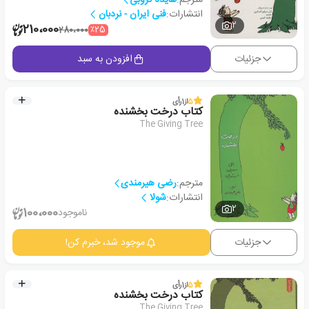
انتشارات:
فنی ایران - نردبان
2
210،000
٪25
280،000
جزئیات
افزودن به سبد
5
از
1
رأی
کتاب درخت بخشنده
The Giving Tree
مترجم:
رضی هیرمندی
انتشارات:
شولا
2
100،000
ناموجود
جزئیات
موجود شد، خبرم کن!
5
از
1
رأی
کتاب درخت بخشنده
The Giving Tree