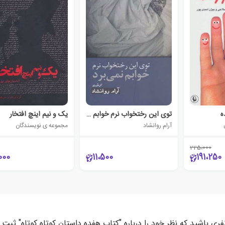
ه
توی این رختخواب نرم خوابم نمی برد
یک و نیم اینچ افتخار
آرام روانشاد
مجموعه ی نویسندگان
225،000
000
11،500
191،250
فری باشید که نظر خود را درباره "کتاب هفده داستان کوتاه کوتاه" ثبت 