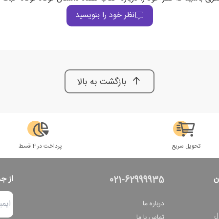
نظر خود را بنویسید
بازگشت به بالا
تحویل سریع
پرداخت در 4 قسط
ن
از ج
021-62999935
درباره ما
ل
تماس با ما