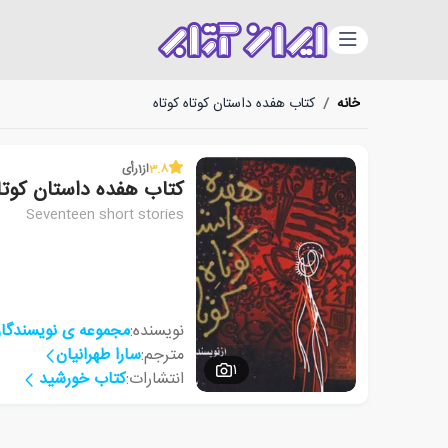
دسته‌بندی
خانه
/
کتاب هفده داستان کوتاه کوتاه
3.8
از
1
رأی
کتاب هفده داستان کوتاه
Seventeen short stories
نویسنده:
مجموعه ی نویسندگا
مترجم:
سارا طهرانیان
1
انتشارات:
کتاب خورشید