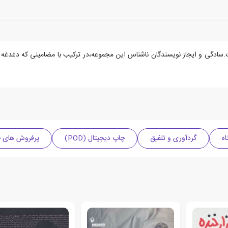
.سادگی و ایجاز نویسندگان ناشناس این مجموعه،در ترکیب با مضامینی که دغدغه ه
اه
گردآوری و تلفیق
چاپ دیجیتال (POD)
پرفروش های چاپ