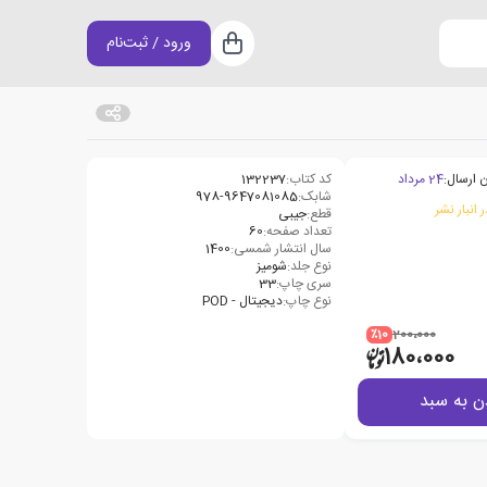
ورود / ثبت‌نام
سبد خرید
 ارسال:
24 مرداد
کد کتاب:
132237
شابک:
978-9647081085
 انبار نشر
قطع:
جیبی
تعداد صفحه:
60
سال انتشار شمسی:
1400
نوع جلد:
شومیز
سری چاپ:
33
نوع چاپ:
دیجیتال - POD
٪10
200،000
180،000
ن به سبد