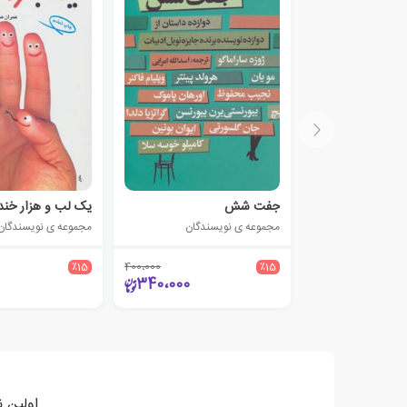
جفت شش
یک لب و هزار خند
مجموعه ی نویسندگان
مجموعه ی نویسندگان
٪15
400،000
٪15
340،000
اولین ن