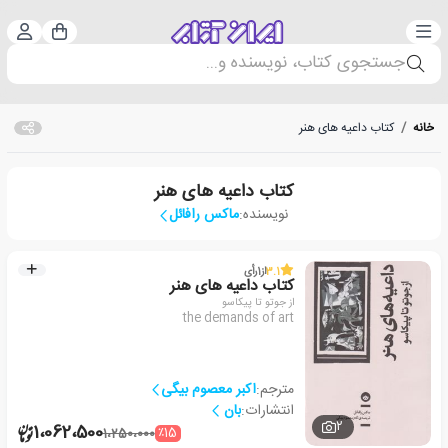
دسته‌بندی
ورود 
سبد خرید
جستجوی کتاب، نویسنده و...
خانه
/
کتاب داعیه های هنر
کتاب داعیه های هنر
نویسنده:
ماکس رافائل
3.1
از
1
رأی
کتاب داعیه های هنر
از جوتو تا پیکاسو
the demands of art
مترجم:
اکبر معصوم بیگی
انتشارات:
بان
2
1،062،500
٪15
1،250،000