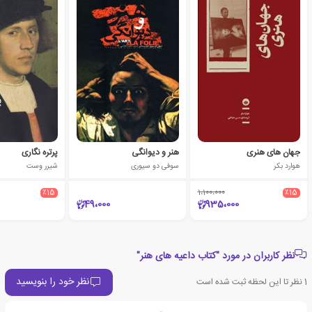
جهان های هنری
هنر و دیوانگی
پرتره نگاری
هوارد بکر
سوفی دو سیوری
شیرر وست
٪15
1،100،000
٪15
49،000
935،000
نظر کاربران در مورد "کتاب داعیه های هنر"
نظر خود را بنویسید
1
نظر تا این لحظه ثبت شده است