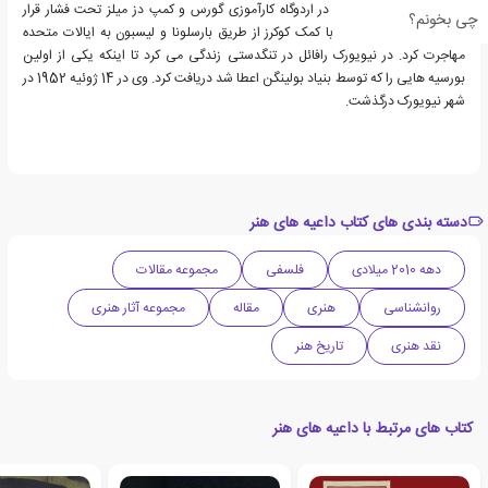
1940، وی به طور موقت در اردوگاه کارآموزی گورس و کمپ دز میلز تحت فشار قرار
چی بخونم؟
گرفت. پس از آزادی وی با کمک کوکرز از طریق بارسلونا و لیسبون به ایالات متحده
مهاجرت کرد. در نیویورک رافائل در تنگدستی زندگی می کرد تا اینکه یکی از اولین
بورسیه هایی را که توسط بنیاد بولینگن اعطا شد دریافت کرد. وی در 14 ژوئیه 1952 در
شهر نیویورک درگذشت.
دسته بندی های کتاب داعیه های هنر
دهه 2010 میلادی
فلسفی
مجموعه مقالات
روانشناسی
هنری
مقاله
مجموعه آثار هنری
نقد هنری
تاریخ هنر
کتاب های مرتبط با داعیه های هنر