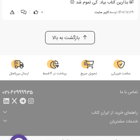
آقا بذارین کتاب بیاد. کی تموم شد ☹
1402/12/29
|
توسط
کاربر سایت
0
|
|
بازگشت به بالا
سلامت فیزیکی
تحویل سریع
پرداخت در 4 قسط
ارسال بین‌الملل
تماس با ما
021-62999935
راهنمای خرید از ایران کتاب
ثبت سفارش
شیوه پرداخت
خدمات مشتریان
تخفیف‌های خرید
شرایط ارسال سفارش
درباره ما
شرایط استفاده
حریم خصوصی
پیگیری سفارش
بازگرداندن سفارش
پرسش‌های متداول