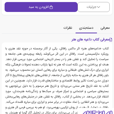
جزئیات
افزودن به سبد
معرفی
دسته‌بندی
نظرات
معرفی کتاب داعیه های هنر
کتاب «داعیه‌های هنر» اثر ماکس رافائل، یکی از آثار برجسته در حوزه نقد هنری با
رویکرد مارکسیستی است. رافائل در این اثر می‌کوشد رابطه پیچیده‌ی هنر، جامعه و
سیاست را تحلیل کند و نقش هنر را در بستر تاریخی اجتماعی مورد بررسی قرار دهد.
هدف او پرداختن به این نکته است که هنر نه تنها بازتاب دهنده تحولات فرهنگی بلکه
ابزاری برای درک تنش‌های طبقاتی و مبارزه برای رهایی انسان نیز محسوب می‌شود. به
باور رافائل هر اثر هنری به مثابه بازتابی از جامعه، از نقاشی‌های غارهای پیشاتاریخ تا آثار
دوران مدرن تحت تاثیر روابط اقتصادی و ساختارهای قدرت قرار دارد، همچنین در این
کتاب به نقد تاریخ هنر سنتی می‌پردازد و تاریخ هنر مرسوم را به دلیل بی‌توجهی به
بسترهای سیاسی و اجتماعی و تمرکز صرف بر سبک‌ها و زندگی‌نامه هنرمندان، مورد
انتقاد قرار می‌دهد. در بخشی از کتاب، رافائل به نقش هنر در جنبش‌های رهایی‌بخش
می‌پردازد و هنر انقلابی را نماد مقاوت در برابر ستم و ابزاری برای مبارزه قلمداد می‌کند.
رافائل در تحلیل اثر هنری از روش ترکیبی بهره‌می‌برد، او هم به بررسی فرمی اثر هنری و
هم به رمزگشایی از محتوای آن می‌پردازد، برای مثال در تحلیل آثار گویا او همزمان به