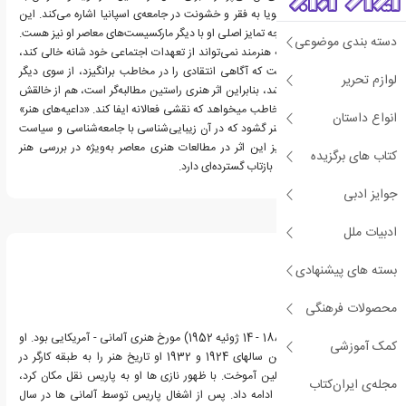
تکنیک‌های هنری و نقد گویا به فقر و خشونت در جامعه‌ی اسپانیا اشاره می‌کند. این
رویکرد دو وجهی رافائل وجه تمایز اصلی او با دیگر مارکسیست‌های معاصر او نیز هست.
دسته بندی موضوعی
رافائل بر این باور است که هنرمند نمی‌تواند از تعهدات اجتماعی خود شانه خالی کند،
اثر هنری زمانی اصیل است که آگاهی انتقادی را در مخاطب برانگیزد، از سوی دیگر
لوازم تحریر
بیننده نیز نباید منفعل باشد، بنابراین اثر هنری راستین مطالبه‌گر است، هم از خالقش
تعهد می طلبد و هم از مخاطب میخواهد که نقشی فعالانه ایفا کند. «داعیه‌های هنر»
انواع داستان
مسیر جدیدی را در نقد هنر گشود که در آن زیبایی‌شناسی با جامعه‌شناسی و سیاست
پیوند می‌خورد. امروزه نیز این اثر در مطالعات هنری معاصر به‌ویژه در بررسی هنر
کتاب های برگزیده
اعتراضی یا هنر خاورمیانه، بازتاب گسترده‌ای دارد.
جوایز ادبی
درباره ماکس رافائل
ادبیات ملل
بسته های پیشنهادی
محصولات فرهنگی
ماکس رافائل (27 اوت 1889 - 14 ژوئیه 1952) مورخ هنری آلمانی - آمریکایی بود. او
کمک آموزشی
از والدین یهودی بود. بین سالهای 1924 و 1932 او تاریخ هنر را به طبقه کارگر در
Volkhochschule در برلین آموخت. با ظهور نازی ها او به پاریس نقل مکان کرد،
مجله‌ی ایران‌کتاب
جایی که به نوشتن خود ادامه داد. پس از اشغال پاریس توسط آلمانی ها در سال