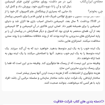
مجله‌ی ایران‌کتاب
اد کتمول در جوانی رویایی در سر داشت؛ رویای ساختن اولین فیلم انیمیشن
کامپیوتری. او رویایش را دنبال کرد و آن را تا دوره دکتری خود، پرورش داد و کامل کرد.
چی بخونم؟
در دوره دکتری دانشگاه یوتا، جایی که بسیاری از پیشگامان علم کامپیوتر، کار خود را از
آنجا آغاز کردند، کتمول با جورج لوکاس شریک شد و اولین قدم را برای تاسیس پیکسار
در 1986 برداشت. 9 سال بعد، انیمیشن داستان اسباب بازی ها اکران شد و دنیای
انیمیشن را برای همیشه تغییر داد. اصلی ترین فاکتور در آن انیمیشن و 13 انیمیشن
بعد از آن، فضای منحصر به فردی بود که کتمول و دیگر همکارانش در پیکسار، آن را بر
پایه استراتژی های مدیریتی بنا کرده بودند که از روند خلاقانه محافظت و با روند سنتی
مخالفت میکنند. استراتژی هایی مانند:
یک ایده خوب را به یک تیم متوسط بدهید. خواهید دید که به آن گند میزنند. یک
ایده متوسط را به یک تیم خوب بدهید. آنها یا اصلاحش میکنند یا یک ایده بهتر به
شما ارائه خواهند داد.
وظیفه مدیر این نیست که از ریسک ها جلوگیری کند. وظیفه مدیر این است که فضا را
برای ریسک پذیری سایرین امن سازد.
هزینه جلوگیری از اشتباهات، گاه از هزینه درست کردن آنها بسیار بیشتر است.
ساختار ارتباطی یک شرکت نباید مانند ساختار سازمانی و سلسله مراتبی آن باشد؛ افراد
باید با هر کسی که میخواهند، بتوانند صحبت کنند.
دسته بندی های کتاب شرکت خلاقیت