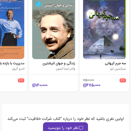
سه جرم کیهانی
زندگی و جهان انیشتین
مدیریت با بازده بال
سیکسین لیو
والتر ایساکسون
اندرو گروو
٪10
750،000
٪10
160،000
675،000
اولین نفری باشید که نظر خود را درباره "کتاب شرکت خلاقیت" ثبت می‌کند
نظر خود را بنویسید