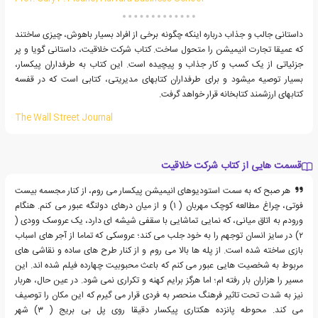
داستانی جالب و جذاب درباره اینکه چگونه برخی از افراد بسیار باهوش، چیزی ساختند
که عمیقا تجارت انیمیشن را متحول ساخت. کتاب شرکت خلاقیت، داستانی گویا و پر
جزئیاتی از یک کسب و کار جذاب و پیچیده است. این کتاب به طرفداران پیکسار،
بسیار توصیه میشود و برای طرفداران کتابهای مدیریتی، کتابی است که در قفسه
کتابهای ارزشمند کتابخانه قرار خواهد گرفت.
The Wall Street Journal
قسمت هایی از کتاب شرکت خلاقیت
هر صبح که به سمت استودیوهای انیمیشن پیکسار می روم، از کنار مجسمه بیست
فوتی، چراغ مطالعه کوچک مهربان ( ۱) و از میان درهای دولنگه عبور می کنم. هنگام
ورودم به اتاق میانی، که نمایی تماشایی با سقفی شیشه ای دارد، یک عروسک وودی (
۲) در سایز انسان توجهم را به خود جلب می کند؛ عروسکی که تماما از آجر های اسباب
بازی ساخته شده است. از پله ها بالا می روم و از کنار طرح های ساده و نقاشی های
مربوط به شخصیت هایی عبور می کنم که باعث محبوبیت چهارده فیلم شده اند. این
مسیر را هزاران بار رفته ام؛ اما هرگز برایم کهنه و تکراری نمی شود. در عین حال، هربار
نیز به شدت تحت تاثیر فرهنگ منحصر به فردی قرار می گیرم که این مکان را توصیف
می کند. محوطه پانزده هکتاری پیکسار دقیقا روی پل بی بریج ( ۳) شهر