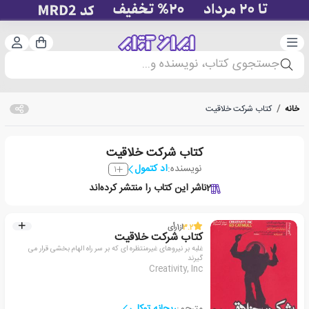
دسته‌بندی
ورود 
سبد خرید
جستجوی کتاب، نویسنده و...
خانه
/
کتاب شرکت خلاقیت
کتاب شرکت خلاقیت
نویسنده:
اد کتمول
1
2
ناشر این کتاب را منتشر کرده‌اند
3.2
از
1
رأی
کتاب شرکت خلاقیت
غلبه بر نیروهای غیرمنتظره ای که بر سر راه الهام بخشی قرار می
گیرند
Creativity, Inc
مترجم:
ریحانه توکلی