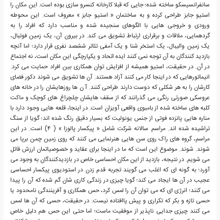
سانفرانسیسکو ساخته شده؛ جایی که قبلا کارخانه کنسرو سازی بوده است. این مکان را
استیو جابز طراحی کرده و به ساختمان « استیو جابز » معروف است. این محوطه
ورودی و خروجی هایی با الگوهای سنجیده شده و مناسب دارد که افراد را به
گردهمایی، ملاقات و برقراری ارتباط تشویق می کند. در بیرون آن، یک زمین فوتبال،
یک زمین والیبال، یک استخر شنا و یک آمفی تئاتر ششصد نفری قرار دارد؛ اما آنچه
بازدید کنندگان به آن توجه نمی کنند ایده اتحاد و یکپارچگی این مکان است، نه اجتماع
در آن. در حقیقت، استیو همیشه از افزایش توان همکاری بین افراد حمایت می کرد.
انیماتورهایی که در اینجا کار می کنند آزاد هستند. آن ها تشویق می شوند دکور فضای
کارشان را به هر شکلی که دوست دارند طراحی کنند. آ ن ها روزهایشان را در خانه های
عروسکی صورتی رنگی می گذرانند که از سقف هایشان چلچراغ های کوچک و ماکت
کلبه های ساخته شده از بامبوی واقعی آویزان است. در اینجا، قلعه هایی وجود دارد با
مناره هایی پانزده فوتی از جنس یونولیت که بسیار دقیق رنگ شده اند؛ گویا از سنگ
تراشیده شده اند. مراسم سالانه شرکت شامل « پیکسار پالوزا » ( ۴) است. در این
مراسم، گروه های راک روی سن هایی هنرنمایی می کنند که روی زمین چمن برپا می
شوند. شوند. موضوع این است که ما در اینجا برای عقاید و خصوصیاتمان ارزش قائل
می شویم. در نتیجه، بازدید از این مکان احساسی خاص در بازدیدکنندگان به وجود می
آورد؛ به گونه ای که اغلب می گویند تجربه قدم زدن در استودیوی پیکسار احساسی
عجیب در آن ها ایجاد می کند؛ گویا چیزی در زندگی کاری شان گم شده که آن را پیدا
می کنند؛ انرژی ای که می توان آن را لمس کرد، حس همکاری و آفرینندگی نامحدود یا
حسی تازه و بکر که تکراری و پیش پاافتاده نیست. در حقیقت، حسی که آن ها لمس
می کنند چیزی جدایی ناپذیر از موفقیت ماست؛ اما حتی این حس هم دلیل خاص