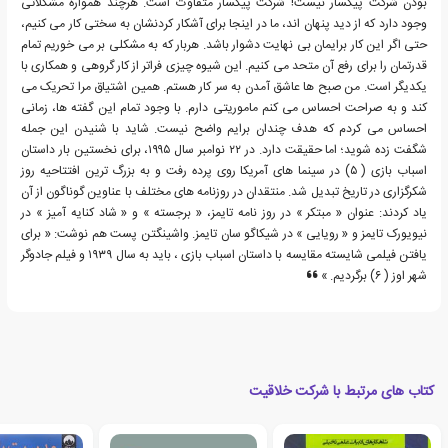
بودن شرکت پیکسار نیست! شرکت پیکسار متفاوت است. هرچند همواره مشکلاتی
وجود دارد که از دید پنهان اند، ما در اینجا برای آشکار کردنشان به سختی کار می کنیم،
حتی اگر این کار برایمان بی نهایت دشوار باشد. هربار که به مشکلی بر می خوریم تمام
قدرتمان را برای رفع آن متحد می کنیم. این شیوه چیزی فراتر از کار گروهی و همکاری با
یکدیگر است. من صبح ها عاشق آمدن به سر کار هستم. همین اشتیاق مرا تحریک می
کند و به صراحت احساس می کنم ماموریتی دارم. با وجود تمام این گفته ها، زمانی
احساس می کردم که هدف چندان برایم واضح نیست. شاید با شنیدن این جمله
شگفت زده شوید؛ اما حقیقت دارد. در ۲۲ نوامبر سال ۱۹۹۵، برای نخستین بار داستان
اسباب بازی ( ۵) در سینما های آمریکا روی پرده رفت و به بزرگ ترین افتتاحیه روز
شکرگزاری در تاریخ تبدیل شد. منتقدان در روزنامه های مختلف با عناوین گوناگون از آن
یاد کردند: عنوان « مبتکر » در روز نامه تایمز، « برجسته » و « شاد کنایه آمیز » در
نیویورک تایمز و « رویایی » در شیکاگو سان تایمز. واشینگتن پست هم نوشت: « برای
یافتن فیلمی شایسته مقایسه با داستان اسباب بازی ، باید به سال ۱۹۳۹ و فیلم جادوگر
شهر اوز ( ۶) برگردیم. »
کتاب های مرتبط با شرکت خلاقیت