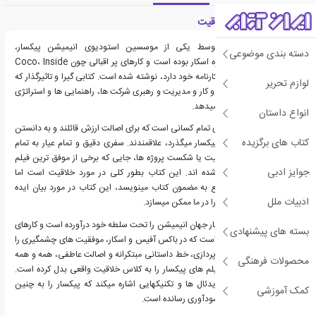
معرفی کتاب شرکت خلاقیت
کتاب"شرکت خلاقیت" توسط یکی از موسسین استودیوی انیمیشن پیکسار،
دسته بندی موضوعی
استودیویی که برنده جایزه اسکار بوده است و کارهای پر اقبالی چون Coco، Inside
out و Toy Story را در کارنامه خود دارد، نوشته شده است. کتابی گیرا و تاثیرگذار که
لوازم تحریر
در مورد خلاقیت در کسب و کار و مدیریت و رهبری شرکت ها، راهنمایی ها و استراتژی
هایی بسیار کاربردی ارائه میدهد.
انواع داستان
کتاب"شرکت خلاقیت" برای تمام کسانی است که برای اصالت ارزش قائلند و به دانستن
کتاب های برگزیده
تمام آنچه پشت درهای پیکسار میگذرد، علاقمندند. سفری دقیق و تمام عیار به تمام
جلسات بررسی علل موفقیت یا شکست پروژه ها، جایی که برخی از موفق ترین فیلم
جوایز ادبی
های تاریخ آنجا ساخته شده اند. این کتاب بطور کلی در مورد خلاقیت است اما
همانطور که نویسنده راجع به مضمون کتاب مینویسد، این کتاب در مورد بیان ایده
ادبیات ملل
هایی است که بهترین ها را در ما ممکن میسازد.
در بیست سال اخیر، پیکسار جهان انیمیشن را تحت سلطه خود درآورده است و کارهای
بسته های پیشنهادی
شگفت آوری را ارائه داده است که در باکس آفیس و اسکار، موفقیت های چشمگیری را
رقم زده اند. لذت داستان پردازی، خط داستانی مبتکرانه و اصالت عاطفی، همه و همه
محصولات فرهنگی
از خصوصیاتی است که فیلم های پیکسار را به کلاس خلاقیت واقعی بدل کرده است.
کتمول در این کتاب به ایدئال ها و تکنیکهایی اشاره میکند که پیکسار را به چنین
کمک آموزشی
موقعیت قابل تحسین و سودآوری رسانده است.