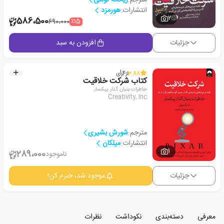
انتشارات:
هورمزد
2
586،500
٪15
690،000
جزئیات
افزودن به سبد
3.88
از
4
رأی
کتاب شرکت خلاقیت
خاطرات بنیان گذار پیکسار
Creativity, Inc
مترجم:
شورش بشیری
انتشارات:
میلکان
1
289،000
ناموجود
جزئیات
موجود شد، خبرم کن!
معرفی
دسته‌بندی
نکوداشت
نظرات