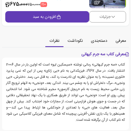
2
675،000
٪10
750،000
جزئیات
افزودن به سبد
معرفی
دسته‌بندی
نکوداشت
نظرات
معرفی کتاب سه جرم کیهانی
کتاب «سه جرم کیهانی» رمانی نوشته «سیسکین لیو» است که اولین بار در سال 2006
انتشار یافت. در سال 1967، فیزیکدانی به نام «یی ژتای» پس از این که نمی پذیرد
«تئوری نسبیت» را به عنوان نظریه ای نادرست رد کند، به قتل می رسد. دخترش، «یی
ونجی»، مرگ دلخراش او را به چشم می بیند. اندکی بعد، «ونجی» به اتهام ترویج آثار
زنی حامی محیط زیست به نام «ریچل کارسون» مجرم شناخته می شود. اما انتخابی
پیش روی او است: «ونجی» می تواند از طریق همکاری با یک نهاد تحقیقاتی دفاعی
که در جست و جوی هوش فرازمینی است، از مجازات خود اجتناب کند. بیش از چهل
سال بعد، فعالیت های «یی» با تعدادی از خودکشی ها ارتباط پیدا می کند—و
همینطور با یک بازی نقش-آفرینی پیچیده که شامل معمای فیزیکی کلاسیکی می شود
که نام کتاب از آن برگرفته شده است.