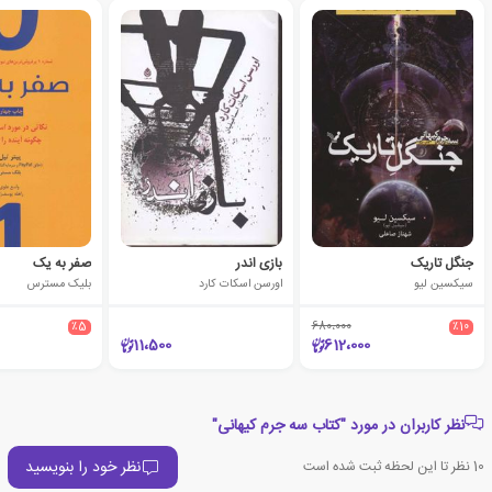
جنگل تاریک
بازی اندر
صفر به یک
سیکسین لیو
اورسن اسکات کارد
بلیک مسترس
٪5
680،000
٪10
11،500
612،000
نظر کاربران در مورد "کتاب سه جرم کیهانی"
نظر خود را بنویسید
10
نظر تا این لحظه ثبت شده است