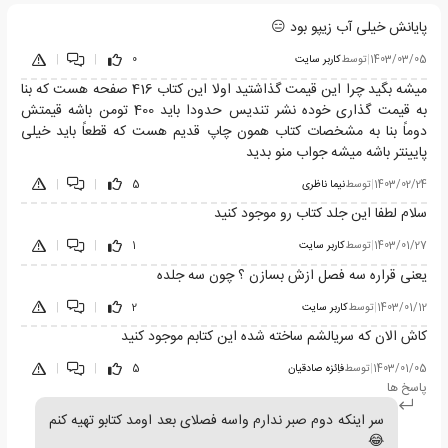
پایانش خیلی آب زیپو بود 😑
1403/03/05
|
توسط
کاربر سایت
0
|
|
میشه بگید چرا این قیمت گذاشتید اولا این کتاب 416 صفحه هست که بنا
به قیمت گذاری خوده نشر تندیس حدودا باید 400 تومن باشه قیمتش
دوماً بنا به مشخصات کتاب همون چاپ قدیم هست که قطعاً باید خیلی
پایینتر باشه میشه جواب منو بدید
1403/02/24
|
توسط
نیما ناظری
5
|
|
سلام لطفا این جلد کتاب رو موجود کنید
1403/01/27
|
توسط
کاربر سایت
1
|
|
یعنی قراره سه فصل ازش بسازن ؟ چون سه جلده
1403/01/12
|
توسط
کاربر سایت
2
|
|
کاش الان که سریالشم ساخته شده این کتابم موجود کنید
1403/01/05
|
توسط
فاِئزه صادقیان
5
|
|
پاسخ ها
سر اینکه دوم صبر ندارم واسه فصلای بعد اومد کتابو تهیه کنم
😂