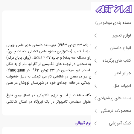
درباره سیکسین لیو
دسته بندی موضوعی
لوازم تحریر
سیکسین لیو (Liú Cíxīn؛ زاده 23 ژوئن 1963) نویسنده داستان های علمی چینی
انواع داستان
است. او برنده ی نه بار جایزه گلکسی (معتبرترین جایزه علمی تخیلی ادبیات چین)،
برنده جایزه هوگو 2015 (برای مسئله سه بدنه) و جایزه Locus 2017 (برای پایان مرگ)
کتاب های برگزیده
و همچنین نامزد برای جایزه سحابی در ترجمه های انگلیسی از آثار او، نام او به شکل
سیکسین لیو آورده شده است. لیو سیکسین در 23 ژوئن 1963 در Yangquan،
جوایز ادبی
شانشی متولد شد. والدین لیو در معدن در شانشی کار می کردند. به دلیل خشونت
انقلاب فرهنگی او را برای زندگی در خانه اجدادی خود در شهرستان لووشان در هنان
ادبیات ملل
فرستادند.
لیو در سال 1988 از دانشگاه حفاظت از آب و انرژی الکتریکی در شمال چین فارغ
بسته های پیشنهادی
التحصیل شد. سپس به عنوان مهندس کامپیوتر در یک نیروگاه در استان شانشی
مشغول به کار شد.
محصولات فرهنگی
ویژگی های کتاب سه جرم کیهانی
کمک آموزشی