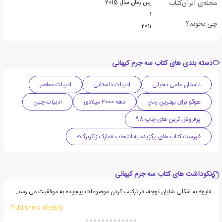
مجله‌ی ایران‌کتاب
برنده جایزه هوگو برای بهترین رمان سال 2015
نامزد جایزه نبولا سال 2014
چی بخونم؟
نامزد جایزه Locus سال 2015
دسته بندی های کتاب سه جرم کیهانی
داستان علمی تخیلی
ادبیات داستانی
ادبیات معاصر
هوگو برای بهترین رمان
دهه 2000 میلادی
ادبیات چین
پرفروش ترین های چاپ 98
فهرست کتاب های برگزیده به انتخاب «مارک زاکربرگ»
نکوداشت های کتاب سه جرم کیهانی
«لیو» به شکلی شایان توجه، در ترکیب کردن موضوعات پیچیده به موفقیت می رسد.
Publishers Weekly