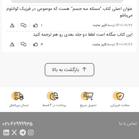
عنوان اصلی کتاب "مسئله سه جسم" هست که موصوعی در فیزیک کوانتوم
می‌باشو
1401/07/27
|
توسط
کاربر سایت
1
|
|
این کتاب سگانه است لطفا دو جلد بعدی رو هم ترجمه کنید
1400/03/28
|
توسط
کاربر سایت
3
|
|
بازگشت به بالا
سلامت فیزیکی
تحویل سریع
پرداخت در 4 قسط
ارسال بین‌الملل
تماس با ما
021-62999935