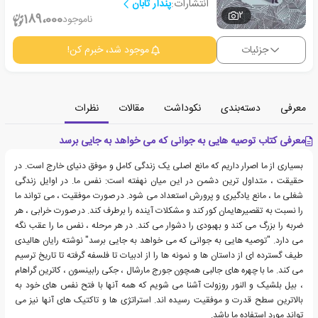
انتشارات:
پندار تابان
2
189،000
ناموجود
جزئیات
موجود شد، خبرم کن!
معرفی
دسته‌بندی
نکوداشت
مقالات
نظرات
معرفی کتاب توصیه هایی به جوانی که می خواهد به جایی برسد
بسیاری از ما اصرار داریم که مانع اصلی یک زندگی کامل و موفق دنیای خارج است. در
حقیقت ، متداول ترین دشمن در این میان نهفته است: نفس ما. در اوایل زندگی
شغلی ما ، مانع یادگیری و پرورش استعداد می شود. در صورت موفقیت ، می تواند ما
را نسبت به تقصیرهایمان کور کند و مشکلات آینده را برطرف کند. در صورت خرابی ، هر
ضربه را بزرگ می کند و بهبودی را دشوار می کند. در هر مرحله ، نفس ما را عقب نگه
می دارد. "توصیه هایی به جوانی که می خواهد به جایی برسد" نوشته رایان هالیدی
طیف گسترده ای از داستان ها و نمونه ها را از ادبیات تا فلسفه گرفته تا تاریخ ترسیم
می کند. ما با چهره های جالبی همچون جورج مارشال ، جکی رابینسون ، کاترین گراهام
، بیل بلشیک و النور روزولت آشنا می شویم که همه آنها با فتح نفس های خود به
بالاترین سطح قدرت و موفقیت رسیده اند. استراتژی ها و تاکتیک های آنها نیز می
تواند مورد استفاده ما باشد.