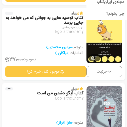
مجله‌ی ایران‌کتاب
چی بخونم؟
5
از
1
رأی
کتاب توصیه هایی به جوانی که می خواهد به
جایی برسد
در باب خودپسندی
Ego Is the Enemy
مترجم:
سیمین محمدی
انتشارات:
میلکان
2
37،000
ناموجود
جزئیات
موجود شد، خبرم کن!
5
از
1
رأی
کتاب ایگو دشمن من است
Ego Is the Enemy
مترجم:
سارا افراز