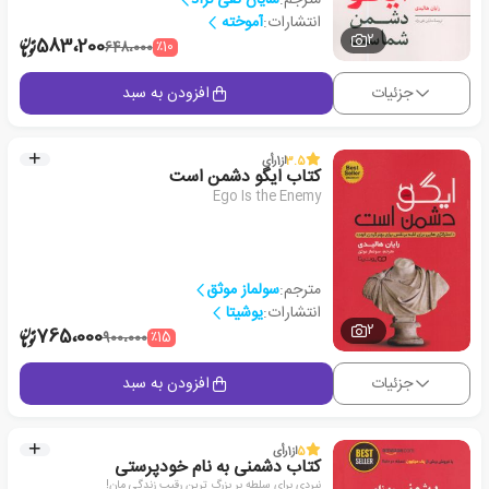
انتشارات:
آموخته
2
583،200
٪10
648،000
جزئیات
افزودن به سبد
3.5
از
1
رأی
کتاب ایگو دشمن است
Ego Is the Enemy
مترجم:
سولماز موثق
انتشارات:
یوشیتا
2
765،000
٪15
900،000
جزئیات
افزودن به سبد
5
از
1
رأی
کتاب دشمنی به نام خودپرستی
نبردی برای سلطه بر بزرگ ترین رقیب زندگی مان!