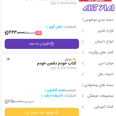
Ego Is the Enemy
دسته بندی موضوعی
انتشارات:
ذهن آویز
لوازم تحریر
2
663،000
٪15
780،000
انواع داستان
جزئیات
افزودن به سبد
کتاب های برگزیده
5
از
1
رأی
جوایز ادبی
کتاب خودم دشمن خودم
Ego Is the Enemy
ادبیات ملل
بسته های پیشنهادی
مترجم:
محمد کشاورز
انتشارات:
اندیشه ارشد
محصولات فرهنگی
1
250،000
ناموجود
کمک آموزشی
جزئیات
موجود شد، خبرم کن!