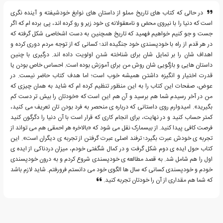
در حالی که کتاب های تاریخ مملو از داستان های نوابغ خودشیفته و آینده نگری
است که دنیا را با نیروی محض و نامعقولانه ی خود زیر و رو کرده اند، پی برده ام که اگر
جست و جو کنیم خواهیم فهمید که تاریخ همچنین به دست اشخاصی شکل گرفته که
در هر قدم از راه با خودپسندی خود جنگیده اند؛ کسانی که از توجه مردم دوری کرده و
اهداف شان را بر تمایل شان برای شناخته شدن اولویت داده اند. درگیری با چنین
داستان هایی و بازگویی شان روش من برای آموزش بوده است. احساس خاص بودن یا
قدرت اختیار و انگیزه داشتن همیشه خوب است؛ اما هدف کتاب حاضر نیست. در
عوض، صفحات این کتاب را به این منظور تنظیم کرده ام که شاید به همان چیزی که
من در آخر رسیدم شما هم برسید و آن هم این است که «خودتان را بیش تر دست کم
بگیرید». امیدوارم روی داستانی که درباره ی منحصر به فرد بودن تان تعریف می کنید،
کمتر حساب کنید و در نهایت، برای انجام کاری که قرار است با آن دنیا را دگرگون کنید
فرصت کافی پیدا کنید. از بیسمارک نقل می شود که «بالاخره هر احمقی هم می تواند از
تجربه ی خودش عبرت بگیرد؛ ترفند اصلی عبرت گرفتن از تجربه ی دیگران است». این
کتاب حول ایده ی دوم شکل گرفت و در کمال شگفتی خودم، میزان دردناکی از ایده ی
اول را هم شامل شد. به قصد مطالعه ی خودپسندی شروع کردم و به درون خودپسندی
خودم و خودپسندی کسانی که سال ها الگوی خود می دانستم فرورفتم. شاید لازم باشد
که شما هم مقداری از آن را خودتان تجربه کنید.