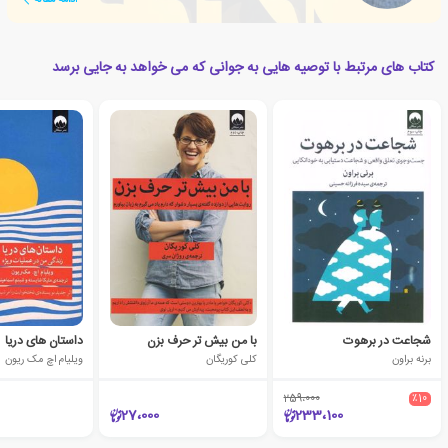
کتاب های مرتبط با توصیه هایی به جوانی که می خواهد به جایی برسد
شجاعت در برهوت
با من بیش تر حرف بزن
داستان های دریا
برنه براون
کلی کوریگان
ویلیام اچ مک ریون
259،000
٪10
27،000
233،100