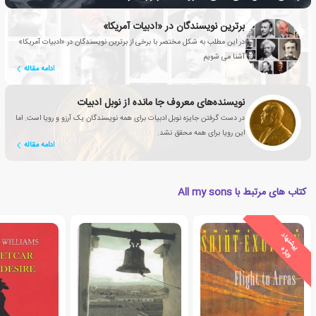
برترین نویسندگان در «ادبیات آمریکا»
در این مطلب به شکل مختصر با برخی از برترین نویسندگان در «ادبیات آمریکا»
آشنا می شویم
ادامه مقاله
نویسنده‌های معروف جا مانده از نوبل ادبیات
در دست گرفتن جایزه نوبل ادبیات برای همه نویسندگان یک آرزو و رویا است. اما
این رویا برای همه محقق نشد.
ادامه مقاله
کتاب های مرتبط با All my sons
ی
ش
ن
ه
ا
د
و
ی
ژ
پ
ه