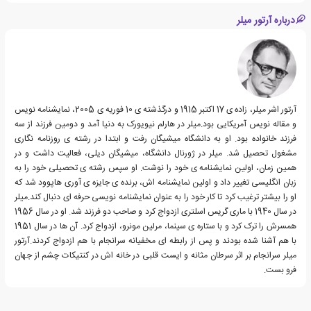
درباره آرتور میلر
آرتور اشر میلر، زاده ی 17 اکتبر 1915 و درگذشته ی 10 فوریه ی 2005، نمایشنامه نویس
و مقاله نویس آمریکایی بود.میلر در هارلم نیویورک به دنیا آمد و دومین فرزند از سه
فرزند خانواده بود. او به دانشگاه میشیگان رفت و ابتدا در رشته ی روزنامه نگاری
مشغول تحصیل شد. میلر در ژورنال دانشگاه، میشیگان دیلی، فعالیت داشت و در
همین زمان، اولین نمایشنامه ی خود را نوشت. او سپس رشته ی تحصیلی خود را به
زبان انگلیسی تغییر داد و اولین نمایشنامه اش، برنده ی جایزه ی آوری هاپوود شد که
او را بیشتر ترغیب کرد تا کار خود را به عنوان نمایشنامه نویسی حرفه ای دنبال کند.میلر
در سال 1940 با ماری گریس اسلتری ازدواج کرد و صاحب دو فرزند شد. او در سال 1956
همسرش را ترک کرد و با ستاره ی سینما، مرلین مونرو، ازدواج کرد. آن ها در سال 1951
با هم آشنا شده بودند و پس از رابطه ای مخفیانه سرانجام با هم ازدواج کردند.آرتور
میلر سرانجام بر اثر سرطان مثانه و ایست قلبی در خانه اش در کنتیکات چشم از جهان
فرو بست.