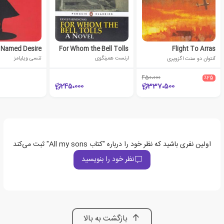
For Whom the Bell Tolls
Flight To Arras
آنتوان دو سنت اگزوپری
ارنست همینگوی
تنسی ویلیامز
450،000
٪25
245،000
337،500
اولین نفری باشید که نظر خود را درباره "کتاب All my sons" ثبت می‌کند
نظر خود را بنویسید
بازگشت به بالا