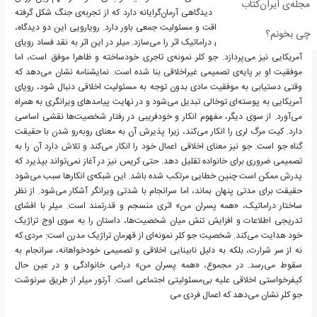
مجله‌ی ایران‌کتاب
می‌داند. در مقابل، کریس دیدگاهی آرمان‌گرایانه دارد که از تجربه‌ی جنگ شکل گرفته
است؛ او به فداکاری، صداقت و مسئولیت جمعی باور دارد. رویارویی این دو دیدگاه،
چی بخونم؟
یکی از مهم‌ترین تنش‌های دراماتیک اثر را می‌سازد. میلر در این اثر به نقد فساد رویای
آمریکایی نیز می‌پردازد. جو کلر نمونه‌ی تاجری خودساخته و ظاهرا موفق است، اما
موفقیت او بر پایه‌ی تصمیمی غیراخلاقی بنا شده است. نمایشنامه نشان می‌دهد که
وقتی دستیابی به موفقیت مادی بدون توجه به مسئولیت اخلاقی دنبال شود، رویای
آمریکایی به پوسته‌ای توخالی تبدیل می‌شود و در نهایت پیامدهای ویرانگری به همراه
می‌آورد. از سوی دیگر، مفهوم انکار و خودفریبی در رفتار شخصیت‌ها نقشی اساسی
دارد. کیت مرگ لری را انکار می‌کند، زیرا پذیرش آن به معنای روبه‌رو شدن با حقیقت
گناه جو است. جو نیز معنای اخلاقی اعمال خود را انکار می‌کند و تلاش دارد آن را به
تصمیمی ضروری برای خانواده تقلیل دهد. حتی کریس نیز در آغاز نمی‌تواند بپذیرد که
پدرش ممکن است چنین خطایی مرتکب شده باشد. این شبکه‌ی انکارها سبب می‌شود
حقیقت برای مدتی پنهان بماند، اما سرانجام با شدتی ویرانگر آشکار می‌شود. از نظر
ساختار دراماتیک، «همه پسران من» اثری منسجم و قدرتمند است. میلر با افشای
تدریجی اطلاعات و افزایش تنش میان شخصیت‌ها، داستان را به سوی اوج تراژیک
خود هدایت می‌کند. شخصیت جو کلر نمونه‌ای از قهرمان تراژیک مدرن است: مردی که
نه از سر شرارت، بلکه به دلیل نابینایی اخلاقی و تصمیمی خودخواهانه، سرانجام به
سقوط می‌رسد. در مجموع، «همه پسران من» درامی خانوادگی و در عین حال
کیفرخواستی اخلاقی علیه بی‌مسئولیتی اجتماعی است. آرتور میلر از طریق سرنوشت
جو کلر نشان می‌دهد که اعمال فردی می