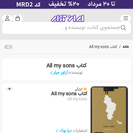
دسته‌بندی
ورود 
سبد خرید
جستجوی کتاب، نویسنده و...
خانه
/
کتاب All my sons
کتاب All my sons
نویسنده:
آرتور میلر
4
از
1
رأی
کتاب All my sons
All my sons
انتشارات:
دیا بوک