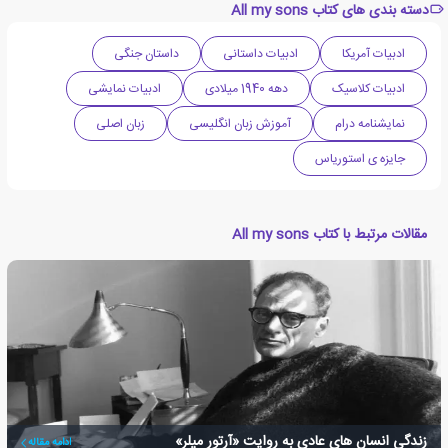
دسته بندی های کتاب All my sons
ادبیات آمریکا
ادبیات داستانی
داستان جنگی
ادبیات کلاسیک
دهه 1940 میلادی
ادبیات نمایشی
نمایشنامه درام
آموزش زبان انگلیسی
زبان اصلی
جایزه ی استوریاس
مقالات مرتبط با کتاب All my sons
زندگی انسان های عادی به روایت «آرتور میلر»
ادامه مقاله