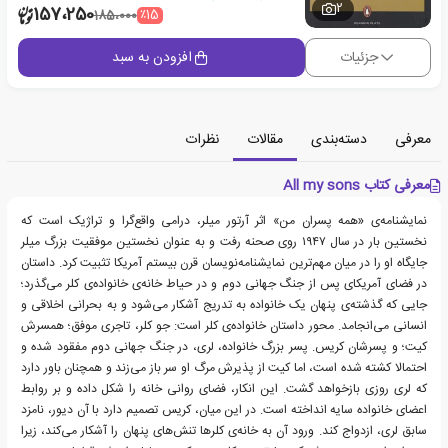
2
157،250
٪15
185،000
جزئیات
افزودن به سبد
معرفی
دسته‌بندی
مقالات
نظرات
معرفی کتاب All my sons
نمایشنامه‌ی «همه پسران من» اثر آرتور میلر، درامی واقع‌گرا و تراژیک است که
نخستین بار در سال ۱۹۴۷ روی صحنه رفت و به عنوان نخستین موفقیت بزرگ میلر
جایگاه او را در میان مهم‌ترین نمایشنامه‌نویسان قرن بیستم آمریکا تثبیت کرد. داستان
در فضای آمریکای پس از جنگ جهانی دوم و در حیاط خانه‌ی خانواده‌ی کلر می‌گذرد؛
جایی که گذشته‌ی پنهان یک خانواده به تدریج آشکار می‌شود و به بحرانی اخلاقی و
انسانی می‌انجامد. محور داستان خانواده‌ی کلر است: جو کلر، تاجری موفق؛ همسرش
کیت؛ و پسرشان کریس. پسر بزرگ خانواده، لری، در جنگ جهانی دوم مفقود شده و
احتمالا کشته شده است، اما کیت از پذیرش مرگ او سر باز می‌زند و همچنان باور دارد
که لری روزی بازخواهد گشت. این انکار، فضای روانی خانه را شکل داده و بر روابط
اعضای خانواده سایه انداخته است. در این میان، کریس تصمیم دارد با آن دیور، نامزد
سابق لری، ازدواج کند. ورود آن به خانه‌ی کلرها تنش‌های پنهان را آشکار می‌کند، زیرا