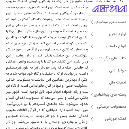
پدر او، استیو دیور، شریک سابق جو کلر بوده که به دلیل فروش قطعات معیوب
هواپیما به ارتش در زمان جنگ زندانی شده است. این قطعات معیوب موجب سقوط
هواپیماها و مرگ تعدادی از خلبانان آمریکایی شده‌اند. در دادگاه، استیو مسئول این
جرم شناخته شده و جو کلر تبرئه شده است؛ اما با پیشرفت داستان آشکار می‌شود که
دسته بندی موضوعی
حقیقت پیچیده‌تر از آن چیزی است که در ابتدا به نظر می‌رسد. سرانجام روشن
می‌شود که جو کلر از معیوب بودن قطعات آگاه بوده و با این حال دستور ارسال آن‌ها را
لوازم تحریر
داده است. او عمل خود را با این استدلال توجیه می‌کند که برای حفظ کارخانه و تأمین
آینده‌ی خانواده‌اش چنین تصمیمی گرفته است. اما این توجیه زمانی فرو می‌ریزد که
انواع داستان
نامه‌ای از لری آشکار می‌شود؛ نامه‌ای که نشان می‌دهد لری پس از آگاهی از جرم پدرش
دچار شرم عمیقی شده و نتوانسته با این حقیقت زندگی کند. او برای رهایی از این
کتاب های برگزیده
ننگ، تصمیم گرفته جان خود را بگیرد. این کشف، جو کلر را با پیامدهای واقعی اعمالش
روبه‌رو می‌کند: نه تنها مرگ خلبانان، بلکه مرگ پسر خودش نیز به طور غیرمستقیم
جوایز ادبی
نتیجه‌ی همان تصمیم بوده است. در نهایت، او که با حقیقت و گناه خود مواجه شده، به
زندگی‌اش پایان می‌دهد. یکی از مهم‌ترین مضامین این نمایشنامه مسئولیت اخلاقی
ادبیات ملل
است. جو کلر باور دارد که مسئولیت اصلی او تنها در قبال خانواده‌اش است. از نگاه او،
هر کاری که برای حفظ امنیت و رفاه خانواده انجام شود قابل توجیه است. آرتور میلر
بسته های پیشنهادی
این دیدگاه محدود را به چالش می‌کشد و نشان می‌دهد که مسئولیت اخلاقی انسان
تنها به حلقه‌ی خانواده محدود نمی‌شود، بلکه جامعه‌ی گسترده‌تر را نیز دربرمی‌گیرد.
محصولات فرهنگی
عنوان نمایشنامه نیز به همین ایده اشاره دارد: خلبانانی که در اثر آن قطعات معیوب
جان باختند، در معنایی اخلاقی «همه پسران» جو کلر بودند. نمایشنامه همچنین
کمک آموزشی
تعارض میان وفاداری خانوادگی و وظیفه‌ی اجتماعی را به تصویر می‌کشد. جو کلر
نماینده‌ی نوعی عمل‌گرایی اقتصادی است که موفقیت و بقای خانواده را مهم‌ترین ارزش