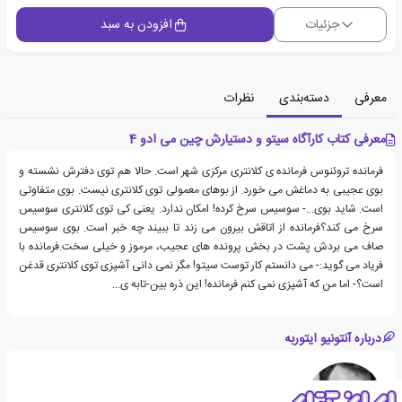
جزئیات
افزودن به سبد
معرفی
دسته‌بندی
نظرات
معرفی کتاب کارآگاه سیتو و دستیارش چین می ادو 4
فرمانده تروئنوس فرمانده ی کلانتری مرکزی شهر است. حالا هم توی دفترش نشسته و
بوی عجیبی به دماغش می خورد. از بوهای معمولی توی کلانتری نیست. بوی متفاوتی
است. شاید بوی...- سوسیس سرخ کرده! امکان ندارد. یعنی کی توی کلانتری سوسیس
سرخ می کند؟فرمانده از اتاقش بیرون می زند تا ببیند چه خبر است. بوی سوسیس
صاف می بردش پشت در بخش پرونده های عجیب، مرموز و خیلی سخت.فرمانده با
فریاد می گوید:- می دانستم کار توست سیتو! مگر نمی دانی آشپزی توی کلانتری قدغن
است؟- اما من که آشپزی نمی کنم فرمانده! این ذره بین-تابه ی...
درباره آنتونیو ایتوربه