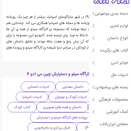
دسته بندی موضوعی
آنتونیو ایتوربه، متولد 1967 در شهر ساراگوسای اسپانیا، بیشتر از هر چیز یک روزنامه
نگار است و با بسیاری از روزنامه ها و مجله های اسپانیا همکاری می کند. چندتایی هم
لوازم تحریر
کتاب برای بچه ها و بزرگ ترها نوشته که مجموعه ی کارآگاه سیتو از همه ی آن ها
معروف تر است. این کتاب تا حالا به چند زبان ترجمه شده. آنتونیو این مجموعه را برای
انواع داستان
بچه های خودش نوشت که آن زمان پنج و هفت ساله بودند و عاشق داستان های
پلیسی. اما کم کم بسیاری از کودکان در سراسر دنیا شیفته ی کارآگاه سیتو و پرونده های
کتاب های برگزیده
مرموزش شدند.
جوایز ادبی
دسته بندی های کتاب کارآگاه سیتو و دستیارش چین می ادو 4
ادبیات ملل
بسته های پیشنهادی
داستان ماجرایی
داستان معمایی
ادبیات داستانی
ادبیات معاصر
ادبیات کودک و نوجوان
ادبیات اسپانیا
محصولات فرهنگی
دهه 2010 میلادی
داستان و قصه های تصویری
کتاب کودک
کمک آموزشی
کتاب نوجوان
پرونده های کارآگاه سیتو و دستیارش
مجله‌ی ایران‌کتاب
خردسال (۶-۸ سال | +6)
خیال پردازی و ماجراجویی