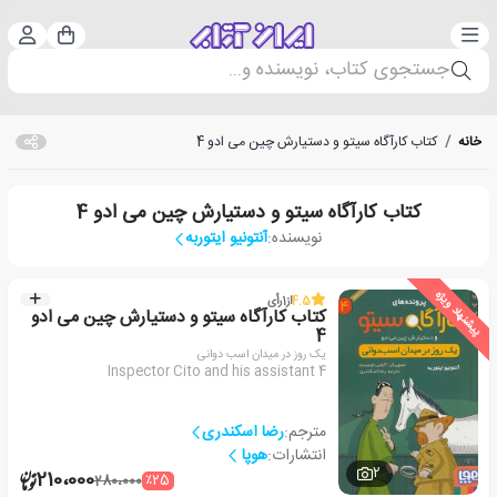
دسته‌بندی
ورود 
سبد خرید
جستجوی کتاب، نویسنده و...
خانه
/
کتاب کارآگاه سیتو و دستیارش چین می ادو 4
کتاب کارآگاه سیتو و دستیارش چین می ادو 4
نویسنده:
آنتونیو ایتوربه
پیشنهاد ویژه
4.5
از
1
رأی
کتاب کارآگاه سیتو و دستیارش چین می ادو
4
یک روز در میدان اسب دوانی
Inspector Cito and his assistant 4
مترجم:
رضا اسکندری
انتشارات:
هوپا
2
210،000
٪25
280،000