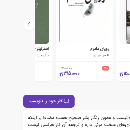
رویای مادرم
آسترلیتز جوان
آلیس مونرو
دبلیو جی سیبالد
350،000
٪10
2،000
315،000
15،
نظر خود را بنویسید
ست نیست و همون زنگار بشر صحیح هست مضافا بر اینکه
بندی‌های سخت درکی داره و ترجمه آن کار هرکسی نیست