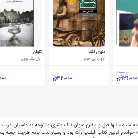
دنیای آشنا
تاوان
ادوارد پی جونز
ایان مک یوون
980،000
000
32،000
931،000
جمه شده سالها قبل و بنظرم عنوان ننگ بشری با توجه به داستان در
 خواندم اولین کتاب فیلیپ راث بود و بسیار لذت بردم هرچند جمله 