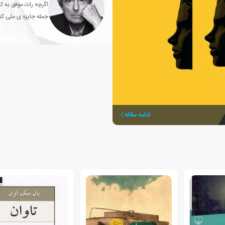
اگرچه راث موفق به کس
جمله جایزه ی ملی کتا
ادامه مقاله