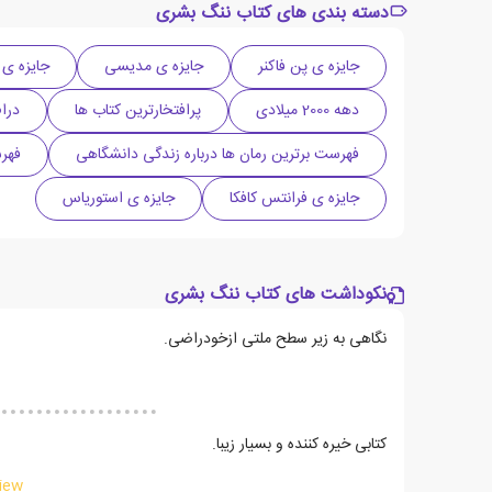
دسته بندی های کتاب ننگ بشری
جایزه ی پن فاکنر
جایزه ی مدیسی
جایزه ی WH Smith
دهه 2000 میلادی
پرافتخارترین کتاب ها
درا
فهرست برترین رمان ها درباره زندگی دانشگاهی
فهرست آث
جایزه ی فرانتس کافکا
جایزه ی استوریاس
نکوداشت های کتاب ننگ بشری
نگاهی به زیر سطح ملتی ازخودراضی.
کتابی خیره کننده و بسیار زیبا.
iew