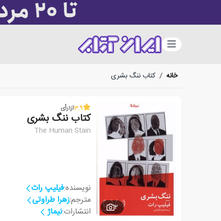
دسته‌بندی
خانه
/
کتاب ننگ بشری
3.9
از
1
رأی
کتاب ننگ بشری
The Human Stain
نویسنده:
فیلیپ راث
مترجم:
زهرا طراوتی
2
انتشارات:
نیماژ