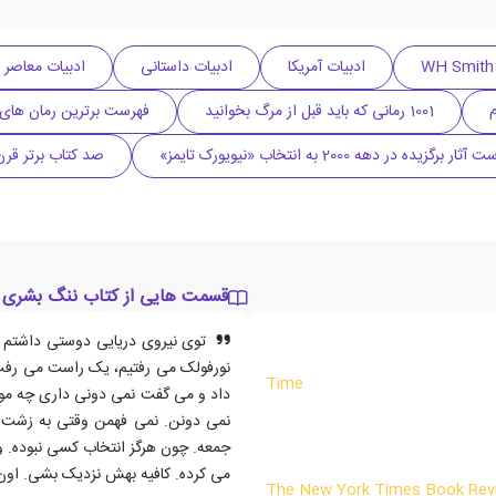
ادبیات آمریکا
ادبیات داستانی
ادبیات معاصر
م
1001 رمانی که باید قبل از مرگ بخوانید
فهرست برترین رمان های 
ار برگزیده در دهه 2000 به انتخاب «نیویورک تایمز»
صد کتاب برتر قرن 21 به انتخاب «نیویورک تای
قسمت هایی از کتاب ننگ بشری
توی نیروی دریایی دوستی داشتم 
نورفولک می رفتیم، یک راست می رف
Time
داد و می گفت نمی دونی داری چه موه
نمی دونن. نمی فهمن وقتی به زشت ت
جمعه. چون هرگز انتخاب کسی نبوده. و
می کرده. کافیه بهش نزدیک بشی. اون 
The New York Times Book Rev