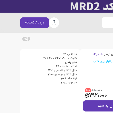
ورود / ثبت‌نام
سبد خرید
ن ارسال:
18 مرداد
کد کتاب:
1613
شابک:
978-600-367-099-0
قطع:
رقعی
تعداد صفحه:
480
سال انتشار شمسی:
1401
سال انتشار میلادی:
2000
نوع جلد:
شومیز
سری چاپ:
20
٪10
880،000
792،000
ن به سبد