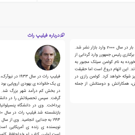
درباره فیلیپ راث
کتاب ننگ بشری، رمانی نوشته ی فیلیپ راث است که نخستین بار در سال 2000 وارد بازار نشر شد.
مریکا به خاطر برکناری رئیس جمهورر وارد گردابی از
رده به نام کولمن سیلک مجبور به
اند. این اتهام دروغ است اما حقیقت
یز شوکه خواهد کرد. کولمن رازی در
فیلیپ راث در سا
دش، همکارانش و دوستانش از جمله
ی یک خانواده ی یهودی اروپایی بود ک
در بخش کم درآمد شهر بزرگ شد. او
گرفت. سپس تحصیلاتش را در دانشگاه
نویسنده ی زنده ی آمریکایی است