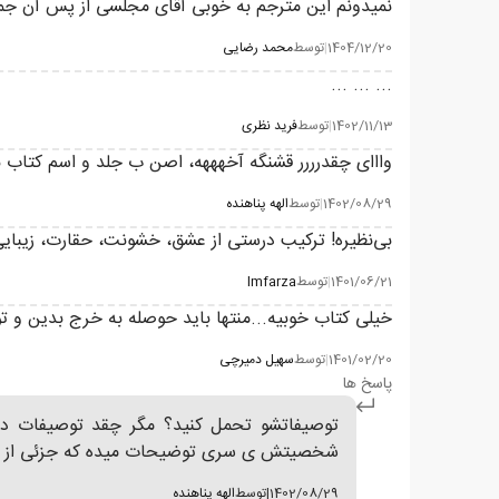
نمیدونم این مترجم به خوبی آقای مجلسی از پس آن جمل
1404/12/20
|
توسط
محمد رضایی
... ... ...
1402/11/13
|
توسط
فرید نظری
وااای چقدرررر قشنگه آخهههه، اصن ب جلد و اسم کتاب ن
1402/08/29
|
توسط
الهه پناهنده
بی‌نظیره! ترکیب درستی از عشق، خشونت، حقارت، زیبایی
1401/06/21
|
توسط
Imfarza
خیلی کتاب خوبیه...منتها باید حوصله به خرج بدین و ت
1401/02/20
|
توسط
سهیل دمیرچی
پاسخ ها
توصیفاتشو تحمل کنید؟ مگر چقد توصیفات داره
شخصیتش ی سری توضیحات میده که جزئی از داستا
1402/08/29
|
توسط
الهه پناهنده