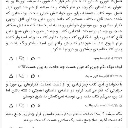
فصل‌ها طوری هستن که با کنار هم قرار دادنشون نه میشه اون‌ها رو به
عنوان یه داستان یکپارچه در نظر گرفت و نه میشه از هم جداشون کرد.
فصل سوم کتاب متاسفانه برای من خوانشش خیلی سخت بود، جایی که
شاهد ده‌ها قتل مختلف هستیم که دائما بدون دلیل چندان قابل توجهی
تکرار میشن و این موضوع خوانش رو به یه امر خسته کننده تبدیل میکنه.
همچنین چه در توضیحات ابتدایی کتاب و چه در حین خوانش هیچ دلیل
قانع کننده‌ای برای نامگذاری کتاب وجود نداره. کتاب با ریتم امیدوار کننده
برام شروع شد اما هرچقدر که پیش رفتم این امید بیشتر رنگ باخت و
پایان کتاب ناامیدی بیشتری رو درونم القا کرد.
1404/12/29
|
توسط
وحید
3
|
|
اوف دیگه نگم چیزی که عیان هست چه حاجت به بیان هست💯✅️
1404/12/05
|
توسط
کاربر سایت
0
|
|
با نخواندن این کتاب چیز زیادی رو از دست نمیدید، تکرار‌های بی مورد و
جزئیاتی که فکر می‌کنید قراره در ادامه‌ی داستان اهمیتی داشته باشن اما
ندارن، نمی‌گم کتاب بدیه ولی توصیه نمی‌کنمش به هیچ دوستی
1404/11/15
|
توسط
بیلی پیلگریم
5
|
|
مگه میشه ؟ ۱۲۰۰ صفحه منتظر بودم ببینم داستان قرار چطوری جمع بشه
که دست آخرم اصلا جمع نشد.یک ساعتی هست که مات موندم.