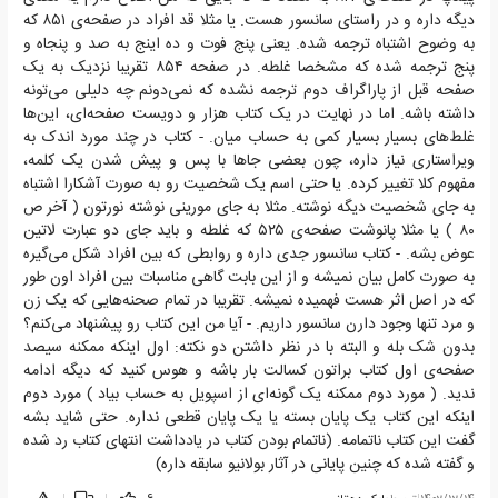
دیگه داره و در راستای سانسور هست. یا مثلا قد افراد در صفحه‌ی ۸۵۱ که
به وضوح اشتباه ترجمه شده. یعنی پنج فوت و ده اینج به صد و پنجاه و
پنج ترجمه شده که مشخصا غلطه. در صفحه ۸۵۴ تقریبا نزدیک به یک
صفحه قبل از پاراگراف دوم ترجمه نشده که نمی‌دونم چه دلیلی می‌تونه
داشته باشه. اما در نهایت در یک کتاب هزار و دویست صفحه‌ای، این‌ها
غلط‌های بسیار بسیار کمی به حساب میان. - کتاب در چند مورد اندک به
ویراستاری نیاز داره، چون بعضی جا‌ها با پس و پیش شدن یک کلمه،
مفهوم کلا تغییر کرده. یا حتی اسم یک شخصیت رو به صورت آشکارا اشتباه
به جای شخصیت دیگه نوشته. مثلا به جای مورینی نوشته نورتون ( آخر ص
۸۰ ) یا مثلا پانوشت صفحه‌ی ۵۲۵ که غلطه و باید جای دو عبارت لاتین
عوض بشه. - کتاب سانسور جدی داره و روابطی که بین افراد شکل می‌گیره
به صورت کامل بیان نمیشه و از این بابت گاهی مناسبات بین افراد اون طور
که در اصل اثر هست فهمیده نمیشه. تقریبا در تمام صحنه‌هایی که یک زن
و مرد تنها وجود دارن سانسور داریم. - آیا من این کتاب رو پیشنهاد می‌کنم؟
بدون شک بله و البته با در نظر داشتن دو نکته: اول اینکه ممکنه سیصد
صفحه‌ی اول کتاب براتون کسالت بار باشه و هوس کنید که دیگه ادامه
ندید. ( مورد دوم ممکنه یک گونه‌ای از اسپویل به حساب بیاد ) مورد دوم
اینکه این کتاب یک پایان بسته یا یک پایان قطعی نداره. حتی شاید بشه
گفت این کتاب ناتمامه. (ناتمام بودن کتاب در یادداشت انتهای کتاب رد شده
و گفته شده که چنین پایانی در آثار بولانیو سابقه داره)