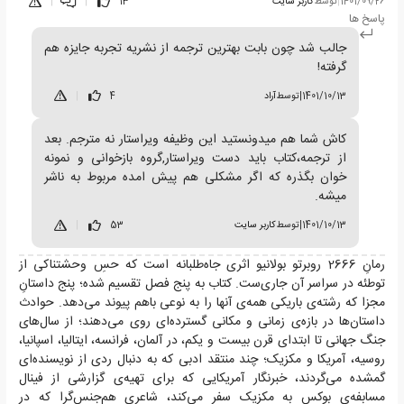
1401/09/26
|
توسط
کاربر سایت
13
|
|
پاسخ ها
جالب شد چون بابت بهترین ترجمه از نشریه تجربه جایزه هم
گرفته!
1401/10/13
|
توسط
آراد
4
|
کاش شما هم میدونستید این وظیفه ویراستار نه مترجم. بعد
از ترجمه،کتاب باید دست ویراستار,گروه بازخوانی و نمونه
خوان بگذره که اگر مشکلی هم پیش امده مربوط به ناشر
میشه.
1401/10/13
|
توسط
کاربر سایت
53
|
رمانِ 2666 روبرتو بولانیو اثری جاه‌طلبانه است که حسِ وحشتناکی از
توطئه در سراسر آن جاری‌ست. کتاب به پنج فصل تقسیم شده؛ پنج داستانِ
مجزا که رشته‌ی باریکی همه‌ی آنها را به نوعی باهم پیوند می‌دهد. حوادث
داستان‌ها در بازه‌ی زمانی و مکانی گسترده‌ای روی می‌دهند؛ از سال‌های
جنگ جهانی تا ابتدای قرن بیست و یکم، در آلمان، فرانسه، ایتالیا، اسپانیا،
روسیه، آمریکا و مکزیک؛ چند منتقد ادبی که به دنبال ردی از نویسنده‌ای
گمشده می‌گردند، خبرنگار آمریکایی که برای تهیه‌ی گزارشی از فینال
مسابفه‌ی بوکس به مکزیک سفر می‌کند، شاعری هم‌جنس‌گرا که در