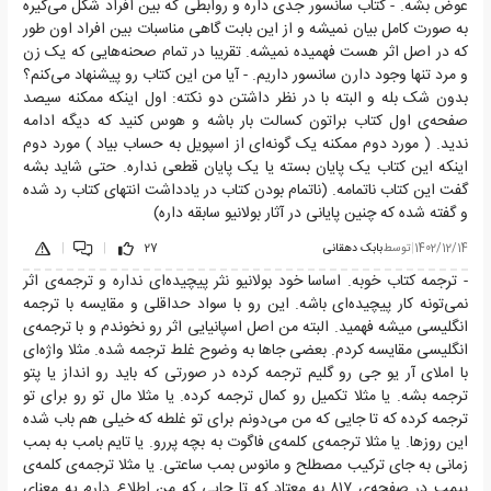
عوض بشه. - کتاب سانسور جدی داره و روابطی که بین افراد شکل می‌گیره
به صورت کامل بیان نمیشه و از این بابت گاهی مناسبات بین افراد اون طور
که در اصل اثر هست فهمیده نمیشه. تقریبا در تمام صحنه‌هایی که یک زن
و مرد تنها وجود دارن سانسور داریم. - آیا من این کتاب رو پیشنهاد می‌کنم؟
بدون شک بله و البته با در نظر داشتن دو نکته: اول اینکه ممکنه سیصد
صفحه‌ی اول کتاب براتون کسالت بار باشه و هوس کنید که دیگه ادامه
ندید. ( مورد دوم ممکنه یک گونه‌ای از اسپویل به حساب بیاد ) مورد دوم
اینکه این کتاب یک پایان بسته یا یک پایان قطعی نداره. حتی شاید بشه
گفت این کتاب ناتمامه. (ناتمام بودن کتاب در یادداشت انتهای کتاب رد شده
و گفته شده که چنین پایانی در آثار بولانیو سابقه داره)
1402/12/14
|
توسط
بابک دهقانی
27
|
|
- ترجمه کتاب خوبه. اساسا خود بولانیو نثر پیچیده‌ای نداره و ترجمه‌ی اثر
نمی‌تونه کار پیچیده‌ای باشه. این رو با سواد حداقلی و مقایسه با ترجمه
انگلیسی میشه فهمید. البته من اصل اسپانیایی اثر رو نخوندم و با ترجمه‌ی
انگلیسی مقایسه کردم. بعضی جاها به وضوح غلط ترجمه شده. مثلا واژه‌ای
با املای آر یو جی رو گلیم ترجمه کرده در صورتی که باید رو انداز یا پتو
ترجمه بشه. یا مثلا تکمیل رو کمال ترجمه کرده. یا مثلا مال تو رو برای تو
ترجمه کرده که تا جایی که من می‌دونم برای تو غلطه که خیلی هم باب شده
این روز‌ها. یا مثلا ترجمه‌ی کلمه‌ی فاگوت به بچه پررو. یا تایم بامب به بمب
زمانی به جای ترکیب مصطلح و مانوس بمب ساعتی. یا مثلا ترجمه‌ی کلمه‌ی
پیمپ در صفحه‌ی ۸۱۷ به معتاد که تا جایی که من اطلاع دارم یه معنای