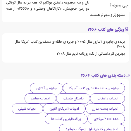
یک نفس بنویسد. از ده رمان و سه مجموعه داستان بولانیو که همه در ده سال توفانی
چی بخونم؟
آخر عمرش کامل شدند، دو رمان حجیمش، «کارآگاهان وحشی» و «2666» از همه
مشهورتر و مهم تر هستند.
ویژگی های کتاب 2666
برنده ی جایزه ی آلتازور سال 2005 و جایزه ی حلقه ی منتقدین کتاب آمریکا سال
2008
بهترین اثر داستانی از نگاه روزنامه تایم سال 2008
دسته بندی های کتاب 2666
جایزه ی حلقه منتقدین کتاب آمریکا
جایزه ی آلتازور
ادبیات داستانی
داستان فلسفی
ادبیات معاصر
ادبیات پست مدرن
ادبیات آمریکای لاتین
ادبیات شیلی
دهه 2000 میلادی
پرافتخارترین کتاب ها
1001 رمانی که باید قبل از مرگ بخوانید