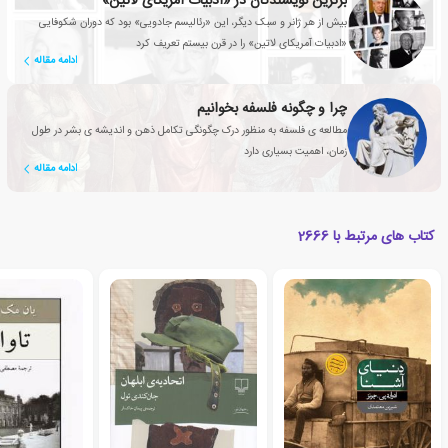
برترین نویسندگان در «ادبیات آمریکای لاتین»
بیش از هر ژانر و سبک دیگر، این «رئالیسم جادویی» بود که دوران شکوفایی
«ادبیات آمریکای لاتین» را در قرن بیستم تعریف کرد
ادامه مقاله
چرا و چگونه فلسفه بخوانیم
مطالعه ی فلسفه به منظور درک چگونگی تکامل ذهن و اندیشه ی بشر در طول
زمان، اهمیت بسیاری دارد
ادامه مقاله
کتاب های مرتبط با 2666