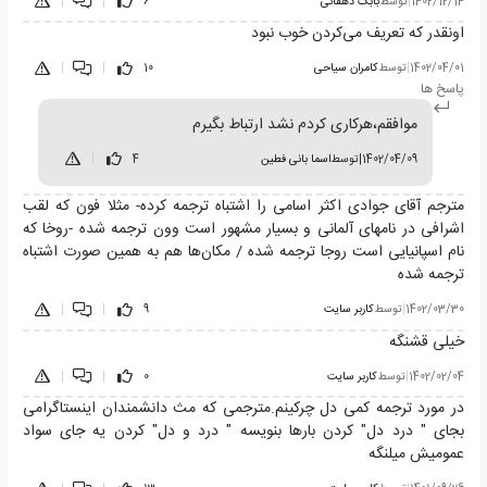
1402/12/14
|
توسط
بابک دهقانی
6
|
|
اونقدر که تعریف می‌کردن خوب نبود
1402/04/01
|
توسط
کامران سیاحی
10
|
|
پاسخ ها
موافقم،هرکاری کردم نشد ارتباط بگیرم
1402/04/09
|
توسط
اسما بانی فطین
4
|
مترجم آقای جوادی اکثر اسامی را اشتباه ترجمه کرده- مثلا فون که لقب
اشرافی در نامهای آلمانی و بسیار مشهور است وون ترجمه شده -روخا که
نام اسپانیایی است روجا ترجمه شده / مکان‌ها هم به همین صورت اشتباه
ترجمه شده
1402/03/30
|
توسط
کاربر سایت
9
|
|
خیلی قشنگه
1402/02/04
|
توسط
کاربر سایت
0
|
|
در مورد ترجمه کمی دل چرکینم.مترجمی که مث دانشمندان اینستاگرامی
بجای " درد دل" کردن بارها بنویسه " درد و دل" کردن یه جای سواد
عمومیش میلنگه