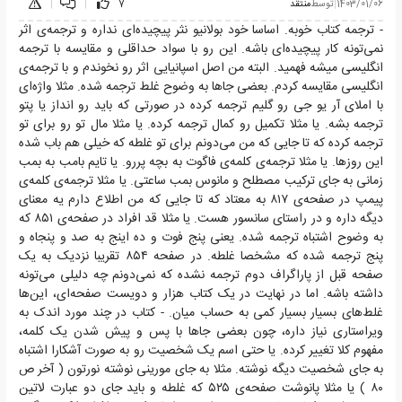
1403/01/06
|
توسط
منتقد
7
|
|
- ترجمه کتاب خوبه. اساسا خود بولانیو نثر پیچیده‌ای نداره و ترجمه‌ی اثر
نمی‌تونه کار پیچیده‌ای باشه. این رو با سواد حداقلی و مقایسه با ترجمه
انگلیسی میشه فهمید. البته من اصل اسپانیایی اثر رو نخوندم و با ترجمه‌ی
انگلیسی مقایسه کردم. بعضی جاها به وضوح غلط ترجمه شده. مثلا واژه‌ای
با املای آر یو جی رو گلیم ترجمه کرده در صورتی که باید رو انداز یا پتو
ترجمه بشه. یا مثلا تکمیل رو کمال ترجمه کرده. یا مثلا مال تو رو برای تو
ترجمه کرده که تا جایی که من می‌دونم برای تو غلطه که خیلی هم باب شده
این روز‌ها. یا مثلا ترجمه‌ی کلمه‌ی فاگوت به بچه پررو. یا تایم بامب به بمب
زمانی به جای ترکیب مصطلح و مانوس بمب ساعتی. یا مثلا ترجمه‌ی کلمه‌ی
پیمپ در صفحه‌ی ۸۱۷ به معتاد که تا جایی که من اطلاع دارم یه معنای
دیگه داره و در راستای سانسور هست. یا مثلا قد افراد در صفحه‌ی ۸۵۱ که
به وضوح اشتباه ترجمه شده. یعنی پنج فوت و ده اینج به صد و پنجاه و
پنج ترجمه شده که مشخصا غلطه. در صفحه ۸۵۴ تقریبا نزدیک به یک
صفحه قبل از پاراگراف دوم ترجمه نشده که نمی‌دونم چه دلیلی می‌تونه
داشته باشه. اما در نهایت در یک کتاب هزار و دویست صفحه‌ای، این‌ها
غلط‌های بسیار بسیار کمی به حساب میان. - کتاب در چند مورد اندک به
ویراستاری نیاز داره، چون بعضی جا‌ها با پس و پیش شدن یک کلمه،
مفهوم کلا تغییر کرده. یا حتی اسم یک شخصیت رو به صورت آشکارا اشتباه
به جای شخصیت دیگه نوشته. مثلا به جای مورینی نوشته نورتون ( آخر ص
۸۰ ) یا مثلا پانوشت صفحه‌ی ۵۲۵ که غلطه و باید جای دو عبارت لاتین