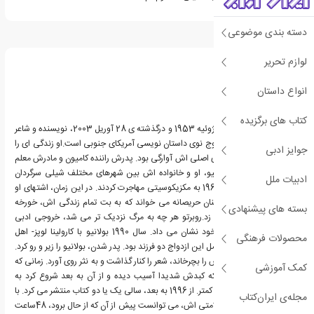
دسته بندی موضوعی
درباره روبرتو بولانیو
لوازم تحریر
انواع داستان
کتاب های برگزیده
روبرتو بولانیو، زاده ی 15 ژوئیه 1953 و درگذشته ی 28 آوریل 2003، نویسنده و شاعر
شیلیایی و از پیشگامان موج نوی داستان نویسی آمریکای جنوبی است.او زندگی ای را
جوایز ادبی
از سر گذراند که مشخصه ی اصلی اش آوارگی بود. پدرش راننده کامیون و مادرش معلم
بود. در زمان کودکی بولانیو، او و خانواده اش بین شهرهای مختلف شیلی سرگردان
ادبیات ملل
بودند و بالاخره در سال 1968 به مکزیکوسیتی مهاجرت کردند. در این زمان، اشتهای او
به ادبیات سر باز کرد و چنان حریصانه می خواند که به بت تمام زندگی اش، خورخه
بسته های پیشنهادی
لوئیس بورخس پهلو می زد.روبرتو هر چه به مرگ نزدیک تر می شد، خروجی ادبی
سریع تر و جدی تری از خود نشان می داد. سال 1990 بولانیو با کارولینا لوپز- اهل
محصولات فرهنگی
کاتالونیا- ازدواج کرد و حاصل این ازدواج دو فرزند بود. پدر شدن، بولانیو را زیر و رو کرد.
او که مجبور بود زندگی اش را بچرخاند، شعر را کنار گذاشت و به نثر روی آورد. زمانی که
کمک آموزشی
38 سال داشت، فهمید که کبدش شدیدا آسیب دیده و از آن به بعد شروع کرد به
نوشتن با تمرکز و وسواس کمتر. از 1996 به بعد، سالی یک یا دو کتاب منتشر می کرد. با
مجله‌ی ایران‌کتاب
وجود اوضاع نابسامان سلامتی اش، می توانست پیش از آن که از حال برود، 48ساعت