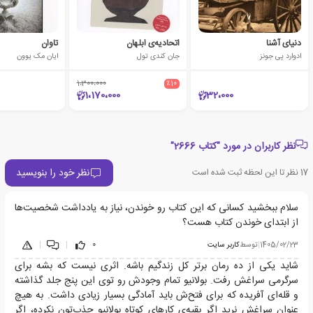
دنیای آشنا
اتحادیه‌ی ابلهان
تاوان
ادوارد پی جونز
جان کندی تول
ایان مک یوون
1،300،000
٪10
1،170،000
32،000
نظر کاربران در مورد "کتاب 2666"
نظر خود را بنویسید
17
نظر تا این لحظه ثبت شده است
سلام ببخشید کسانی که این کتاب رو خوندن، نیاز به یادداشت شخصیت‌ها
از ابتدای خوندن کتاب هست؟
1405/02/23
|
توسط
کاربر سایت
0
|
|
شاید یکی از ده رمان برتر کل زندگیم باشه. اثری نیست که بشه برای
سرگرمی سراغش رفت. بولانیو تمام وجودش رو توی این پنج جلد گذاشته
و قله‌ای آفریده که برای فتح‌ش باید آمادگی بسیار زیادی داشت. به هیچ
عنوان سراغش نرید اگر بقیه‌ی کارهای کوتاه بولانیو جذب‌تون نکرده، اگر