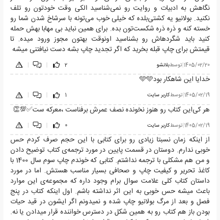
نگاهش به ادبیات و روایت رو نمی‌شناسید الکی وقت خودتون رو تلف
نکنید. بولانیو یه کشتی‌بلده که خیلی خوب می‌تونه با سرشاخ شدن شما رو
خسته کنه و ذره ذره شکست‌تون بده. برای همین نباید بی مهابا بهش حمله
کنید باید شگردهاش رو بشناسید اونوقت بهتون مجوز ورود میده. تا
قیمتش برای چاپ قبله بخرید که اگر تجدید چاپ بشه دست نیافتنی میشه
1405/02/20
|
توسط
بلانشو
2
|
|
خدایا این شاهکار بود🩵🩵
1405/02/19
|
توسط
کاربر سایت
1
|
|
هر کی‌این کتاب رو هنوز نخونده نصف عمرش برفناست ،معرکه ست✅️💯👏
1405/02/19
|
توسط
کاربر سایت
0
|
|
از اینکه زمان نسبتا زیادی رو برای کتابی با این حجم صرف کردم حس
خوبی ندارم. دوستان در قسمت پایین در مورد ترجمه‌ی کتاب توضیح دادن
و من هم مشکلی با ترجمه نداشتم. کتابی که خوندم چاپ سوم سال 1400 با
کاغذ تحریر و کیفیت چاپ و صحافی بسیار مناسب هستش. اما در مورد
داستان کتاب کلی علامت سوال برام وجود داره که مجموعه‌ی این موارد
باعث میشه حس خوبی به این اثر نداشته باشم. اول اینکه کتاب در پنج
فصل و بعد از مرگ بولانیو چاپ شده و نمیدونم اگر ایشون در قید حیات
بودن باز هم کتاب رو به همین شکل در دسترس خواننده قرار میدادن یا نه.