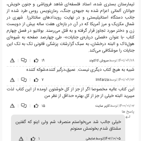
تیمارستان بستری شده، استاد فلسفه‌ای شاهد فروپاشی و جنون خویش،
جوانان آلمانی اعزام شده به جبهه‌ی جنگ، رمان‌نویس روسِ طرد شده از
جانب دستگاه استانیلیستی و در نهایت رویدادهای سانتاترزا. شهری در
شمال مکزیک و مرز آمریکا که در آن در بازه‌ای هفت ساله بیش از دویست
زن و دختر مورد تجاوز قرار گرفته و به قتل می‌رسند. بولانیو در فصل چهارم
کتاب -با عنوان «فصلی درباره‌ی جنایات»- طی چهارصد صفحه به شیوه‌ای
هول‌ناک و البته درخشان، به سبک گزارشات پزشکی قانونی تک به تک این
جنایات را موشکافی می‌کند.
1401/06/28
|
توسط
سروش كاكاوند
19
|
|
شبیه به هیچ کتاب دیگری نیست. عمیق،درگیر کننده،شوکه کننده
1401/06/23
|
توسط
Imfarza
7
|
|
این کتاب عالیه مخصوصا اگر از جز از کل خوشتون اومده از این کتاب لذت
میبرید البته خیلی از جز از کل بهتره حداقل از نظر من
1400/01/02
|
توسط
کاربر سایت
15
|
|
پاسخ ها
خیلی جالب شد می‌خواستم منصرف شم ولی اینو که گفتین
مشتاق شدم بخونمش ممنونم
1402/10/05
|
توسط
ضابطی
1
|