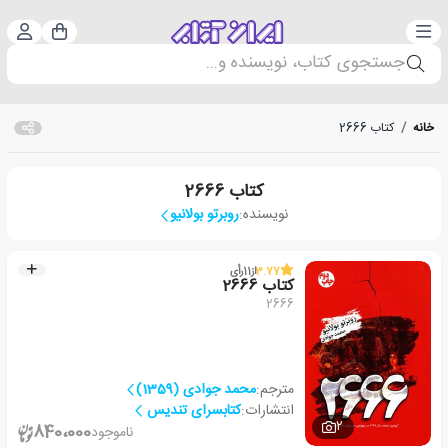
دسته‌بندی
ورود 
سبد خرید
جستجوی کتاب، نویسنده و...
خانه
/
کتاب 2666
کتاب 2666
نویسنده:
روبرتو بولانیو
3.77
از
11
رأی
کتاب 2666
2666
مترجم:
محمد جوادی (1359)
انتشارات:
کتابسرای تندیس
2
840،000
ناموجود