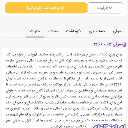
جزئیات
موجود شد، خبرم کن!
معرفی
دسته‌بندی
نکوداشت
مقالات
نظرات
معرفی کتاب 2666
رمان رمان 2666، داستان چهار منتقد ادبی از کشورهای مختلف اروپایی را بازگو می کند
که بی بند و باری و علاقه ی وسواس گونه شان به رمان نویسی آلمانی و جریان ساز به
نام بنو فون آرشیمبولدی، زندگی آن ها را به هم گره زده است. از آرشیمبولدی اطلاعات
بسیار کمی در دسترس است: او مردی بلند قامت و سالخورده است که از اوایل جوانی
اش، کسی او را ندیده، اما از آن هنگام تا به حال به نوشتن ادامه داده است. رمان
2666 که در سال های پایانی زندگی روبرتو بولانیو به رشته ی تحریر درآمده است، با
نظر مساعد منتقدین و مخاطبان در سراسر اروپا و آمریکای لاتین مواجه شد و به عنوان
بزرگترین موفقیت این نویسنده، عجیب تر، زیباتر و وسیع تر از سایر آثار او جلوه کرد.
این رمان، آکنده است از شخصیت هایی فراموش نشدنی: دانشگاهیان و مجرمان، یک
خبرنگار ورزشی آمریکایی، یک رمان نویس آلمانی فراری و دانش آموزی نوجوان به
همراه پدری با مشکلات عصبی. زندگی این شخصیت ها در شلوغی و ازدحام شهری در
مرز ایالات متحده و مکزیک در هم می آمیزد؛ جایی که صدها نفر از کارگرانی جوان، هم
در رمان و هم در واقعیت، به دلایلی نامعلوم گم شدند.