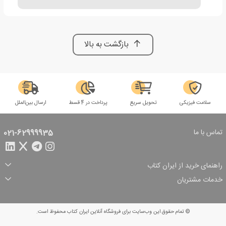
بازگشت به بالا
سلامت فیزیکی
تحویل سریع
پرداخت در 4 قسط
ارسال بین‌الملل
تماس با ما
021-62999935
راهنمای خرید از ایران کتاب
ثبت سفارش
شیوه پرداخت
خدمات مشتریان
تخفیف‌های خرید
شرایط ارسال سفارش
درباره ما
شرایط استفاده
حریم خصوصی
پیگیری سفارش
بازگرداندن سفارش
پرسش‌های متداول
© تمام حقوق این وب‌سایت برای فروشگاه آنلاین ایران کتاب محفوظ است.