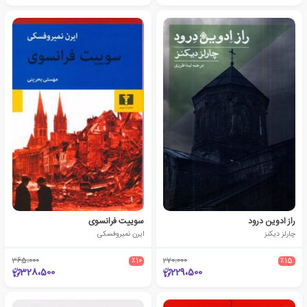
راز ادوین درود
سوییت فرانسوی
چارلز دیکنز
ایرن نمیروفسکی
365،000
٪10
270،000
٪15
328،500
229،500