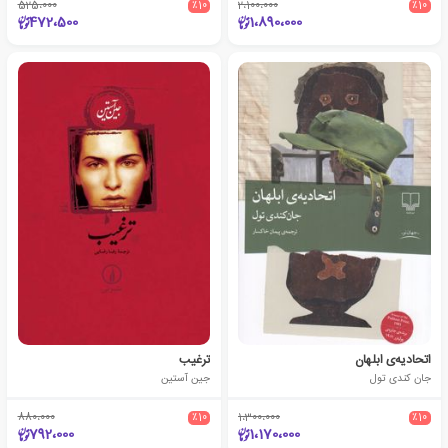
525،000
٪10
2،100،000
٪10
472،500
1،890،000
اتحادیه‌ی ابلهان
ترغیب
جان کندی تول
جین آستین
880،000
٪10
1،300،000
٪10
792،000
1،170،000