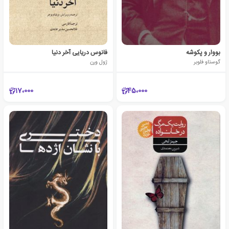
بووار و پکوشه
فانوس دریایی آخر دنیا
گوستاو فلوبر
ژول ورن
17،000
45،000