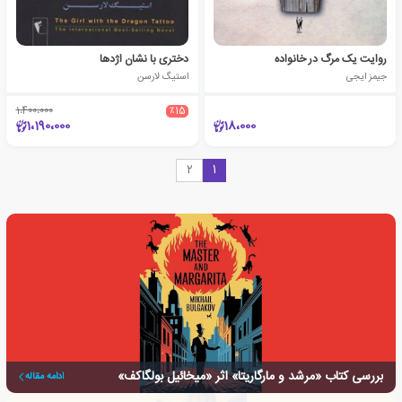
روایت یک مرگ در خانواده
دختری با نشان اژدها
جیمز ایجی
استیگ لارسن
1،400،000
٪15
1،190،000
18،000
2
1
بررسی کتاب «مرشد و مارگاریتا» اثر «میخائیل بولگاکف»
ادامه مقاله