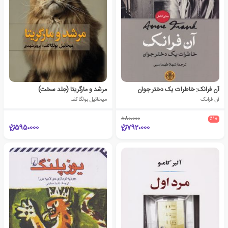
آن فرانک: خاطرات یک دختر جوان
مرشد و مارگریتا (جلد سخت)
آن فرانک
میخائیل بولگاکف
880،000
٪10
595،000
792،000