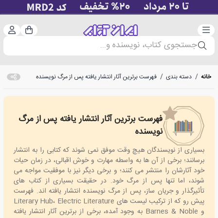
دسته‌بندی
ورود 
سبد خرید
جستجوی کتاب، نویسنده و...
خانه
/
دسته بندی
/
فهرست برترین آثار انتشار یافته پس از مرگ نویسنده
فهرست برترین آثار انتشار یافته پس از مرگ
Best Posthumously Published Books
نویسنده
بسیاری از نویسندگان هیچ وقت موفق نمی شوند که کتابی را به انتشار
برسانند؛ برخی از آن ها به واسطه مهارت و خوش اقبالی، در زمان حیات
خود آثارشان را منتشر می کنند؛ و برخی دیگر نیز با موفقیت مواجه می
شوند، اما تنها پس از مرگ خود. در حقیقت بسیاری از کتاب های
تأثیرگذار و جریان ساز، پس از مرگ نویسنده انتشار یافته اند. فهرست
پیش رو که از ترکیب لیست های Literary Hub، Electric Literature
و Barnes & Noble به وجود آمده، برخی از برترین آثار انتشار یافته