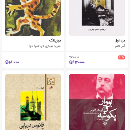
مرد اول
یوزپلنگ
آلبر کامو
جوزپه تومازی دی لامپه دوزا
720،000
٪15
18،000
612،000