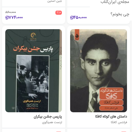
مجله‌ی ایران‌کتاب
امیلی دیکنسون
جین آستین
860،000
٪10
چی بخونم؟
774،000
450،000
داستان های کوتاه کافکا
پاریس جشن بیکران
فرانتس کافکا
ارنست همینگوی