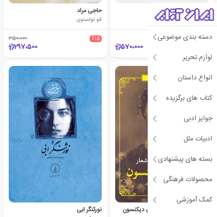
محاکمه
حاجی مراد
فرانتس کافکا
لئو تولستوی
دسته بندی موضوعی
350،000
٪15
297،500
570،000
لوازم تحریر
انواع داستان
کتاب های برگزیده
جوایز ادبی
ادبیات ملل
بسته های پیشنهادی
محصولات فرهنگی
کمک آموزشی
گزیده نامه ها و اشعار امیلی دیکنسون
نورثنگر ابی