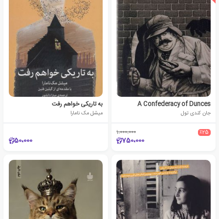
A Confederacy of Dunces
به تاریکی خواهم رفت
جان کندی تول
میشل مک نامارا
1،000،000
٪25
50،000
750،000