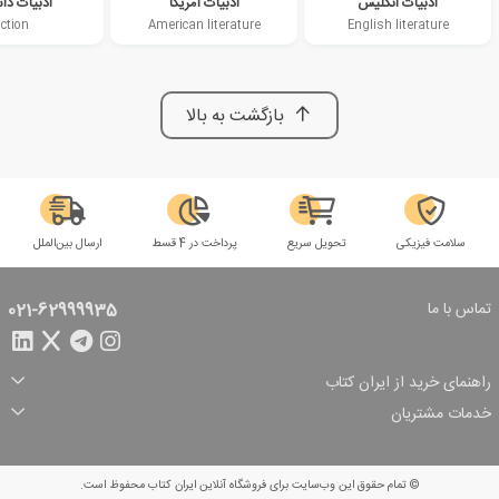
ادبیات انگلیس
ادبیات آمریکا
ادبیات دا
iction
American literature
English literature
بازگشت به بالا
سلامت فیزیکی
تحویل سریع
پرداخت در 4 قسط
ارسال بین‌الملل
تماس با ما
021-62999935
راهنمای خرید از ایران کتاب
ثبت سفارش
شیوه پرداخت
خدمات مشتریان
تخفیف‌های خرید
شرایط ارسال سفارش
درباره ما
شرایط استفاده
حریم خصوصی
پیگیری سفارش
بازگرداندن سفارش
پرسش‌های متداول
© تمام حقوق این وب‌سایت برای فروشگاه آنلاین ایران کتاب محفوظ است.