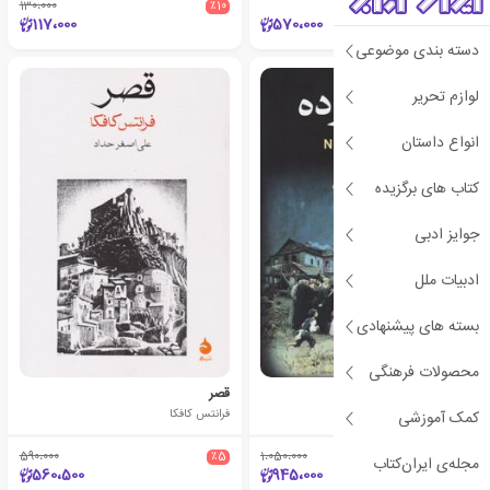
130،000
٪10
117،000
570،000
دسته بندی موضوعی
لوازم تحریر
انواع داستان
کتاب های برگزیده
جوایز ادبی
ادبیات ملل
بسته های پیشنهادی
محصولات فرهنگی
نفوس مرده
قصر
نیکلای گوگول
فرانتس کافکا
کمک آموزشی
590،000
٪5
1،050،000
٪10
مجله‌ی ایران‌کتاب
560،500
945،000