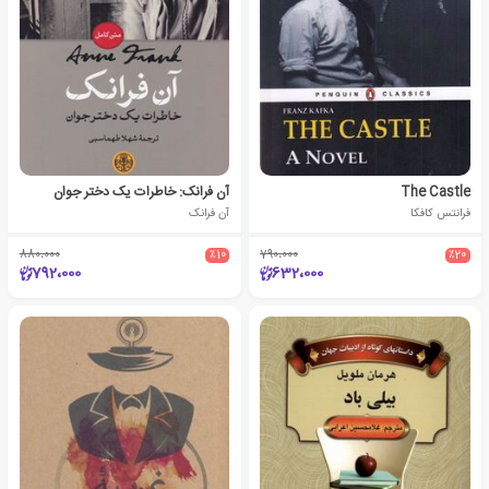
The Castle
آن فرانک: خاطرات یک دختر جوان
فرانتس کافکا
آن فرانک
880،000
٪10
790،000
٪20
792،000
632،000