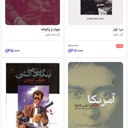
مرد اول
بووار و پکوشه
آلبر کامو
گوستاو فلوبر
720،000
٪15
45،000
612،000