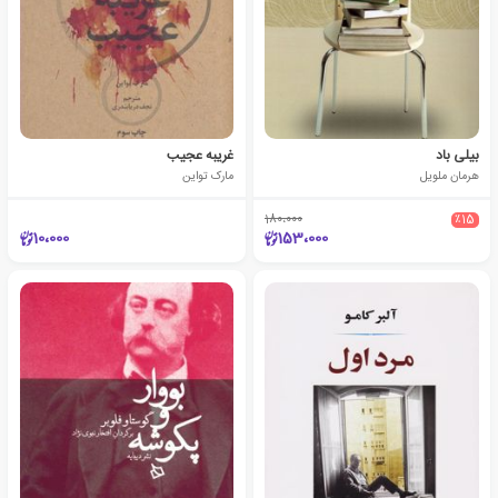
بیلی باد
غریبه عجیب
هرمان ملویل
مارک تواین
180،000
٪15
10،000
153،000