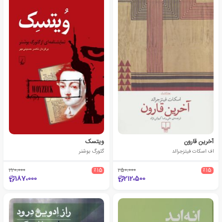
آخرین قارون
ویتسک
اف اسکات فیتزجرالد
گئورگ بوشنر
220،000
٪15
250،000
٪15
187،000
212،500