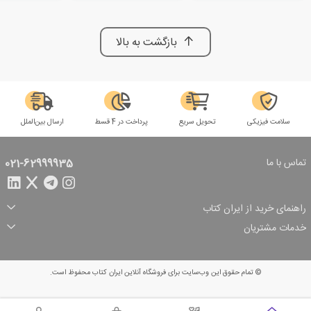
بازگشت به بالا
سلامت فیزیکی
تحویل سریع
پرداخت در 4 قسط
ارسال بین‌الملل
تماس با ما
021-62999935
راهنمای خرید از ایران کتاب
ثبت سفارش
شیوه پرداخت
خدمات مشتریان
تخفیف‌های خرید
شرایط ارسال سفارش
درباره ما
شرایط استفاده
حریم خصوصی
پیگیری سفارش
بازگرداندن سفارش
پرسش‌های متداول
© تمام حقوق این وب‌سایت برای فروشگاه آنلاین ایران کتاب محفوظ است.
سبد خرید