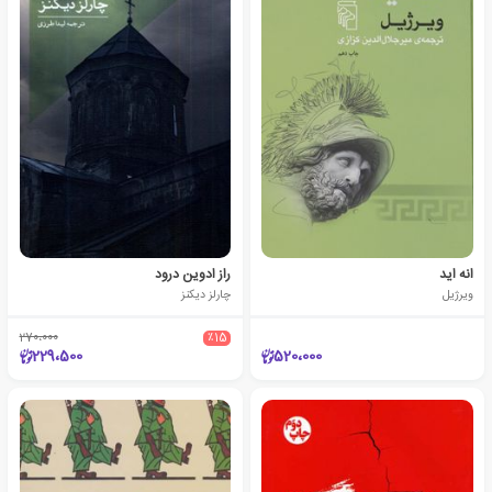
انه اید
راز ادوین درود
ویرژیل
چارلز دیکنز
270،000
٪15
229،500
520،000