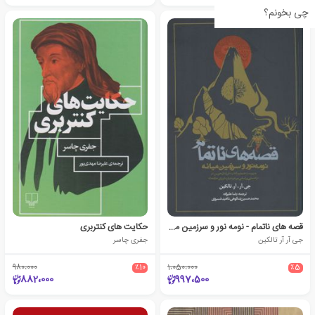
چی بخونم؟
قصه های ناتمام - نومه نور و سرزمین میانه (شومیز)
حکایت های کنتربری
جی آر آر تالکین
جفری چاسر
980،000
٪10
1،050،000
٪5
882،000
997،500