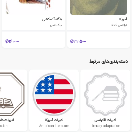
آمریکا
بنگاه آدمکشی
فرانتس کافکا
جک لندن
16،000
32،500
دسته‌بندی‌های مرتبط
ادبیات اقتباسی
ادبیات آمریکا
ادبیات دا
iction
American literature
Literary adaptation