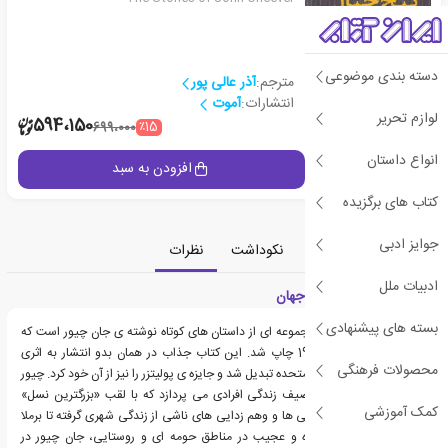
دسته بندی موضوعی
مترجم:
آذر عالی پور
انتشارات:
آموت
لوازم تحریر
2
594،150
٪15
699،000
انواع داستان
جزئیات
افزودن به سبد
کتاب های برگزیده
جوایز ادبی
معرفی
دسته‌بندی
نکوداشت
نظرات
ادبیات ملل
معرفی کتاب منظری به جهان
بسته های پیشنهادی
کتاب منظری به جهان، مجموعه ای از داستان های کوتاه نوشته ی جان چیور است که
نخستین بار در سال 1978 چاپ شد. این کتاب جذاب در همان بدو انتشار به اثری
محصولات فرهنگی
پرفروش در سراسر ایالات متحده تبدیل شد و جایزه ی پولیتزر را نیز از آن خود کرد. چیور
در این داستان ها به توصیف زندگی افرادی می پردازد که با لقب «بزرگترین نسل»
کمک آموزشی
شناخته شده اند. از شگفتی ها و وهم زدایی های ناشی از زندگی شهری گرفته تا برملا
شدن اسراری غافلگیرکننده و عجیب در مناطق حومه ای و روستایی، جان چیور در