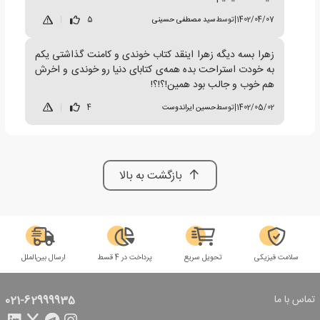
1402/04/07
|
توسط
سید مصطفی حسینی
5
|
زهرا بسه دیگه زهرا اینقد کتاب خوندی و کامنت گذاشتی یکم
به خودت استراحت بده همه‌ی کتابای دنیا رو خوندی و اخرش
هم خوب و جالب بود همین!؟!؟!
1402/05/02
|
توسط
حسین ایراندوست
4
|
بازگشت به بالا
سلامت فیزیکی
تحویل سریع
پرداخت در 4 قسط
ارسال بین‌الملل
تماس با ما
021-62999935