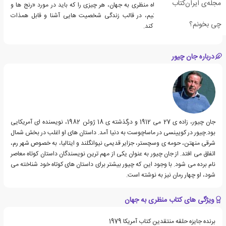
مجله‌ی ایران‌کتاب
مجموعه داستان های کوتاه منظری به جهان، هر چیزی را که باید در مورد «رنج ها و
خوشی های زندگی» بدانیم، در قالب زندگی شخصیت هایی آشنا و قابل همذات
چی بخونم؟
پنداری برایمان روایت می کند.
درباره جان چیور
جان چیور، زاده ی 27 می 1912 و درگذشته ی 18 ژوئن 1982، نویسنده ای آمریکایی
بود.چیور در کویینسی در ماساچوست به دنیا آمد. داستان های او اغلب در بخش شمال
شرقی منهتن، حومه ی وسچستر، جزایر قدیمی نیوانگلند و ایتالیا، به خصوص شهر رم،
اتفاق می افتد. از جان چیور به عنوان یکی از مهم ترین نویسندگان داستان کوتاه معاصر
نام برده می شود. با وجود این که چیور بیشتر برای داستان های کوتاه خود شناخته می
شود، او چهار رمان نیز به نوشته است.
ویژگی های کتاب منظری به جهان
برنده جایزه حلقه منتقدین کتاب آمریکا 1979