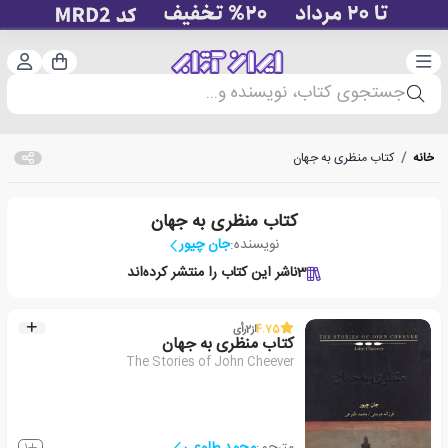
دسته‌بندی
ورود 
سبد خرید
جستجوی کتاب، نویسنده و...
خانه
/
کتاب منظری به جهان
کتاب منظری به جهان
نویسنده:
جان چیور
3
ناشر این کتاب را منتشر کرده‌اند
4.75
از
2
رأی
کتاب منظری به جهان
The Stories of John Cheever
مترجم:
محمد طلوعی
1