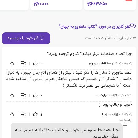
20،000
463،250
نظر کاربران در مورد "کتاب منظری به جهان"
نظر خود را بنویسید
3
نظر تا این لحظه ثبت شده است
چرا تعداد صفحات فرق میکنه؟ کدوم ترجمه بهتره؟
1404/08/09
|
توسط
فاطمه مهدوی
0
|
|
لطفا عناوین داستان‌ها را ذکر کنید ، بیش از همه‌ی آثار جان چیور ، به دنبال
داستان " شناگر " او هستم که فیلمی شاهکار هم بر اساس آن ساخته شده
است ( با هنرنمایی بی نظیر برت لنکستر )
1404/07/04
|
توسط
بابک . ه
0
|
|
خوب و جالب بود :)
1401/07/09
|
توسط
زهرا
1
|
|
پاسخ ها
چرا همه جا مینویسی خوب و جالب بود؟! باشه بامزه. بسه
دیگه. خندیدیم.