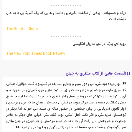
ژرف و جسورانه... برخی از شگفت انگیزترین داستان هایی که یک آمریکایی تا به حال
نوشته است.
The Boston Globe
رویدادی بزرگ در ادبیات زبان انگلیسی.
The New York Times Book Review
قسمت هایی از کتاب منظری به جهان
بهار دیده بودمش، بین دور سوم و چهارم مسابقه در کمپینو با کنت دوکاپرا، همانی
که سبیل دارد، در جاده ای خوش دست و زیبا با کوه هایی دور، کامپاری می خوردند و
آن ور کوه ها، ابر متراکم که در وطن، معنی اش توفان خانه برانداز بود، اما این جا هیچ
معنی نداشت. دفعه ی بعد در تنرهوف در کیتزبال دیدمش، همان جا که مردی فرانسوی
آواز کابوی آمریکایی را برای جماعتی در حضور ملکه ی هلند می خواند اما دیگر در
کوهستان ندیدمش و فکر نکنم اهل اسکی بود، فقط مثل خیلی های دیگر به خاطر
جمعیت و هیجانش می رفت آن جا. بعد در لیدو دیدمش و باز ظهری در ونیز وقتی
سوار گوندولایی شده بودم، نشسته بود در مهتابی گریتی و قهوه می نوشید.