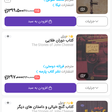
انتشارات:
نیکا
1
399،500
٪15
470،000
جزئیات
افزودن به سبد
3.9
از
1
رأی
کتاب دوران طلایی
The Stories of John Cheever
مترجم:
فرزانه دوستی
انتشارات:
نشر کتاب پارسه
2
297،000
٪10
330،000
جزئیات
افزودن به سبد
3.65
از
2
رأی
کتاب گنج خیالی و داستان های دیگر
The Stories of John Cheever