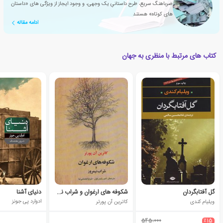
ضرباهنگ سریع، طرح داستانیِ یک وجهی، و وجود ایجاز از ویژگی های «داستان
های کوتاه» هستند
ادامه مقاله
کتاب های مرتبط با منظری به جهان
گل آفتابگردان
شکوفه های ارغوان و شراب نیمروز
دنیای آشنا
ویلیام کندی
کاترین آن پورتر
ادوارد پی جونز
545،000
٪15