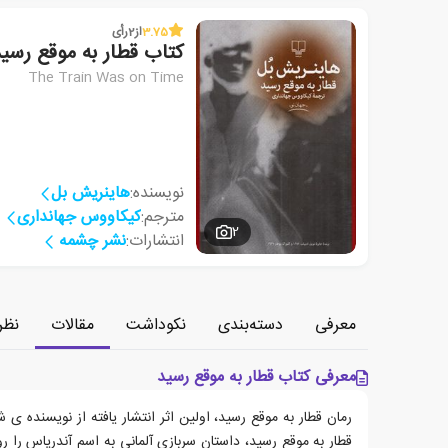
3.75
از
2
رأی
کتاب قطار به موقع رسی
The Train Was on Time
نویسنده:
هاینریش بل
مترجم:
کیکاووس جهانداری
2
انتشارات:
نشر چشمه
معرفی
دسته‌بندی
نکوداشت
مقالات
نظر
معرفی کتاب قطار به موقع رسید
رمان قطار به موقع رسید، اولین اثر انتشار یافته از نویسنده ی 
قطار به موقع رسید، داستان سربازی آلمانی به اسم آندریاس را رو