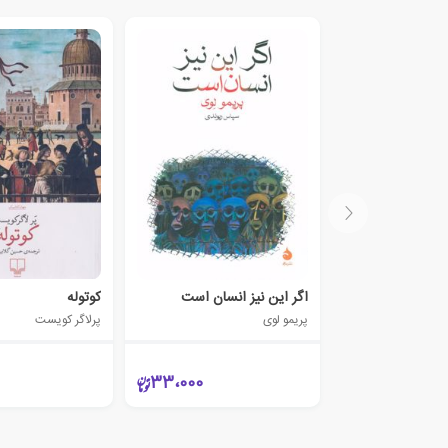
اگر این نیز انسان است
کوتوله
پریمو لوی
پرلاگر کویست
33،000