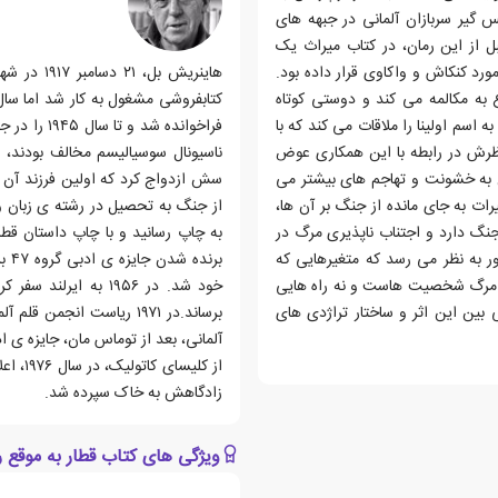
 گیر سربازان آلمانی در جبهه های
ل از این رمان، در کتاب میراث یک
جربه را مورد کنکاش و واکاوی قرار داده بود.
هاینریش ب
 به مکالمه می کند و دوستی کوتاه
کتابفروشی مشغول به کار شد اما سال
سم اولینا را ملاقات می کند که با
فراخوانده ش
نظرش در رابطه با این همکاری عوض
به خشونت و تهاجم های بیشتر می
رات به جای مانده از جنگ بر آن ها،
جنگ دارد و اجتناب ناپذیری مرگ در
ر به نظر می رسد که متغیرهایی که
برن
 مرگ شخصیت هاست و نه راه هایی
خود شد. در ۱۹۵۶ به ا
 بین این اثر و ساختار تراژدی های
آلمانی، بعد از توماس مان، جایزه ی 
زادگاهش به خاک سپرده شد.
ویژگی های کتاب قطار به موقع 