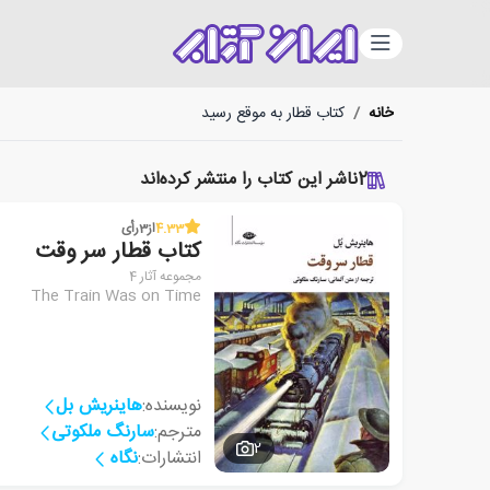
دسته‌بندی
خانه
/
کتاب قطار به موقع رسید
2
ناشر این کتاب را منتشر کرده‌اند
4.33
از
3
رأی
کتاب قطار سر وقت
مجموعه آثار 4
The Train Was on Time
نویسنده:
هاینریش بل
مترجم:
سارنگ ملکوتی
2
انتشارات:
نگاه