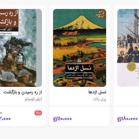
نسل اژدها
از ره رسیدن و بازگشت
پرل باک
آرتور کوستلر
0
٪10
2،000
110،000
180،000