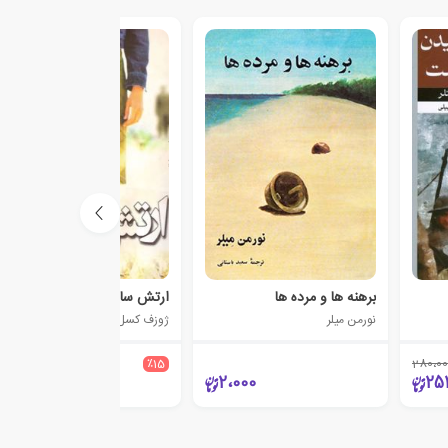
برهنه ها و مرده ها
ارتش سایه ها
نورمن میلر
ژوزف کسل
400،000
٪15
280،00
340،000
2،000
25