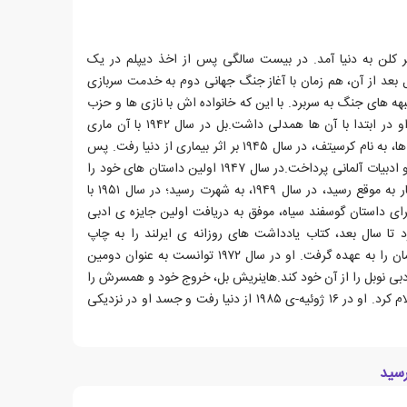
ل، ۲۱ دسامبر ۱۹۱۷ در شهر کلن به دنیا آمد. در بیست سالگی پس از اخذ دیپلم در یک
 بعد از آن، هم زمان با آغاز جنگ جهانی دوم به خدمت سربازی
د و تا سال ۱۹۴۵ را در جبهه های جنگ به سربرد. با این که خانواده اش با نازی ها و حزب
ناسیونال سوسیالیسم مخالف بودند، او در ابتدا با آن ها همدلی داشت.بل در سال ۱۹۴۲ با آن ماری
سش ازدواج کرد که اولین فرزند آن ها، به نام کرسیتف، در سال ۱۹۴۵ بر اثر بیماری از دنیا رفت. پس
از جنگ به تحصیل در رشته ی زبان و ادبیات آلمانی پرداخت.در سال ۱۹۴۷ اولین داستان های خود را
به چاپ رسانید و با چاپ داستان قطار به موقع رسید، در سال ۱۹۴۹، به شهرت رسید؛ در سال ۱۹۵۱ با
ده شدن جایزه ی ادبی گروه ۴۷ برای داستان گوسفند سیاه، موفق به دریافت اولین جایزه ی ادبی
یرلند سفر کرد تا سال بعد، کتاب یادداشت های روزانه ی ایرلند را به چاپ
برساند.در ۱۹۷۱ ریاست انجمن قلم آلمان را به عهده گرفت. او در سال ۱۹۷۲ توانست به عنوان دومین
ادبی نوبل را از آن خود کند.هاینریش بل، خروج خود و همسرش را
از کلیسای کاتولیک، در سال ۱۹۷۶، اعلام کرد. او در ۱۶ ژوئیه-ی ۱۹۸۵ از دنیا رفت و جسد او در نزدیکی
رسید