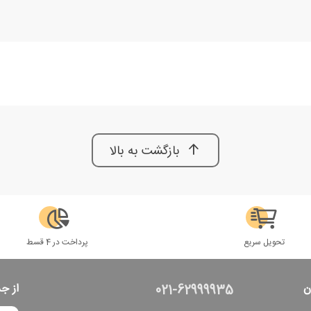
بازگشت به بالا
تحویل سریع
پرداخت در 4 قسط
ن
از ج
021-62999935