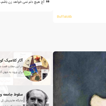
آخ هیچ دلم نمی خواهد زن باشم، ه
Buffalolib
آثار کلاسیک کو
در این مطلب قصد دار
برای ورود به جهان آث
سقوط جامعه و
جایگاه هاینریش بُل 