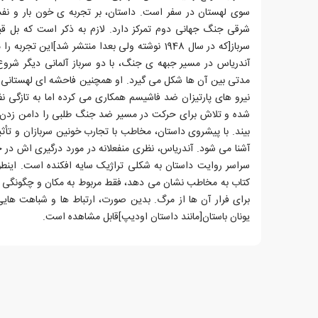
سوی لهستان در سفر است. داستان، بر تجربه ی خون بار و نفس
شرقی جنگ جهانی دوم تمرکز دارد. لازم به ذکر است که بل قب
سرباز[که در سال 1948 نوشته ولی بعدا منتشر شد]این ت
آندریاس در مسیر جبهه ی جنگ، با دو سرباز آلمانی دیگر شروع
مدتی بین آن ها شکل می گیرد. او همچنین فاحشه ای لهستانی به ا
نیرو های پارتیزان ضد فاشیسم همکاری می کرده اما به تازگی 
شده و تلاش برای حرکت در مسیر ضد جنگ طلبی را دامن زدن 
بیند. با پیشروی داستان، مخاطب با تجارب خونین سربازان و تأثی
آشنا می شود. آندریاس، نظری منفعلانه در مورد درگیری اش در 
سراسر روایت داستان به شکلی تراژیک سایه افکنده است. اینطو
کتاب به مخاطب نشان می دهد، فقط مربوط به مکان و چگونگی
برای فرار آن ها از مرگ. بدین صورت، ارتباط ها و شباهت هایی
یونان باستان[مانند داستان اودیپ]قابل مشاهده است.