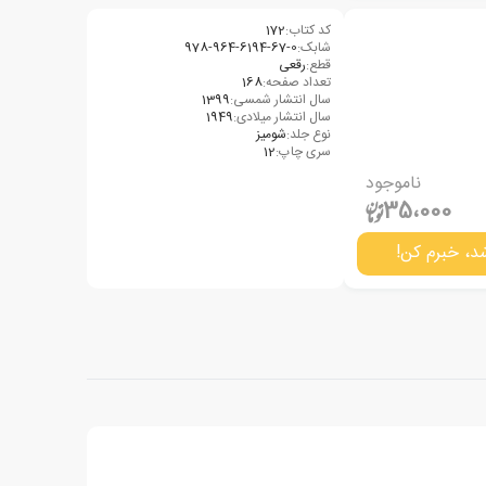
کد کتاب:
172
شابک:
978-964-6194-67-0
قطع:
رقعی
تعداد صفحه:
168
سال انتشار شمسی:
1399
سال انتشار میلادی:
1949
نوع جلد:
شومیز
سری چاپ:
12
ناموجود
35،000
د، خبرم کن!