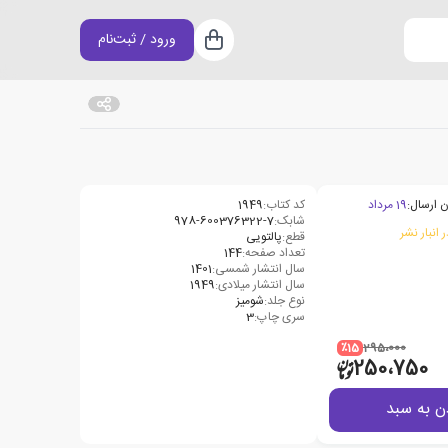
ورود / ثبت‌نام
سبد خرید
ن ارسال:
19 مرداد
کد کتاب:
1949
شابک:
978-600376322-7
 انبار نشر
قطع:
پالتویی
تعداد صفحه:
144
سال انتشار شمسی:
1401
سال انتشار میلادی:
1949
نوع جلد:
شومیز
سری چاپ:
3
٪15
295،000
250،750
ن به سبد