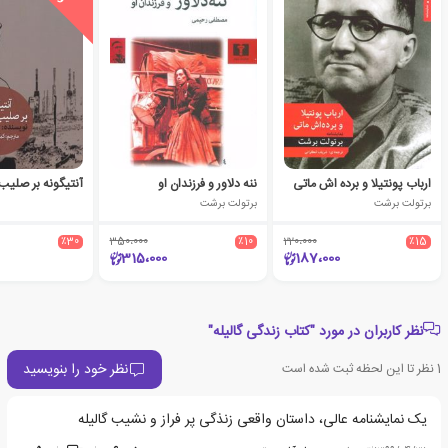
ارباب پونتیلا و برده اش ماتی
ننه دلاور و فرزندان او
آنتیگونه بر صلی
برتولت برشت
برتولت برشت
٪30
350،000
٪10
220،000
٪15
315،000
187،000
نظر کاربران در مورد "کتاب زندگی گالیله"
نظر خود را بنویسید
1
نظر تا این لحظه ثبت شده است
یک نمایشنامه عالی، داستان واقعی زنذگی پر فراز و نشیب گالیله