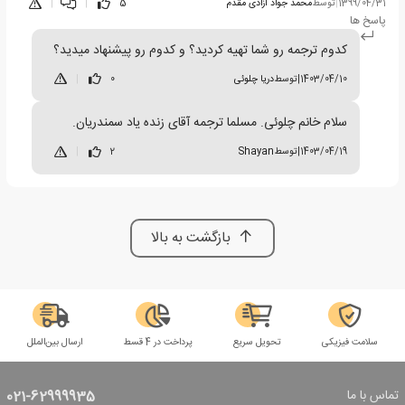
1399/04/31
|
توسط
محمد جواد آزادی مقدم
5
|
|
پاسخ ها
کدوم ترجمه رو شما تهیه کردید؟ و کدوم رو پیشنهاد میدید؟
1403/04/10
|
توسط
دریا چلوئی
0
|
سلام خانم چلوئی. مسلما ترجمه آقای زنده یاد سمندریان.
1403/04/19
|
توسط
Shayan
2
|
بازگشت به بالا
سلامت فیزیکی
تحویل سریع
پرداخت در 4 قسط
ارسال بین‌الملل
تماس با ما
021-62999935