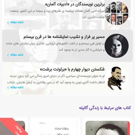
برترین نویسندگان در «ادبیات آلمان»
میراث ادبی آلمان همانند پیشینه ی هنرهای زیبا و سینما در این کشور، وسعت
شگفت انگیزی دارد
ادامه مقاله
مسیر پر فراز و نشیب نمایشنامه ها در قرن بیستم
در اوایل قرن بیستم و در اغلب کشورهای اروپایی، تمایزی میان نمایش های ساده
و خیابانی با آثار جدی تر به وجود آمد.
ادامه مقاله
شکستن دیوار چهارم با «برتولت برشت»
او به عنوان نویسنده ای سیاسی، اگر در دنیای امروز زندگی می کرد بدون تردید
انتظار داشت آثاری نوین به وجود آید که در عین وفاداری به آرمان هایش، بازتاب
ادامه مقاله
دهنده ی مسائل کنونی باشند.
کتاب های مرتبط با زندگی گالیله
ی
ش
ن
ه
ا
د
و
ی
ژ
پ
ه