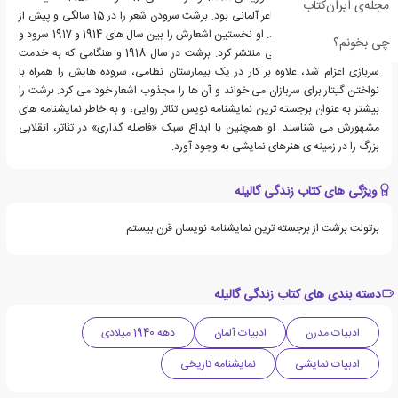
مجله‌ی ایران‌کتاب
نویس، کارگردان تئاتر و شاعر آلمانی بود. برشت سرودن شعر را در 15 سالگی و پیش از
نمایشنامه نویسی آغاز کرد. او نخستین اشعارش را بین سال های 1914 و 1917 سرود و
چی بخونم؟
آن ها را در نشریات محلی منتشر کرد. برشت در سال 1918 و هنگامی که به خدمت
سربازی اعزام شد، علاوه بر کار در یک بیمارستان نظامی، سروده هایش را همراه با
نواختن گیتار برای سربازان می خواند و آن ها را مجذوب اشعار خود می کرد. برشت را
بیشتر به عنوان برجسته ترین نمایشنامه نویس تئاتر روایی، و به خاطر نمایشنامه های
مشهورش می شناسند. او همچنین با ابداع سبک «فاصله گذاری» در تئاتر، انقلابی
بزرگ را در زمینه ی هنرهای نمایشی به وجود آورد.
ویژگی های کتاب زندگی گالیله
برتولت برشت از برجسته ترین نمایشنامه نویسان قرن بیستم
دسته بندی های کتاب زندگی گالیله
ادبیات مدرن
ادبیات آلمان
دهه 1940 میلادی
ادبیات نمایشی
نمایشنامه تاریخی