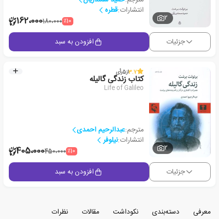
انتشارات:
قطره
2
162،000
٪10
180،000
جزئیات
افزودن به سبد
3.7
از
5
رأی
کتاب زندگی گالیله
Life of Galileo
مترجم:
عبدالرحیم احمدی
انتشارات:
نیلوفر
2
405،000
٪10
450،000
جزئیات
افزودن به سبد
معرفی
دسته‌بندی
نکوداشت
مقالات
نظرات