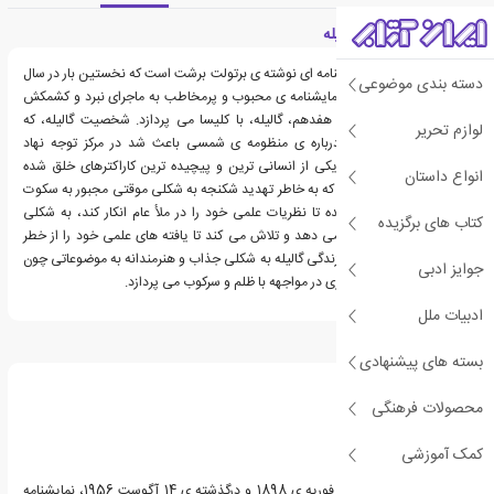
معرفی کتاب زندگی گالیله
کتاب زندگی گالیله، نمایشنامه ای نوشته ی برتولت برشت است که نخستین بار در سال
دسته بندی موضوعی
1943 انتشار یافت. این نمایشنامه ی محبوب و پرمخاطب به ماجرای نبرد و کشمکش
دانشمند برجسته ی قرن هفدهم، گالیله، با کلیسا می پردازد. شخصیت گالیله، که
لوازم تحریر
اکتشافات «کفرآمیزش» درباره ی منظومه ی شمسی باعث شد در مرکز توجه نهاد
تفتیش عقاید قرار گیرد، یکی از انسانی ترین و پیچیده ترین کاراکترهای خلق شده
انواع داستان
توسط برشت است. گالیله که به خاطر تهدید شکنجه به شکلی موقتی مجبور به سکوت
شده و همچنین وادار شده تا نظریات علمی خود را در ملأ عام انکار کند، به شکلی
کتاب های برگزیده
پنهانی به کار خود ادامه می دهد و تلاش می کند تا یافته های علمی خود را از خطر
نابودی نجات دهد. کتاب زندگی گالیله به شکلی جذاب و هنرمندانه به موضوعاتی چون
جوایز ادبی
تعصبات کورکورانه و پایداری در مواجهه با ظلم و سرکوب می پردازد.
ادبیات ملل
درباره برتولت برشت
بسته های پیشنهادی
محصولات فرهنگی
کمک آموزشی
برتولت برشت، زاده ی 10 فوریه ی 1898 و درگذشته ی 14 آگوست 1956، نمایشنامه