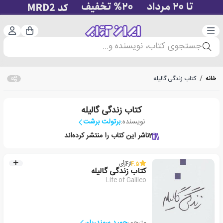
دسته‌بندی
ورود 
سبد خرید
جستجوی کتاب، نویسنده و...
خانه
/
کتاب زندگی گالیله
کتاب زندگی گالیله
نویسنده:
برتولت برشت
2
ناشر این کتاب را منتشر کرده‌اند
4.5
از
4
رأی
کتاب زندگی گالیله
Life of Galileo
مترجم:
حمید سمندریان