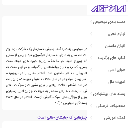
درباره پتر اشتام
دسته بندی موضوعی
لوازم تحریر
انواع داستان
پیتر اشتام در سال ۱۹۶۳ در سوئیس به دنیا آمد. پدرش حسابدار یک شرکت بود. پتر
پس از پایان دبیرستان مدت سه سال به عنوان حسابدار کارآموزی کرد و پس از مدتی
کتاب های برگزیده
تصمیم گرفت وارد دانشگاه زوریخ شود. در دانشگاه زوریخ دوره های کوتاه مدت
مختلفی چون ادبیات انگلیسی، کسب و کار و روانشناسی را گذراند و در این مدت به
جوایز ادبی
عنوان کارآموز در آسایشگاه روانی به کار مشغول شد. اشتام مدتی را در نیویورک،
پاریس، و اسکاندیناوی به سر برد و سرانجام در سال ۱۹۹۰ به عنوان نویسنده و روزنامه
ادبیات ملل
نگار مستقل در زوریخ مستقر شد. اشتام مقالات زیادی را برای نشریات و مجلّات معتبر
نوشته است. او برای نگارش نمایشنامه هایش مفتخر به دریافت جوایز ادبی بسیاری
بسته های پیشنهادی
شد. لحن سرد و پراکنده گویی از ویژگی های سبک نگارش اوست. اشتام در سال ۲۰۰۳
رسما به عضویت هیئت نویسندگان سوئیس درآمد.
محصولات فرهنگی
ویژگی های کتاب تمام چیزهایی که جایشان خالی است
کمک آموزشی