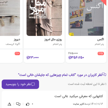
اگنس
روزی مثل امروز
دیروز
پتر اشتام
پتر اشتام
آگوتا کریستف
٪10
475،000
٪25
23،000
356،250
نظر کاربران در مورد "کتاب تمام چیزهایی که جایشان خالی است"
نظر خود را بنویسید
1
نظر تا این لحظه ثبت شده است
کتابهایی که معرفی میکنید عالی است
1400/01/16
|
توسط
کاربر سایت
0
|
|