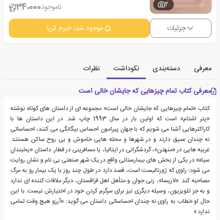
2
34،000
ناموجود
جزئیات
موجود شد، خبرم کن!
معرفی
دسته‌بندی
نکوداشت
نظرات
معرفی کتاب تمام چیزهایی که جایشان خالی است
کتاب «تمام چیزهایی که جایشان خالی است» مجموعه ای از داستان های کوتاه نوشته
«پتر اشتام» است که اولین بار در سال 1993 چاپ شد. در این داستان ها با
کاراکترهایی آشنا می شویم که با جهان پیرامون احساس بیگانگی می کنند، احساساتی
نه چندان عمیق دارند و در شهرها و محله هایی خاموش و بی روح ساکن هستند:
غریبه هایی در «منهتن»، گردشگرانی در ایتالیا، یا مسافرینی در قطار. داستان «یخبندان
سیاه» در یکی از بخش های بیمارستانی واقع در یک شهر صنعتی بی نام و نشان روایت
می شود؛ راوی که ژورنالیست است، قصد دارد در طول چند روز با یک بیمار رو به مرگ
مصاحبه کند. «لاریسا»، زنی جوان و متأهل اهل قزاقستان، دیگر ملاقات کننده ای ندارد
و به جز تلویزیون، وسیله دیگری نیز برای سرگرم کردن خود در اختیارش نیست. با این
حال او خطاب به راوی نه چندان احساساتی داستان می گوید: «آرزو هیچ وقت تمامی
ندارد.»