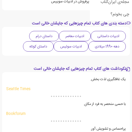
مجله‌ی ایران‌کتاب
«پتر اشتام» از نویسندگان پرفروش در ادبیات سوییس
چی بخونم؟
دسته بندی های کتاب تمام چیزهایی که جایشان خالی است
ادبیات داستانی
ادبیات معاصر
داستان درام
دهه 1990 میلادی
ادبیات سوئیس
داستان کوتاه
نکوداشت های کتاب تمام چیزهایی که جایشان خالی است
یک غافلگیری لذت بخش.
Seattle Times
با حسی منحصر به فرد از مکان.
Bookforum
پراحساس و تشویش آور.