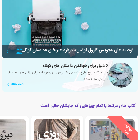
توصیه های «جویس کارول اوتس» درباره هنر خلق «داستان کوتاه»
ادامه
مقاله
6 دلیل برای خواندن داستان های کوتاه
ضرباهنگ سریع، طرح داستانیِ یک وجهی، و وجود ایجاز از ویژگی های «داستان
های کوتاه» هستند
ادامه مقاله
کتاب های مرتبط با تمام چیزهایی که جایشان خالی است
ی
ش
ن
ه
ا
د
و
ی
ژ
پ
ه