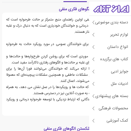
معرفی کتاب شکستن الگوهای فکری منفی
شکستن الگوهای تفکر منفی اولین راهنمای منبع متمرکز بر حالت طرحواره است که
دسته بندی موضوعی
هدف آن بیماران طرحواره درمانی و خوانندگان خودیاری است که به دنبال درک و غلبه
بر الگوهای منفی تفکر و رفتار هستند.
لوازم تحریر
نشان دهنده اولین منبع برای خوانندگان عمومی در مورد رویکرد حالت به طرحواره
انواع داستان
درمانی است
دارای انبوهی از مطالعات موردی است که برای روشن کردن طرح‌واره‌ها و حالت‌ها و
کتاب های برگزیده
نشان دادن تکنیک‌هایی برای غلبه بر حالت‌ها و الگوهای رفتاری ناکارآمد مفید است.
مجموعه‌ای از تمرین‌ها را ارائه می‌کند که خوانندگان می‌توانند فورا آن‌ها را برای
جوایز ادبی
چالش‌های دنیای واقعی و مشکلات عاطفی و همچنین مشکلات پیچیده‌ای که معمولا
با طرح‌واره‌درمانی برطرف می‌شوند، اعمال کنند.
ادبیات ملل
شامل تصاویر اصلی است که حالت ها و رویکردها را در عمل نشان می دهد، به همراه
20 ماده حالت خودیاری که به صورت آنلاین نیز در دسترس هستند.
بسته های پیشنهادی
نوشته شده توسط نویسندگانی که ارتباط نزدیکی با توسعه طرحواره درمانی و رویکرد
حالت طرحواره دارند
محصولات فرهنگی
کمک آموزشی
دسته بندی های کتاب شکستن الگوهای فکری منفی