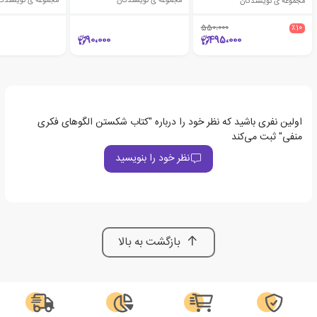
مجموعه ی نویسندگان
مجموعه ی نویسندگان
مجموعه ی نویسندگا
550،000
٪10
90،000
495،000
اولین نفری باشید که نظر خود را درباره "کتاب شکستن الگوهای فکری
منفی" ثبت می‌کند
نظر خود را بنویسید
بازگشت به بالا