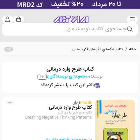
دسته‌بندی
ورود 
سبد خرید
جستجوی کتاب، نویسنده و...
خانه
/
کتاب شکستن الگوهای فکری منفی
کتاب طرح واره درمانی
نویسنده:
مجموعه ی نویسندگان
1
2
ناشر این کتاب را منتشر کرده‌اند
3.75
از
2
رأی
کتاب طرح واره درمانی
انگاره های منفی را دور کنید
Breaking Negative Thinking Patterns
مترجم:
مهدی قراچه داغی