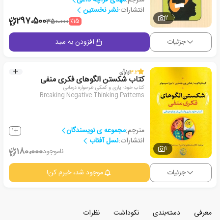
انتشارات:
نشر نخستین
2
297،500
٪15
350،000
جزئیات
افزودن به سبد
3.2
از
1
رأی
کتاب شکستن الگوهای فکری منفی
کتاب خود- یاری و کمکی طرحواره درمانی
Breaking Negative Thinking Patterns
مترجم:
مجموعه ی نویسندگان
1
انتشارات:
نسل آفتاب
1
180،000
ناموجود
جزئیات
موجود شد، خبرم کن!
معرفی
دسته‌بندی
نکوداشت
نظرات