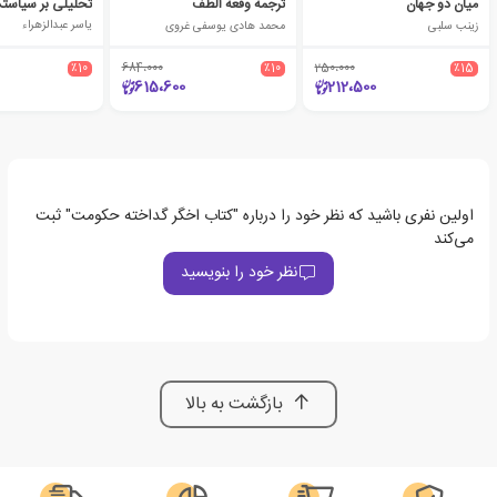
میان دو جهان
ترجمه وقعه الطف
زینب سلبی
محمد هادی یوسفی غروی
یاسر عبدالزهراء
٪10
684،000
٪10
250،000
٪15
615،600
212،500
اولین نفری باشید که نظر خود را درباره "کتاب اخگر گداخته حکومت" ثبت
می‌کند
نظر خود را بنویسید
بازگشت به بالا