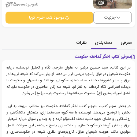
1
45،000
ناموجود
جزئیات
موجود شد، خبرم کن!
معرفی
دسته‌بندی
نظرات
معرفی کتاب اخگر گداخته حکومت
در این کتاب، سید حسین مرکبی به عنوان مترجم، نگاه و تحلیل نویسنده درباره
حکومت شیعیان در عراق را مورد بررسی قرار می‌دهد. او بیان می‌کند که شیعه قرن‌ها در
عراق و سایر کشورها مخالف سیاست‌های حکومتی بوده‌اند و به جهان و حکومت با
دیدگاه اعتراضی نگاه کرده‌اند. به نظر او، شیعه سه رکن اساطیری در حکومت دارد که
شامل امیرالمومنین (ع)، حضرت سیدالشهدا و حضرت ولیعصر(عج) می‌شود.
در بخش سوم کتاب، مترجم کتاب اخگر گداخته حکومت نیز مطالب مربوط به این
بخش را توضیح می‌دهد. نویسنده با سه گروه سیاستمداران، متفکران دانشگاهی و
روشنفکران و علمای حوزه علمیه نجف گفت‌وگو کرده و به چندین سوال درباره شیعیان
عراق و نقش آن‌ها در حکومت‌سازی و ملت‌سازی پاسخ می‌دهد. این سوالات شامل
مواردی مانند هویت شیعیان عراق، کارویژه‌های نظری شیعه در حکومت‌سازی و