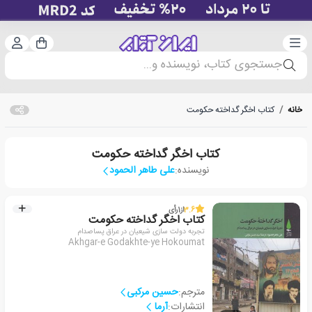
دسته‌بندی
ورود 
سبد خرید
جستجوی کتاب، نویسنده و...
خانه
/
کتاب اخگر گداخته حکومت
کتاب اخگر گداخته حکومت
نویسنده:
علی طاهر الحمود
3.6
از
1
رأی
کتاب اخگر گداخته حکومت
تجربه دولت سازی شیعیان در عراق پساصدام
Akhgar-e Godakhte-ye Hokoumat
مترجم:
حسین مرکبی
انتشارات:
آرما