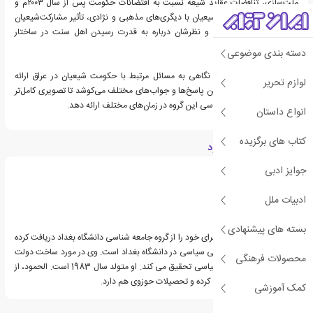
ملت‌سازی، تناقضات عقاید شیعه نسبت به اقتضائات حکومت پس از سال ۲۰۰۳م و
سقوط صدام، ارتباطات شیعیان با دیگری‌های مذهبی و نژادی، تأثیر مشارکت‌شیعیان
در حکومت‌سازی در عراق و نظرشان درباره به قدرت رسیدن اهل سنت در ساختار
سیاسی فعلی می‌باشد.
دسته بندی موضوعی
این کتاب به طور جامع، نگاهی به مسائل مرتبط با حکومت شیعیان در عراق ارائه
لوازم تحریر
می‌دهد و با تحلیل و تبیین پاسخ‌ها و جواب‌های مختلف می‌کوشد تا تصویری کامل‌تر
از وضعیت اجتماعی و سیاسی این گروه در زمان‌های مختلف ارائه دهد.
انواع داستان
کتاب های برگزیده
درباره علی طاهر الحمود
جوایز ادبی
ادبیات ملل
بسته های پیشنهادی
علی طاهر الحمود ، که دکترای خود را از گروه جامعه شناسی دانشگاه بغداد دریافت کرده
است ، استاد جامعه شناسی سیاسی در دانشگاه بغداد است. وی در مورد ساخت دولت
محصولات فرهنگی
، ملت ، هویت و اسلام سیاسی تحقیق می کند. او متولد سال 1983 است. الحمود، از
دوران کودکی در قم زندگی کرده و تحصیلات حوزوی هم دارد.
کمک آموزشی