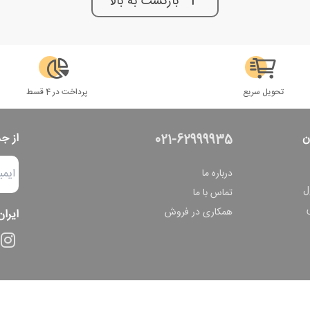
بازگشت به بالا
تحویل سریع
پرداخت در 4 قسط
ن
از ج
021-62999935
درباره ما
ل
تماس با ما
همکاری در فروش
ایران