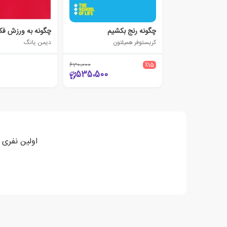
چگونه رنج بکشیم
چگونه به ورزش فکر
کریستوفر همیلتون
دیمن یانگ
630،000
٪15
535،500
اولین نفری 