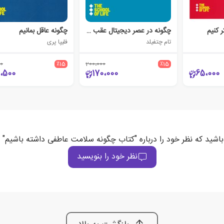
 کنیم
چگونه در عصر دیجیتال عقب نمانیم
چگونه عاقل بمانیم
تام چتفیلد
فلیپا پری
0
٪15
200،000
٪15
1،500
170،000
65،000
باشید که نظر خود را درباره "کتاب چگونه سلامت عاطفی داشته باشیم" 
نظر خود را بنویسید