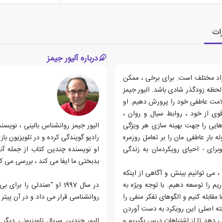
ات
درباره آلیور جیمز
د مختلف است. برای برخی ، ممکن
حظه زودگذر شادی باشد. الیور جیمز
لامت عاطفی خود را پرورش دهیم. او
 از خود ، روابط سیال و روان ،
هایی را جهت بهینه سازی هر ویژگی
الیور جیمز روانشناس بالینی ، نویسند
ه بار عاطفی مان را بر تعامل روزمره
رادیو گویندگی کرده و در تلویزیون با
وبرای - احیای رویکردمان به زندگی
او نویسنده چندین کتاب از جمله آن
بدبختی ما ایفا می کند ، بررسی می کن
 می توانیم بینش و آگاهی از اینکه
 را توسعه دهیم. با توجه ویژه به
 مقابله کنیم و الگوهای تفکر منفی را
روانشناسی قرار می داد و در آن پی
 نکته اصلی این رویکرد به دست آوردن
 دهد تا از اشتباهات درس بگیریم و
الیور چندین سریال تلویزیونی دیگر