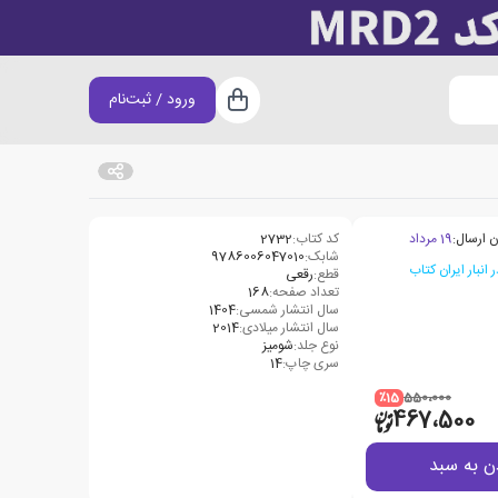
ورود / ثبت‌نام
سبد خرید
ن ارسال:
19 مرداد
کد کتاب:
2732
شابک:
9786006047010
قطع:
رقعی
تعداد صفحه:
168
سال انتشار شمسی:
1404
سال انتشار میلادی:
2014
نوع جلد:
شومیز
سری چاپ:
14
٪15
550،000
467،500
ن به سبد