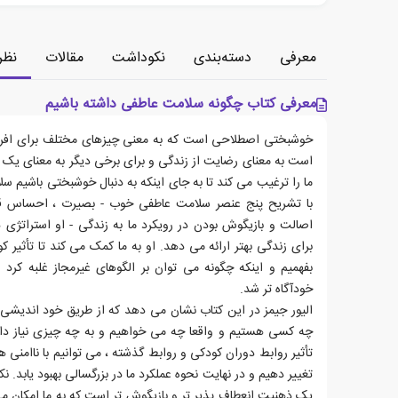
معرفی
دسته‌بندی
نکوداشت
مقالات
نظر
معرفی کتاب چگونه سلامت عاطفی داشته باشیم
خوشبختی اصطلاحی است که به معنی چیزهای مختلف برای افرا
است به معنای رضایت از زندگی و برای برخی دیگر به معنای یک ل
ما را ترغیب می کند تا به جای اینکه به دنبال خوشبختی باشیم س
با تشریح پنج عنصر سلامت عاطفی خوب - بصیرت ، احساس قوی
اصالت و بازیگوش بودن در رویکرد ما به زندگی - او استراتژی 
برای زندگی بهتر ارائه می دهد. او به ما کمک می کند تا تأثیر کول
بفهمیم و اینکه چگونه می توان بر الگوهای غیرمجاز غلبه کرد 
خودآگاه تر شد.
الیور جیمز در این کتاب نشان می دهد که از طریق خود اندیشی ،
چه کسی هستیم و واقعا چه می خواهیم و به چه چیزی نیاز داریم
تأثیر روابط دوران کودکی و روابط گذشته ، می توانیم با ناامنی ها
تغییر دهیم و در نهایت نحوه عملکرد ما در بزرگسالی بهبود یابد.
یک ذهنیت انعطاف پذیر تر و بازیگوش تر است که به ما امکان می