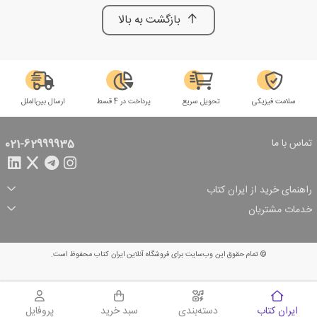
بازگشت به بالا
سلامت فیزیکی
تحویل سریع
پرداخت در 4 قسط
ارسال بین‌الملل
تماس با ما
021-62999935
راهنمای خرید از ایران کتاب
ثبت سفارش
شیوه پرداخت
خدمات مشتریان
تخفیف‌های خرید
شرایط ارسال سفارش
درباره ما
شرایط استفاده
حریم خصوصی
پیگیری سفارش
بازگرداندن سفارش
پرسش‌های متداول
© تمام حقوق این وب‌سایت برای فروشگاه آنلاین ایران کتاب محفوظ است.
سبد خرید
ایران کتاب
دسته‌بندی
سبد خرید
پروفایل