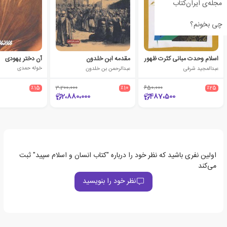
مجله‌ی ایران‌کتاب
چی بخونم؟
اسلام وحدت مبانی کثرت ظهور
مقدمه ابن خلدون
آن دختر یهودی
عبدالمجید شرفی
عبدالرحمن بن خلدون
خوله حمدی
٪15
3،200،000
٪10
650،000
٪25
2،880،000
487،500
اولین نفری باشید که نظر خود را درباره "کتاب انسان و اسلام سپید" ثبت
می‌کند
نظر خود را بنویسید