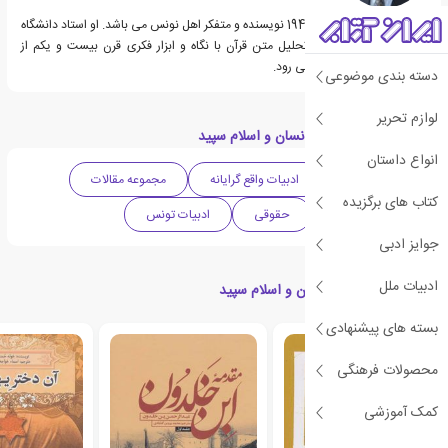
عبدالمجيد شرفي متولد 1948 نویسنده و متفکر اهل نونس می باشد. او استاد دانشگاه
تونس است و تجزیه و تحلیل متن قرآن با نگاه و ابزار فكری قرن بیست و یکم از
فعالیت های وی به شمار می رود.
دسته بندی موضوعی
لوازم تحریر
دسته بندی های کتاب انسان و اسلام سپید
انواع داستان
ادبیات آفریقا
ادبیات واقع گرایانه
مجموعه مقالات
کتاب های برگزیده
دینی و مذهبی
حقوقی
ادبیات تونس
جوایز ادبی
ادبیات ملل
کتاب های مرتبط با انسان و اسلام سپید
بسته های پیشنهادی
ی
ش
ن
ه
ا
د
و
ی
ژ
محصولات فرهنگی
پ
ه
کمک آموزشی