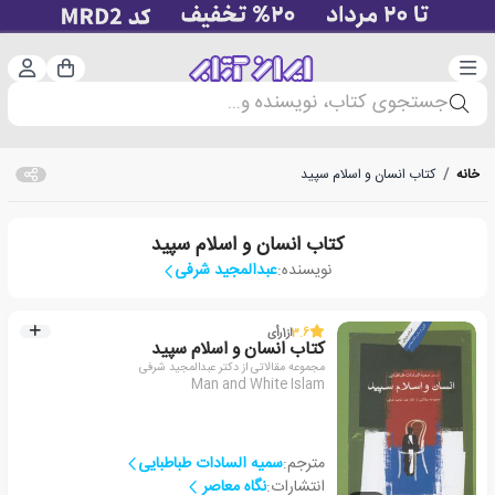
دسته‌بندی
ورود 
سبد خرید
جستجوی کتاب، نویسنده و...
خانه
/
کتاب انسان و اسلام سپید
کتاب انسان و اسلام سپید
نویسنده:
عبدالمجید شرفی
3.6
از
1
رأی
کتاب انسان و اسلام سپید
مجموعه مقالاتی از دکتر عبدالمجید شرفی
Man and White Islam
مترجم:
سمیه السادات طباطبایی
انتشارات:
نگاه معاصر