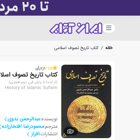
دسته‌بندی
خانه
/
کتاب تاریخ تصوف اسلامی
2.25
از
2
رأی
کتاب تاریخ تصوف اسلا
(از ابتدا تا پایان قرن دوم هجری)
History of Islamic Sufism
نویسنده:
عبدالرحمن بدوی
مترجم:
محمودرضا افتخارزاده
1
انتشارات:
افراز