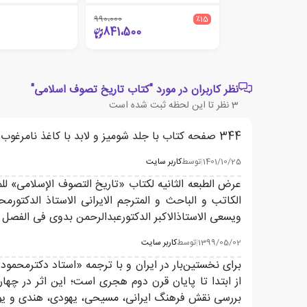
990،000
٪15
841،500
نظر کاربران در مورد "کتاب تاریخ تصوف اسلامی"
3
نظر تا این لحظه ثبت شده است
344 صفحه کتاب با جلد شومیز و لابد با کاغذ نامرغوب 280 هزار تومان ؟! چه خبره ؟
1401/10/25
|
توسط
کاربر سایت
ویسعى الاستاذالاکبر الدکتورعبدالرحمن بدوی فی الفصل ا
1399/05/02
|
توسط
کاربر سایت
برای نخستین‌بار در ایران و با ترجمه «استاد دکترمحمود
از ابتدا تا پایان قرن دوم هجری است؛ این اثر در چ
بررسی نقش فرهنگ ایرانی، مسیحی، یهودی، هندی و یونا