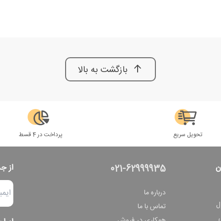
بازگشت به بالا
تحویل سریع
پرداخت در 4 قسط
ن
از ج
021-62999935
درباره ما
ل
تماس با ما
همکاری در فروش