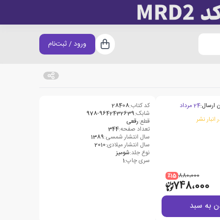
ورود / ثبت‌نام
سبد خرید
 ارسال:
24 مرداد
کد کتاب:
28408
شابک:
978-9642432639
 انبار نشر
قطع:
رقعی
تعداد صفحه:
344
سال انتشار شمسی:
1389
سال انتشار میلادی:
2010
نوع جلد:
شومیز
سری چاپ:
1
٪15
880،000
748،000
ن به سبد