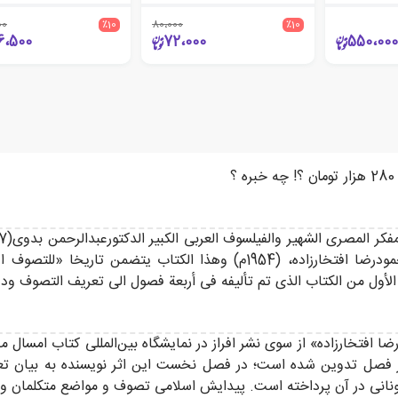
00
٪10
80،000
٪10
6،500
72،000
550،000
الکاتب و الباحث و المترجم الایرانی الاستاذ الدکتورمحمودرضا افتخارزاده، (4
لأول من الکتاب الذی تم تألیفه فی أربعة فصول الى تعریف التصوف ودور ا
رضا افتخارزاده» از سوی نشر افراز در نمایشگاه بین‌المللی کتاب امسا
هار فصل تدوین شده است؛ در فصل نخست این اثر نویسنده به بیان تعر
نی در آن پرداخته است. پیدایش اسلامی تصوف و مواضع متکلمان و فقیه