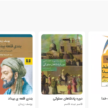
 خدا
دوره پادشاهان مملوکی
بندی قلعه ی بیداد
قاسم عبده قاسم
یوسف زیدان