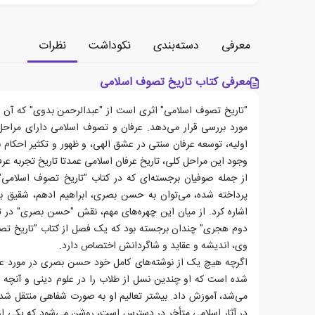
معرفی
دسته‌بندی
نکوداشت
نظرات
معرفی کتاب تاریخ تصوف اسلامی
"تاریخ تصوف اسلامی" اثری است از "عبدالرحمن بدوی" که آن را 
مورد بررسی قرار می‌دهد. عرفان و تصوف اسلامی دارای مراحل
اولیه، توسعه عرفان سنتی در عشق الهی، و ظهور و تکثیر احکام بر
وجود این مراحل کلی، تاریخ عرفان اسلامی عمدتا تاریخ تجربه عر
از جمله صوفیان برجسته‌ای که در کتاب "تاریخ تصوف اسلامی" 
پرداخته شده، می‌توان به حسن بصری، ابراهیم ادهم، شقیق 
اشاره کرد. از میان این چهره‌های مهم، نقش "حسن بصری" در تص
دوم هجری" چندان برجسته بود که یک فصل از کتاب "تاریخ ت
وی، اندیشه و عقاید و شاگردانش اختصاص دارد.
اگرچه هیچ یک از نوشته‌های کامل خود حسن بصری در مورد ع
شده است که او چندین نسل از طلاب را در علوم دینی و آنچه 
می‌شد، آموزش داد. بیشتر تعالیم او به صورت شفاهی منتقل شده
در آثار اسلامی متأخر در دسترس است، روشن می‌شود که یکی از