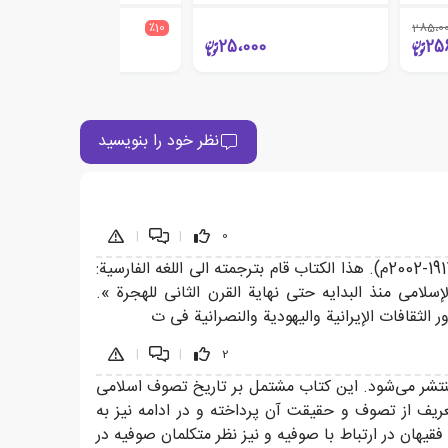
480،000
٪10
285،0
432،000
25،000
25
نظر خود را بنویسید
|
|
0
عرض الطبعه الثانیه لکتاب «تاریخ التصوف الإسلامی» للمفکر المصری الشهیر والفیلسوف العربی الکبیر الدکتورعبدالرحمن بدوی(1917-2002م). هذا الکتاب قام بترجمته الى اللغه الفارسیة:
195م) وهذا الکتاب یتضمن تاریخا «للتصوف الإسلامی منذ البدایه حتى نهایة القرن الثانی للهجرة ».
لثقافات الإیرانیة والیهودیة والنصرانیة فی ت
|
|
2
ل منتشر می‌شود. این کتاب مشتمل بر تاریخ تصوف اسلامی
یف از تصوف و حقیقت آن پرداخته و در ادامه نیز به
ان در ارتباط با صوفیه و نیز نظر متکلمان صوفیه در