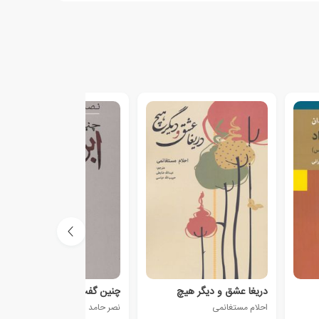
دریغا عشق و دیگر هیچ
چنین گفت ابن عربی
احلام مستغانمی
نصر حامد ابو زید