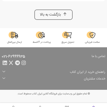
بازگشت به بالا
سلامت فیزیکی
تحویل سریع
پرداخت در 4 قسط
ارسال بین‌الملل
تماس با ما
021-62999935
راهنمای خرید از ایران کتاب
ثبت سفارش
شیوه پرداخت
خدمات مشتریان
تخفیف‌های خرید
شرایط ارسال سفارش
درباره ما
شرایط استفاده
حریم خصوصی
پیگیری سفارش
بازگرداندن سفارش
پرسش‌های متداول
© تمام حقوق این وب‌سایت برای فروشگاه آنلاین ایران کتاب محفوظ است.
سبد خرید