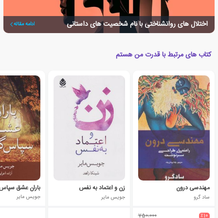
اختلال های روانشناختی با نام شخصیت های داستانی
ادامه مقاله
کتاب های مرتبط با قدرت من هستم
مهندسی درون
زن و اعتماد به نفس
باران عشق سپاس 
ساد گرو
جویس مایر
جویس مایر
750،000
٪10