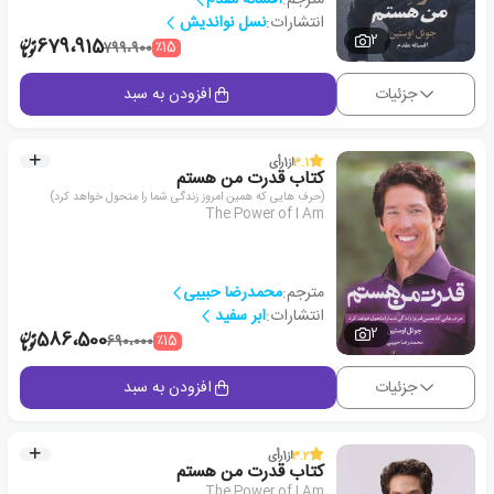
انتشارات:
نسل نواندیش
2
679،915
٪15
799،900
جزئیات
افزودن به سبد
3.1
از
1
رأی
کتاب قدرت من هستم
(حرف هایی که همین امروز زندگی شما را متحول خواهد کرد)
The Power of I Am
مترجم:
محمدرضا حبیبی
انتشارات:
ابر سفید
2
586،500
٪15
690،000
جزئیات
افزودن به سبد
3.2
از
1
رأی
کتاب قدرت من هستم
The Power of I Am