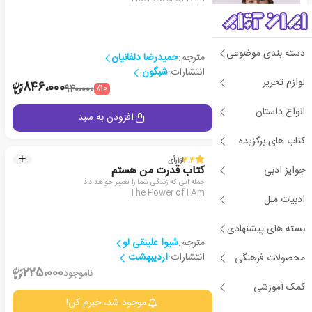
دسته بندی موضوعی
مترجم:
حمیدرضا دلفانیان
انتشارات:
شبگون
لوازم تحریر
2
846،000
٪10
940،000
انواع داستان
جزئیات
افزودن به سبد
کتاب های برگزیده
3.3
از
1
رأی
جوایز ادبی
کتاب قدرت من هستم
جمله ایی که زندگی شما را تغییر خواهد داد
The Power of I Am
ادبیات ملل
بسته های پیشنهادی
مترجم:
شیوا علینقی لو
انتشارات:
اردیبهشت
محصولات فرهنگی
1
225،000
ناموجود
کمک آموزشی
جزئیات
موجود شد، خبرم کن!