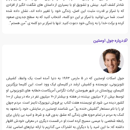
شادتر کشف کنید. بینش و تشویق او با بسیاری از داستان های شگفت انگیز از افرادی
که با تمرکز بر قدرت مثبت این اصل، زندگی خود را تغییر داده اند، نشان داده شده
است. شما می توانید با تمرکز بر این دو کلمه، انتخاب کنید که به سطح جدیدی صعود
کرده و برکت خدا را به زندگی خود دعوت کنید: تنها با تمرکز بر دو کلمه ی "من هستم".
درباره جول اوستین
جول اسکات اوستین که در ۵ مارس ۱۹۶۳ به دنیا آمده است یک واعظ، کشیش
تلویزیونی، نویسنده و کشیش ارشد در کلیسای لیک وود است. این کلیسا بزرگترین
کلیسای پروتستان در شهر هیوستن ایالت تگزاس آمریکاست.خطابه های تلویزیونی او
توسط بیش از ۷ میلیون بیننده در هفته و بیشتر از ۲۰ میلیون نفر در ماه در بیش از ۱۰۰
کشور دیده می شود.او نویسنده هفت کتاب پر فروش نیویورک تایمز است. مردم جهان
او را با نام مستعار "کشیش خنده رو" می شناسند.اوستین در سایتش، خود را متعهد به
کمک به مردم در تمام حوزه های زندگی که عشق بدون قید و شرط و امید بی پایان برای
رابطه شخصی با عیسی مسیح کرده است.او در قسمت دیگری در معرفی خودش اظهار
داشته که: ما این امید را با دیگران به اشتراک می گذاریم با ارائه نیازهای اساسی غذا،