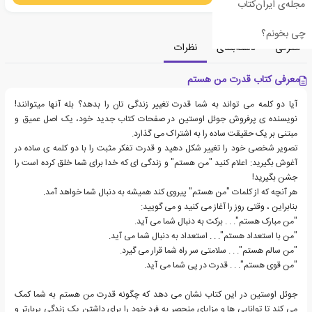
مجله‌ی ایران‌کتاب
چی بخونم؟
معرفی
دسته‌بندی
نظرات
معرفی کتاب قدرت من هستم
آیا دو کلمه می تواند به شما قدرت تغییر زندگی تان را بدهد؟ بله آنها میتوانند!
نویسنده ی پرفروش جوئل اوستین در صفحات کتاب جدید خود، یک اصل عمیق و
مبتنی بر یک حقیقت ساده را به اشتراک می گذارد.
تصویر شخصی خود را تغییر شکل دهید و قدرت تفکر مثبت را با دو کلمه ی ساده در
آغوش بگیرید: اعلام کنید "من هستم" و زندگی ای که خدا برای شما خلق کرده است را
جشن بگیرید!
هر آنچه که از کلمات "من هستم" پیروی کند همیشه به دنبال شما خواهد آمد.
بنابراین ، وقتی روز را آغاز می کنید و می گویید:
"من مبارک هستم". . . برکت به دنبال شما می آید.
"من با استعداد هستم". . . استعداد به دنبال شما می آید.
"من سالم هستم". . . سلامتی سر راه شما قرار می گیرد.
"من قوی هستم". . . قدرت در پی شما می آید.
جوئل اوستین در این کتاب نشان می دهد که چگونه قدرت من هستم به شما کمک
می کند تا توانایی ها و مزایای منحصر به فرد خود را برای داشتن یک زندگی پربارتر و