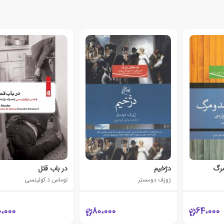
مرگ
دژخیم
در باب قتل
ژوزف دومستر
توماس د کوئینسی
0،000
80،000
64،000