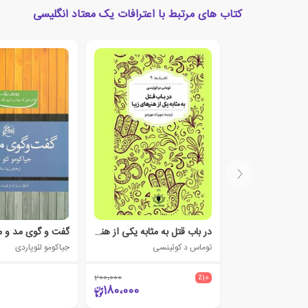
کتاب های مرتبط با اعترافات یک معتاد انگلیسی
در باب قتل به مثابه یکی از هنرهای زیبا
گفت و گوی مد و 
توماس د کوئینسی
جیاکومو لئوپاردی
200،000
٪10
180،000