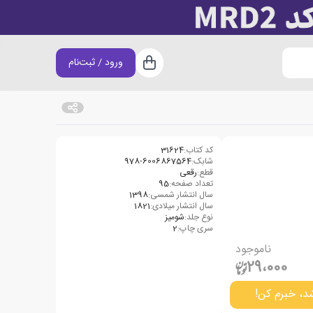
ورود / ثبت‌نام
سبد خرید
کد کتاب:
31624
شابک:
978-6006867564
قطع:
رقعی
تعداد صفحه:
95
سال انتشار شمسی:
1398
سال انتشار میلادی:
1821
نوع جلد:
شومیز
سری چاپ:
2
ناموجود
29،000
د، خبرم کن!