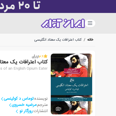
دسته‌بندی
خانه
/
کتاب اعترافات یک معتاد انگلیسی
3.9
از
1
رأی
کتاب اعترافات یک معتا
s of an English Opium Eater
نویسنده:
توماس د کوئینسی
مترجم:
مرضیه خسروی
1
انتشارات:
روزگار نو