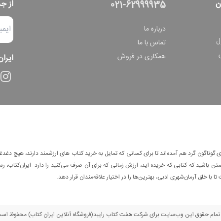
ن
از ج
021-62999935
درباره ما
ل
تماس با ما
همکاری در فروش
ایران
وناگون گرد هم آمده‌اند تا برای کسانی که تمایل به خرید کتاب های ارزشمند دارند، هیچ دغدغه
 باشید که کتابی که خریده اید، ارزش زمانی که برای آن صرف می‌کنید را دارد. ایران‌کتاب، رس
ا با خلق آرمان‌شهری ادبی، بهترین‌ها را در اختیار علاقه‌مندان قرار دهد.
مام حقوق این وب‌سایت برای شرکت هفت کتاب رایبد(فروشگاه آنلاین ایران کتاب) محفوظ اس