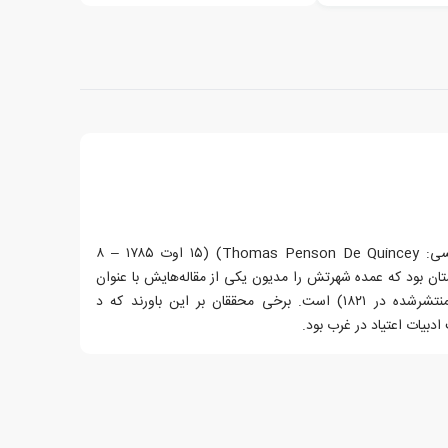
تامس پنسن د کوئینسی (به انگلیسی: Thomas Penson De Quincey) (۱۵ اوت ۱۷۸۵ – ۸
هل انگلستان بود که عمده شهرتش را مدیون یکی از مقاله‌هایش با عنوان
اعترافات یک تریاک‌خور انگلیسی (منتشرشده در ۱۸۲۱) است. برخی محققان بر این باورند که د
 ادبیات اعتیاد در غرب بود.