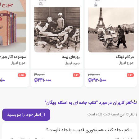
در کام نهنگ
روزهای برمه
مجموعه آثار جورج
جورج اورول
جورج اورول
جورج اورول
٪15
490،000
٪10
325،000
٪10
50
441،000
292،500
نظر کاربران در مورد "کتاب جاده ای به اسکله ویگان"
نظر خود را بنویسید
1
نظر تا این لحظه ثبت شده است
سلام ، جلد کتاب همینجوری قدیمیه یا جلد تازست؟