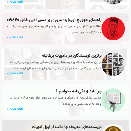
ادامه مقاله
راهنمای «جورج اورول»: مروری بر مسیر ادبی خالق «1984»
مطالعه ی آثار اولیه ی «اورول»، برای درک دو اثر برجسته ی او «مزرعه حیوانات»
و «1984» ضروری است.
ادامه مقاله
برترین نویسندگان در «ادبیات بریتانیا»
در این مطلب به تعدادی از برجسته ترین نویسندگان بریتانیایی می پردازیم که
آثارشان، جایگاهی ماندگار را در هنر ادبیات برای آن ها به ارمغان آورده است.
ادامه مقاله
چرا باید زندگی‌نامه بخوانیم ؟
خواندن زندگی‌نامه افراد موفق و حتی افراد غیر موفق برای همه ما لازم است. اما
واقعا چه فایده مهمی برای ما دارد؟
ادامه مقاله
نویسنده‌های معروف جا مانده از نوبل ادبیات