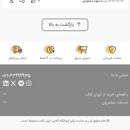
1402/07/26
|
توسط
سهند محمودی
2
|
|
بازگشت به بالا
سلامت فیزیکی
تحویل سریع
پرداخت در 4 قسط
ارسال بین‌الملل
تماس با ما
021-62999935
راهنمای خرید از ایران کتاب
ثبت سفارش
شیوه پرداخت
خدمات مشتریان
تخفیف‌های خرید
شرایط ارسال سفارش
درباره ما
شرایط استفاده
حریم خصوصی
پیگیری سفارش
بازگرداندن سفارش
پرسش‌های متداول
© تمام حقوق این وب‌سایت برای فروشگاه آنلاین ایران کتاب محفوظ است.