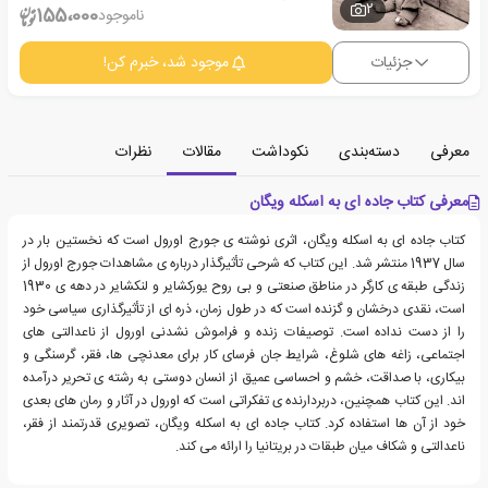
2
155،000
ناموجود
جزئیات
موجود شد، خبرم کن!
معرفی
دسته‌بندی
نکوداشت
مقالات
نظرات
معرفی کتاب جاده ای به اسکله ویگان
کتاب جاده ای به اسکله ویگان، اثری نوشته ی جورج اورول است که نخستین بار در
سال 1937 منتشر شد. این کتاب که شرحی تأثیرگذار درباره ی مشاهدات جورج اورول از
زندگی طبقه ی کارگر در مناطق صنعتی و بی روح یورکشایر و لنکشایر در دهه ی 1930
است، نقدی درخشان و گزنده است که در طول زمان، ذره ای از تأثیرگذاری سیاسی خود
را از دست نداده است. توصیفات زنده و فراموش نشدنی اورول از ناعدالتی های
اجتماعی، زاغه های شلوغ، شرایط جان فرسای کار برای معدنچی ها، فقر، گرسنگی و
بیکاری، با صداقت، خشم و احساسی عمیق از انسان دوستی به رشته ی تحریر درآمده
اند. این کتاب همچنین، دربردارنده ی تفکراتی است که اورول در آثار و رمان های بعدی
خود از آن ها استفاده کرد. کتاب جاده ای به اسکله ویگان، تصویری قدرتمند از فقر،
ناعدالتی و شکاف میان طبقات در بریتانیا را ارائه می کند.