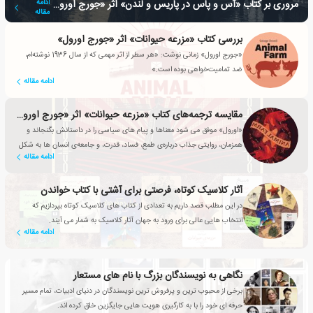
مروری بر کتاب «آس و پاس در پاریس و لندن» اثر «جورج اورول»
ادامه
مقاله
بررسی کتاب «مزرعه حیوانات» اثر «جورج اورول»
«جورج اورول» زمانی نوشت: «هر سطر از اثر مهمی که از سال 1936 نوشته‌ام،
ضد تمامیت‌خواهی بوده است.»
ادامه مقاله
مقایسه ترجمه‌های کتاب «مزرعه حیوانات» اثر «جورج اورول»
«اورول» موفق می شود معناها و پیام های سیاسی را در داستانش بگنجاند و
همزمان، روایتی جذاب درباره‌ی طمع، فساد، قدرت، و جامعه‌ی انسان ها به شکل
ادامه مقاله
کلی، را به مخاطبین ارائه کند.
آثار کلاسیک کوتاه، فرصتی برای آشتی با کتاب خواندن
در این مطلب قصد داریم به تعدادی از کتاب های کلاسیک کوتاه بپردازیم که
انتخاب هایی عالی برای ورود به جهان آثار کلاسیک به شمار می آیند.
ادامه مقاله
نگاهی به نویسندگان بزرگ با نام های مستعار
برخی از محبوب ترین و پرفروش ترین نویسندگان در دنیای ادبیات، تمام مسیر
حرفه ای خود را با به کارگیری هویت هایی جایگزین خلق کرده اند.