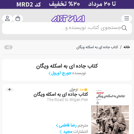
دسته‌بندی
ورود 
سبد خرید
جستجوی کتاب، نویسنده و...
خانه
/
کتاب جاده ای به اسکله ویگان
کتاب جاده ای به اسکله ویگان
نویسنده:
جورج اورول
4.83
از
3
رأی
کتاب جاده ای به اسکله ویگان
The Road to Wigan Pier
مترجم:
رضا فاطمی
انتشارات:
مجید