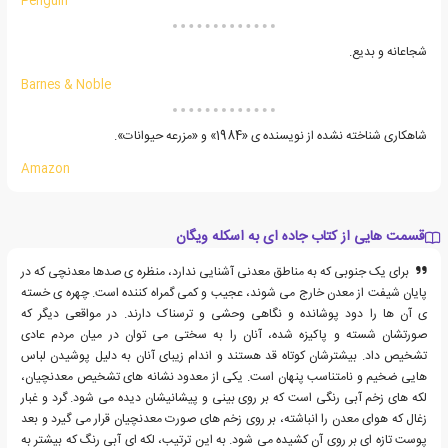
Penguin
شجاعانه و بدیع.
Barnes & Noble
شاهکاری شناخته نشده از نویسنده ی «1984» و «مزرعه حیوانات».
Amazon
قسمت هایی از کتاب جاده ای به اسکله ویگان
برای یک جنوبی که به مناطق معدنی آشنایی ندارد، منظره ی صدها معدنچی که در
پایان شیفت از معدن خارج می شوند، عجیب و کمی گمراه کننده است. چهره ی خسته
ی آن ها را دود پوشانده و نگاهی وحشی و ترسناک دارند. در مواقعی دیگر که
صورتشان شسته و پاکیزه شده، آنان را به سختی می توان در میان مردم عادی
تشخیص داد. بیشترشان کوتاه قد هستند و اندام زیبای آنان به دلیل پوشیدن لباس
هایی ضخیم و نامتناسب پنهان است. یکی از معدود نشانه های تشخیص معدنچیان،
لکه های زخم آبی رنگی است که بر روی بینی و پیشانیشان دیده می شود. گرد و غبار
زغال که هوای معدن را انباشته، بر روی زخم های صورت معدنچیان قرار می گیرد و بعد
پوست تازه ای بر روی آن کشیده می شود. به این ترتیب، لکه ای آبی رنگ که بیشتر به