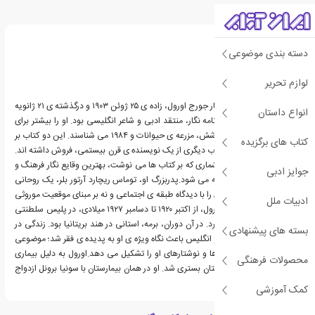
درباره جورج اورول
دسته بندی موضوعی
لوازم تحریر
اریک آرتور بلر با نام مستعار جورج اورول، زاده ی ۲۵ ژوئن ۱۹۰۳ و درگذشته ی ۲۱ ژانویه
انواع داستان
۱۹۵۰، داستان نویس، روزنامه نگار، منتقد ادبی و شاعر انگلیسی بود. او را بیشتر برای
دو رمان سرشناس و پرفروشش، مزرعه ی حیوانات و ۱۹۸۴ می شناسند. این دو کتاب بر
کتاب های برگزیده
روی هم بیش از هر دو کتاب دیگری از یک نویسنده ی قرن بیستمی، فروش داشته اند.
او همچنین با نقدهای پرشماری که بر کتاب ها می نوشت، بهترین وقایع نگار فرهنگ و
جوایز ادبی
ادب انگلیسی قرن شناخته می شود.پدربزرگ او، توماس ریچارد آرتور بلر، یک روحانی
بود. خود وی، خانواده اش را با دیدگاه طبقه ی اجتماعی و نه بر مبنای موقعیت موروثی
ادبیات ملل
توصیف می کند.جورج اورول، از اکتبر ۱۹۲۰ تا دسامبر ۱۹۲۷ میلادی، در پلیس سلطنتی
هند در برمه خدمت می کرد. در آن دوران، برمه، استانی در هند بریتانیا بود. زندگی در
بسته های پیشنهادی
محیطی طبقاتی در هند و انگلیس باعث نگاه ویژه ی او به پدیده ی فقر شد؛ موضوعی
که مهم ترین عنصر رمان ها و نوشتارهای او را تشکیل می دهد.اورول به دلیل بیماری
محصولات فرهنگی
مزمن ریوی اش در بیمارستان بستری شد. او در همان بیمارستان با سونیا برونل ازدواج
کرد.
کمک آموزشی