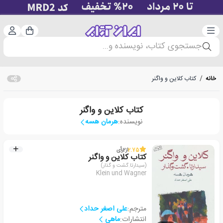
دسته‌بندی
ورود 
سبد خرید
جستجوی کتاب، نویسنده و...
خانه
/
کتاب کلاین و واگنر
کتاب کلاین و واگنر
نویسنده:
هرمان هسه
2.75
از
2
رأی
کتاب کلاین و واگنر
(سیدارتا.گشت و گذار)
Klein und Wagner
مترجم:
علی اصغر حداد
انتشارات:
ماهی