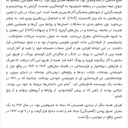
مبلغ مذهبی در هندوستان بود، به فلسفه هندی روی آورد. از دهه سوم قرن بیستم، به
عنوان تبعه سوئیس در منطقه «تیچینو» به گوشه‌گیری نشست. گرایش به رومانتیسم و
طبیعت‌گرایی از نمودهای چشم‌گیر آثار قدیمی‌تر هسه است. این سبک در یکی از اولین
رمان‌هایش به نام پیتر کامنسیند (۱۹۰۴)، که با استقبال بی‌نظیری روبرو شد، به چشم
می‌خورد. وی به‌طور جدی به مشکلات انسان‌ها و روابط بین آن‌ها و همچنین نقش
هنرمند در جامعه، پرداخته و در رمان‌های گرترود (۱۹۱۰) و رُسهالده (۱۹۱۴) این معضل را
به شیوه هنرمندانه‌ای مطرح می‌نماید. هسه به عنوان نماینده جریانات صلح‌طلب -
پاسیفیسم، از طرفدارانی مانند تئودور هویس برخوردار بود و در جمع دوستانش قرار
داشتند. در این ارتباط افرادی هم از آلمان حملات خصمانه خود را علیه او آغاز کردند.
هسه پس از آشنایی با یوزف ب. لانگ، از شاگردان کارل گوستاو یونگ، از طریق این
مشاور با آثار زیگموند فروید و یونگ آشنا شد. هسه از طریق این آثار دریافت که هریک
از فرارهای دیوانه‌وار و فزاینده‌اش در فاصله سال‌های ۱۹۰۴ تا ۱۹۱۴ در واقع فرار از
خویشتن بوده‌اند، بازتاب دردها و رنج‌های درونی‌اش بوده‌اند در دنیای بیرون، و
نوشته‌هایش نیز قرینه‌سازی ای از خویشتن خودش بوده‌اند، چنانچه که در ۱۹۲۱ در
مقدمه یک نویسنده خاطرنشان کرد: "تمام این داستان‌ها مربوط به خود من بودند،
بازتابی بودند از راهی که در پیش گرفته‌بودم، از رؤیاها و آرزوهای پنهانم و از رنج
تلخم."
هرمان هسه متأثر از بیماری همسرش که مبتلا به شیزوفرنی بود، در سال ۱۹۱۶ به یک
بحران عمیق روحی (افسردگی) مبتلا شد و تحت مداوا قرار گرفت و در ۹ اوت ۱۹۶۲ در
تسین واقع در سوئیس درگذشت.