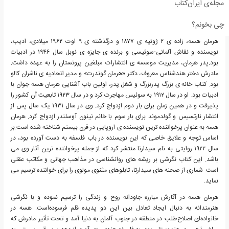
مجله‌ی ایران‌کتاب
چی بخونم؟
هرمان هسه، زاده ی ۲ ژوئیه ی ۱۸۷۷ و درگذشته ی ۹ اوت ۱۹۶۲ میلادی، ادیب،
نویسنده و نقاش آلمانی-سوئیسی و برنده ی جایزه ی نوبل سال ۱۹۴۶ در ادبیات
بود.پدر هرمان، مدیریت موسسه ی انتشارات مبلغین پروتستان را به عهده داشت.
مادرش دختر هندشناس معروف، دکتر «هرمان گوندرت» و مدیر اتحادیه ی ناشران کالو
بود. کتاب خانه ی بزرگ پدربزرگ و شغل پدر، اولین باب آشنایی هرمان هسه جوان با
ادبیات بود. او در سال ۱۹۱۲ به سوئیس مهاجرت کرد و در سال ۱۹۲۳ تابعیت آن کشور را
پذیرفت و در همین زمان برای بار دوم ازدواج کرد. وی در سال ۱۹۳۱ یک سال پس از
انتشار نارتسیس و گولدموند برای بار سوم با خانم نینون آوسلندر ازدواج کرد. هرمان
هسه به عنوان پرخواننده ترین نویسنده ی اروپایی در قرن بیستم شناخته شده است.بر
اساس توجه و علایق خاصی که این نویسنده در باب فلسفه به دست آورده بود، در
سال ۱۹۲۲ روایتی به نام سیدارتا منتشر کرد که از جمله پرخواننده ترین آثار وی می
باشد. این کتاب نگرشی بر ریشه های روانشناسی در مذاهب جهانی و مکاتب عقلی
است. شماری از صحنه های سیدارتا، تابلوهای مثنوی مولوی را برای خواننده ترسیم می
نماید.
هرمان هسه در آثارش مبارزه جاودانه روح و زندگی را ترسیم نموده و با نگرشی
هنرمندانه به دنبال ایجاد تعادل بین این دو پدیده قلم فرسوده‌است. هسه در
خانواده‌ای اصلاح‌طلب در منطقه در جنوب آلمان به دنیا آمد و تحت تأثیر مادرش که