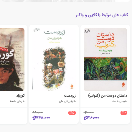
کتاب های مرتبط با کلاین و واگنر
داستان دوست من (کنولپ)
زیردست
گورزاد
هرمان هسه
هاینریش مان
هرمان هسه
880،000
٪15
240،000
٪10
748،000
216،000