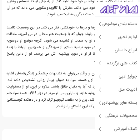
علیرغم پرواز، کلاین نمی تواند بر درد خود غلبه کند: او به جای اینکه احساس رهایی
کند، خود را قربانی افکار خود می داند، مغزش را کالویدوسکوپی می داند که در آن
تصاویر در حال تغییر توسط دست دیگری هدایت می شوند.
دسته بندی موضوعی
در طول داستان، کلاین بارها و بارها به خودکشی فکر می کند. در این وضعیت ناامید
کننده، او با ترسینا، یک زن بلوند جوان که با جمعیت هنر محلی در می آمیزد، ملاقات
لوازم تحریر
می کند. او به طور فزاینده ای به سمت او کشیده می شود، اگرچه موضع او دوسویه
است. برای کلاین، چیزی در مورد ترسینا نمادی از سرزندگی و همچنین ارتباط با زنانه
انواع داستان
ابدی بود. اما وقتی ترسینا از او در مورد پیشینه اش می پرسد، او از دادن پاسخ
مستقیم خودداری می کند.
کتاب های برگزیده
از بارزترین ویژگی‌های کلاین و واگنر می‌توان به تشابهات چشمگیر زندگی‌نامه‌ای اشاره
جوایز ادبی
کرد. در سال 1919، همسر اول هسه، میا، به عنوان بیمار روانی تشخیص داده شد.
نویسنده هنوز مطمئن نبود که آیا به دنبال طلاق باشد. علاوه بر این، او از مسئولیت
ادبیات ملل
بزرگ کردن سه پسرشان، برونو، هاینر و مارتین می ترسید. در بهار 1919، هسه سرانجام
تسلیم اصرار خود برای فرار شد، برن را به مقصد تیچینو ترک کرد و در دهکده کوهستانی
بسته های پیشنهادی
مونتانیولا ساکن شد، جایی که این داستان را نوشت.
محصولات فرهنگی
درباره هرمان هسه
کمک آموزشی