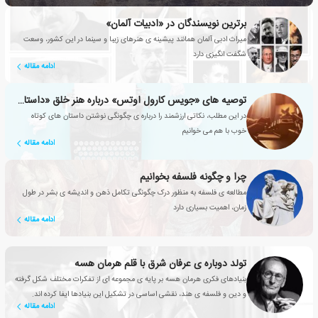
برترین نویسندگان در «ادبیات آلمان»
میراث ادبی آلمان همانند پیشینه ی هنرهای زیبا و سینما در این کشور، وسعت
شگفت انگیزی دارد
ادامه مقاله
توصیه های «جویس کارول اوتس» درباره هنر خلق «داستان کوتاه»
در این مطلب، نکاتی ارزشمند را درباره ی چگونگی نوشتن داستان های کوتاه
خوب با هم می خوانیم
ادامه مقاله
چرا و چگونه فلسفه بخوانیم
مطالعه ی فلسفه به منظور درک چگونگی تکامل ذهن و اندیشه ی بشر در طول
زمان، اهمیت بسیاری دارد
ادامه مقاله
تولد دوباره ی عرفان شرق با قلم هرمان هسه
بنیادهای فکری هرمان هسه بر پایه ی مجموعه ای از تفکرات مختلف شکل گرفته
و دین و فلسفه ی هند، نقشی اساسی در تشکیل این بنیادها ایفا کرده اند.
ادامه مقاله