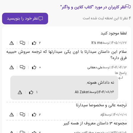
نظر کاربران در مورد "کتاب کلاین و واگنر"
نظر خود را بنویسید
4
نظر تا این لحظه ثبت شده است
لطفا موجود کنید
1405/01/27
|
توسط
It’s me
2
|
|
سلام این داستان سیدارتا با اون یکی سیدارتها که ترجمه سروش حبیبیه
فرق داره؟
1404/04/13
|
توسط
علی دهقانی
0
|
|
پاسخ ها
نه داداش همونه.
1404/08/26
|
توسط
Ali Zakeri
1
|
ترجمه عالی و مخصوصا سیدارتا
1401/01/01
|
توسط
آراد
2
|
|
مجموعه 3 داستان معروف از هسه کبیر
1399/07/08
|
توسط
محمد جواد آزادی مقدم
2
|
|