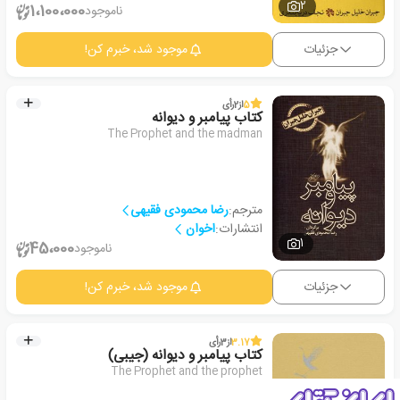
2
1،100،000
ناموجود
جزئیات
موجود شد، خبرم کن!
5
از
2
رأی
کتاب پیامبر و دیوانه
The Prophet and the madman
مترجم:
رضا محمودی فقیهی
انتشارات:
اخوان
1
45،000
ناموجود
جزئیات
موجود شد، خبرم کن!
3.17
از
3
رأی
کتاب پیامبر و دیوانه (جیبی)
The Prophet and the prophet