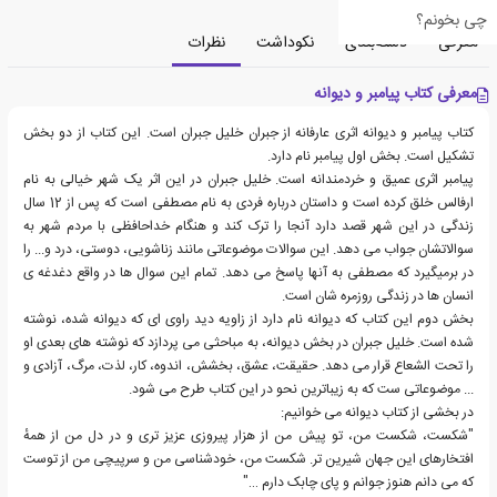
چی بخونم؟
معرفی
دسته‌بندی
نکوداشت
نظرات
معرفی کتاب پیامبر و دیوانه
کتاب پیامبر و دیوانه اثری عارفانه از جبران خلیل جبران است. این کتاب از دو بخش
تشکیل است. بخش اول پیامبر نام دارد.
پیامبر اثری عمیق و خردمندانه است. خلیل جبران در این اثر یک شهر خیالی به نام
ارفالس خلق کرده است و داستان درباره فردی به نام مصطفی است که پس از 12 سال
زندگی در این شهر قصد دارد آنجا را ترک کند و هنگام خداحافظی با مردم شهر به
سوالاتشان جواب می دهد. این سوالات موضوعاتی مانند زناشویی، دوستی، درد و... را
در برمیگیرد که مصطفی به آنها پاسخ می دهد. تمام این سوال ها در واقع دغدغه ی
انسان ها در زندگی روزمره شان است.
بخش دوم این کتاب که دیوانه نام دارد از زاویه دید راوی ای که دیوانه شده، نوشته
شده است. خلیل جبران در بخش دیوانه، به مباحثی می پردازد که نوشته های بعدی او
را تحت الشعاع قرار می دهد. حقیقت، عشق، بخشش، اندوه، کار، لذت، مرگ، آزادی و
... موضوعاتی ست که به زیباترین نحو در این کتاب طرح می شود.
در بخشی از کتاب دیوانه می خوانیم:
"شکست، شکست من، تو پیش من از هزار پیروزی عزیز تری و در دل من از همهٔ
افتخارهای این جهان شیرین تر. شکست من، خودشناسی من و سرپیچی من از توست
که می دانم هنوز جوانم و پای چابک دارم …"