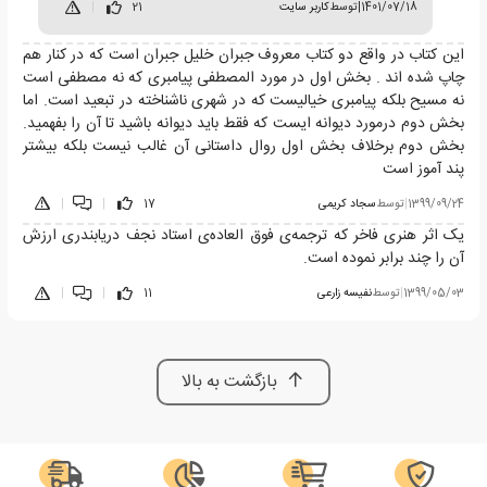
1401/07/18
|
توسط
کاربر سایت
21
|
این کتاب در واقع دو کتاب معروف جبران خلیل جبران است که در کنار هم
چاپ شده اند . بخش اول در مورد المصطفی پیامبری که نه مصطفی است
نه مسیح بلکه پیامبری خیالیست که در شهری ناشناخته در تبعید است. اما
بخش دوم درمورد دیوانه ایست که فقط باید دیوانه باشید تا آن را بفهمید.
بخش دوم برخلاف بخش اول روال داستانی آن غالب نیست بلکه بیشتر
پند آموز است
1399/09/24
|
توسط
سجاد کریمی
17
|
|
یک اثر هنری فاخر که ترجمه‌ی فوق العاده‌ی استاد نجف دریابندری ارزش
آن را چند برابر نموده است.
1399/05/03
|
توسط
نفیسه زارعی
11
|
|
بازگشت به بالا