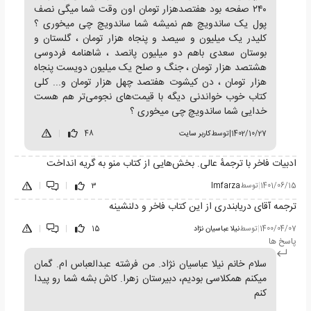
۲۴۰ صفحه بود هفتصدهزار تومان اون وقت شما میگی نصف
پول یک ساندویچ هم نمیشه شما ساندویچ چی میخوری ؟
کلیدر یک میلیون و سیصد و پنجاه هزار تومان ، گلستان و
بوستان سعدی باهم دو میلیون پانصد ، شاهنامه فردوسی
هشتصد هزار تومان ، جنگ و صلح یک میلیون دویست پنجاه
هزار تومان ، دن کیشوت هفتصد چهل هزار تومان و... کلی
کتاب خوب خواندنی دیگه با قیمت‌های نجومی‌تر هم هست
خدایی شما ساندویچ چی میخوری ؟
1402/10/27
|
توسط
کاربر سایت
48
|
ادبیات فاخر با ترجمهٔ عالی. بخش‌هایی از کتاب منو به گریه انداخت
1401/06/15
|
توسط
Imfarza
3
|
|
ترجمه آقای دریابندری از این کتاب فاخر و دلنشینه
1400/04/07
|
توسط
نیلا عباسیان نژاد
15
|
|
پاسخ ها
سلام خانم نیلا عباسیان نژاد. من فرشته عبدالعباس ام. گمان
میکنم همکلاسی بودیم، دبیرستان زهرا. کاش بشه شما رو پیدا
کنم