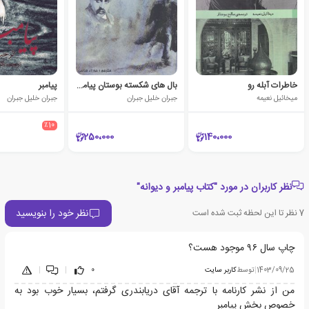
خاطرات آبله رو
بال های شکسته بوستان پیامبر معشوق
پیامبر
میخائیل نعیمه
جبران خلیل جبران
جبران خلیل جبران
٪10
250،000
140،000
نظر کاربران در مورد "کتاب پیامبر و دیوانه"
نظر خود را بنویسید
7
نظر تا این لحظه ثبت شده است
چاپ سال ۹۶ موجود هست؟
1403/09/25
|
توسط
کاربر سایت
0
|
|
من از نشر کارنامه با ترجمه آقای دریابندری گرفتم، بسیار خوب بود به
خصوص بخش پیامبر