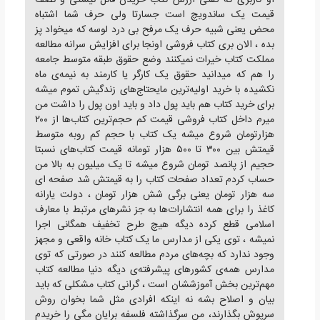
قیمت یک ساندویچ است جسارتا ولی حرف شما اشتباه
محض یعنی شبیه حرف یک مرفح بی درد لوسه که میخواد پز
بده ، الان بری کتاب فروشی اونجا برای افزایش سرانه مطالعه
مملکت کتاب خیرات نمیکنند وضع حقوق طبقه متوسط جامعه
را هم که میدانید حقوق یک کارگر یا کارمند به نیمه‌ی ماه
نکشیده با خرید اولیه‌ترین مایحتاج‌های زندگیش تموم میشه
برای خرید کتاب هم باید پول داد و باید اون پول را داشت من
میرم داخل کتاب فروشی قیمت کم حجم‌ترین کتاب‌ها از ۲۰۰
هزارتومان شروع میشه یک کتاب با حجم کم روبه متوسط
قیمتش بین ۳۰۰ تا ۵۰۰ هزار تومانه قیمت کتاب‌های نسبتا
حجیم از پانصد تومان شروع میشه تا یک میلیون به بالا من
حساب کردم تعداد صفحات کتاب را به قیمتش شد صفحه ای
سه هزار تومان یعنی برگی شش هزار تومان ، دولت یارانه
کاغذ را برای همه انتشارات‌ها به جز نشر‌های مرتبط با معارف
اسلامی قطع کرده دیگه هیچ طرح تخفیف همگانی اجرا
نمیشه ، توی یکی از مدارس ما یک کتاب خانه واقعی و مجهز
وجود ندارد که بچه‌های مردم مطالعه کنند در صورتی که توی
مدارس همه‌ی کشور‌های پیشرفته‌ی دیگه دنیا مطالعه کتاب
مهم‌ترین بخش آموزششان است ، گرانی کتاب مشکلی که باید
بیان و اصلاح بشه نه اینکه افرادی مثل شما بخوان روش
سرپوش بگذارند، من سرگذاشته فلسفه برایان مگی را خریدم