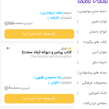
دسته بندی موضوعی
مترجم:
نجف دریابندری
انتشارات:
کارنامه
لوازم تحریر
2
550،000
ناموجود
انواع داستان
جزئیات
موجود شد، خبرم کن!
کتاب های برگزیده
5
از
1
رأی
جوایز ادبی
کتاب پیامبر و دیوانه (جلد سخت)
The Prophet and the prophet
ادبیات ملل
بسته های پیشنهادی
مترجم:
رضا محمودی فقیهی
انتشارات:
اخوان
محصولات فرهنگی
1
80،000
ناموجود
کمک آموزشی
جزئیات
موجود شد، خبرم کن!
مجله‌ی ایران‌کتاب