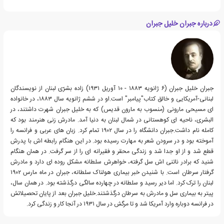
درباره جبران خلیل جبران
جبران خلیل جبران (۶ ژانویه ۱۸۸۳ - ۱۰ آوریل ۱۹۳۱) زاده بشرّی لبنان از نویسندگان
لبنانی-آمریکایی و خالق کتاب"پیامبر" است.او در ششم ژانویه سال ۱۸۸۳، در خانواده
ای مسیحی مارونی (منسوب به مارون قدیس) که به خلیل جبران شهرت داشتند، در
البشری، ناحیه ای کوهستانی در شمال لبنان به دنیا آمد. مادرش زنی هنرمند بود که
کامله نام داشت.جبران دانشگاه را در سال ۱۹۰۲ تمام کرد. زبان های عربی و فرانسه را
آموخته بود و در سرودن شعر به مهارت رسیده بود. در این هنگام رابطه اش با پدرش
قطع شد و از او جدا شد و زندگی محقر و فقیرانه ای را از سر گرفت. در همان هنگام
شنید که برادر ناتنی اش سل گرفته، خواهرش سلطانه مشکل روده ای دارد و مادرش
گرفتار سرطان است. با شنیدن خبر بیماری هولناک سلطانه، جبران در ماه مارس ۱۹۰۲
لبنان را ترک کرد. اما دیر رسید و سلطانه در چهارده سالگی درگذشته بود. در همان سال،
پیتر به بیماری سل و مادرش به سرطان درگذشتند.خلیل جبران بعد از پایان تحصیلاتش
در فرانسه دوباره وارد آمریکا شد و تا مرگش در سال ۱۹۳۱ در آنجا کار و زندگی کرد.