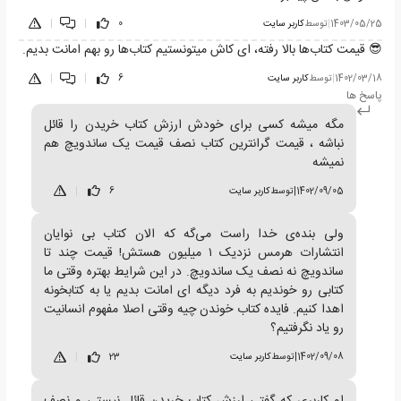
1403/05/25
|
توسط
کاربر سایت
0
|
|
😎 قیمت کتاب‌ها بالا رفته، ای کاش میتونستیم کتاب‌ها رو بهم امانت بدیم.
1402/03/18
|
توسط
کاربر سایت
6
|
|
پاسخ ها
مگه میشه کسی برای خودش ارزش کتاب خریدن را قائل
نباشه ، قیمت گرانترین کتاب نصف قیمت یک ساندویچ هم
نمیشه
1402/09/05
|
توسط
کاربر سایت
6
|
ولی بنده‌ی خدا راست می‌گه که الان کتاب بی نوایان
انتشارات هرمس نزدیک ۱ میلیون هستش! قیمت چند تا
ساندویچ نه نصف یک ساندویچ. در این شرایط بهتره وقتی ما
کتابی رو خوندیم به فرد دیگه ای امانت بدیم یا به کتابخونه
اهدا کنیم. فایده کتاب خوندن چیه وقتی اصلا مفهوم انسانیت
رو یاد نگرفتیم؟
1402/09/08
|
توسط
کاربر سایت
23
|
او کاربری که گفتی ارزش کتاب خریدن قائل نیستی و نصف