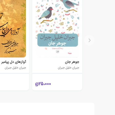
جوهر جان
آوازهای دل پیامبر
جبران خلیل جبران
جبران خلیل جبران
25،000