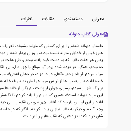
معرفی
دسته‌بندی
مقالات
نظرات
معرفی کتاب دیوانه
داستان دیوانه شدنم ر ا بر ای کسانی که مایلند بشنوند، تعر یف می
هنوز خیلی از خدایان متولد نشده بودند، ر وز ی بیدار شدم و دیدم 
یعنی هر هفت نقابی که به دست خود بافته بودم و طیّ هفت بار ز 
ده بودم، همگی دز دیده شده بود. آن موقع با چهر ه ای بی نقا
میان مر دم فر یاد ز دم: «آهای دز د، دز د، دز دهای لعنتی!» مر د
خنده افتادند و بعضی ها از تر س من، هر اسان به طر ف خانه های
بز ر گ شهر ر سیدم، پسر ی جوان از پشت بام یکی از خانه ها سر بل
این مر د دیوانه است!» همین که سر م ر ا بلند کر دم تا نگاهش
افتاد و این او لین بار بود که آفتاب چهر ه ی بی نقابم ر ا می د
وجد آمدم و دیگر به نقاب نیاز ی پیدا نکر دم. انگار که در خلسه
شان در د نکند؛ دز دهایی که نقاب هایم ر ا بر دند!»