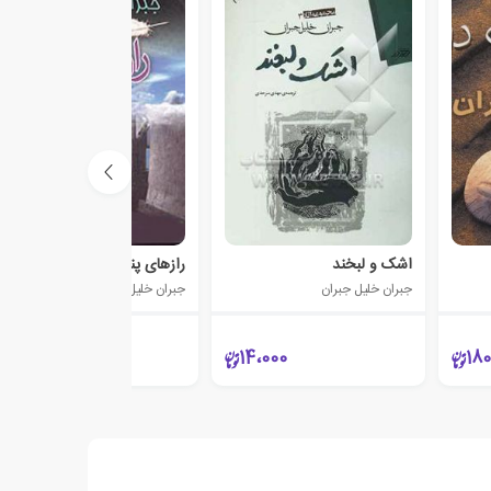
اشک و لبخند
رازهای پنهان
جبران خلیل جبران
جبران خلیل جبران
1،500
14،000
180