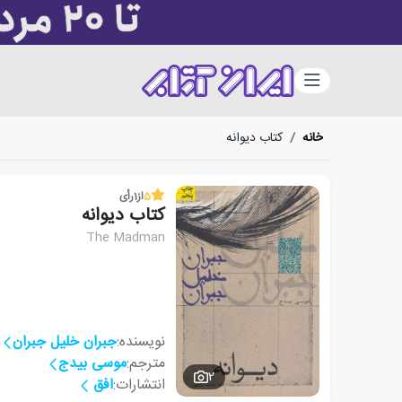
دسته‌بندی
خانه
/
کتاب دیوانه
5
از
1
رأی
کتاب دیوانه
The Madman
نویسنده:
جبران خلیل جبران
مترجم:
موسی بیدج
2
انتشارات:
افق