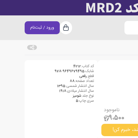
ورود / ثبت‌نام
سبد خرید
کد کتاب:
4212
شابک:
978-9649679495
قطع:
رقعی
تعداد صفحه:
88
سال انتشار شمسی:
1395
سال انتشار میلادی:
1918
نوع جلد:
شومیز
سری چاپ:
5
ناموجود
9،500
د، خبرم کن!