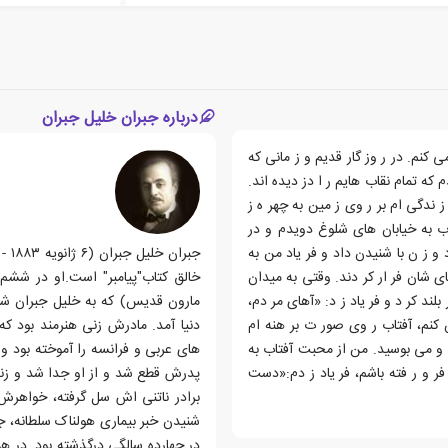
درباره جبران خلیل جبران
 کنم. در ر وز گار قدیم و ز مانی که
که تمام نقاب هایم ر ا دز دیده اند.
ندگی ام بر ر وی ز مین به چهر ه ز
ب به خیابان های شلوغ دویدم و در
 و ز ن با شنیدن داد و فر یاد من به
 شان فر ار کر دند. وقتی به میدان
ند کر د و فر یاد ز د: «آهای مر دم،
مارون قدیس) که به خلیل جبران شهر
 کنم، آفتاب ر وی صور ت بر هنه ام
ید و می بوسید. من از محبت آفتاب به
های عربی و فرانسه را آموخته بود و
 فر و ر فته باشم، فر یاد ز دم:«دست
پدرش قطع شد و از او جدا شد و زندگ
برادر ناتنی اش سل گرفته، خواهرش
در چهارده سالگی درگذشته بود. در ه