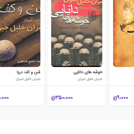
خوشه های دانایی
شن و کف دریا
جبران خلیل جبران
جبران خلیل جبران
،000
350،000
9،000