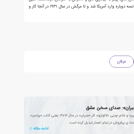
جبران بعد از پایان تحصیلاتش در فرانسه دوباره وارد آمریکا شد و تا مرگش در سال ۱۹۳۱ در آنجا کار و
عرفان
جبران»: صدای سخن عشق
پس از «ویلیام شکسپیر» و شاعر چینی «لائوتزو»، اثر «جبران» در سال 1923 یعنی کتاب «پیامبر»،
نده ی پرفروش در تمام اعصار تبدیل کرده است.
ادامه مقاله