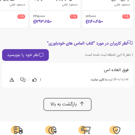
مسعود لعلی
مسعود لعلی
مسعود لعلی
٪15
345،000
٪15
189،000
٪15
293،250
160،650
نظر کاربران در مورد "کتاب الماس های خودباوری"
نظر خود را بنویسید
1
نظر تا این لحظه ثبت شده است
فوق العاده اس
1400/01/03
|
توسط
کاربر سایت
1
|
|
بازگشت به بالا