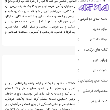
ای از شرایط و خصایص اخلاقی را تحلیل می کند که فرد را در خود زندانی کرده و مانع از
رسیدن وی به "الماس های خودباوری" می شوند. این موارد که یک به یک بررسی می
شوند عبارتند از: شکست و ناکامی، خویشتن داری و خودانضباطی ناکافی، شرم و
نقص، آسیب و گزند، نارسیسم و پرتوقعی، فرمان برداری و اطاعت، فداکاری و ایثار،
دسته بندی موضوعی
پذیرش جویی و توجه طلبی، سوء ظن و پارانویا، کمال پرستی و عیب جویی، بی
کفایتی و وابستگی، دلبستگی و بی هویتی، بدبینی و منفی گرایی، ترک شدن،
لوازم تحریر
محرومیت و کمبود عاطفی، انزوا و غریبی، بدریختی و کمرویی، ممانعت هیجانی و
تنبیه و مجازات.
انواع داستان
کتاب های برگزیده
درباره مسعود لعلی
جوایز ادبی
ادبیات ملل
بسته های پیشنهادی
مسعود لعلی زادهٔ شهریور۱۳۵۵ در مشهد و کارشناس ارشد رشتهٔ روان‌شناسی بالینی
است. وی در زمنیهٔ روان‌شناسی، مهارت‌های زندگی، رشد و به‌سازی درونی و تکنیک‌های
محصولات فرهنگی
موفقیت مطالعه و فعالیت می‌کند و دست به قلم دارد. این نویسنده بالغ بر ۵۰جلد
کتاب پُرفروش با تیراژ تقریبی ۲میلیون نسخه منتشر کرده است. به‌گفتهٔ خودش،
کمک آموزشی
بنیان‌گذار سبک کتاب‌های قصه‌درمانی و تمثیل‌درمانگری در ایران است و در آثارش بالغ
بر ۲هزار داستان و تمثیل الهام‌بخش وجود دارد. مسعود لعلی مدیریت انتشارت