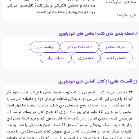
مجله‌ی ایران‌کتاب
مهارت‌های زندگی را به عهده دارد و سخنران انگیزشی و برگزارکنندهٔ کارگاه‌های آموزشی
در زمینهٔ مهارت‌های زندگی و مدیریت روحیه و موفقیت نیز هست.
چی بخونم؟
دسته بندی های کتاب الماس های خودباوری
ادبیات معاصر
دهه 2010 میلادی
روانشناسی
داستان کوتاه
خودپروری
ادبیات ایران
قسمت هایی از کتاب الماس های خودباوری
دهقانی مزرعه اش را شخم می زد که متوجه قطعه الماس با ارزشی شد. با خود فکر
کرد که با فروش این الماس می تواند زندگی شاهانه ای برای خود و خانواده اش بسازد
، اما بعد گفت درست است که وضع معیشتی من خیلی مناسب نیست اما بهتر است
الماس را در جایی نگه دارم برای روز مبادا روزی که هیچ آهی در بساط نباشد ! با
فرارسیدن شب ، دهقان الماس را در باغچه خانه اش مدفون کرد و برای اینکه محل گنج
را از یاد نبرد ، سنگ زردرنگی نیز در آن محل گذاشت . صبح همسرش را صدا زد و با
اشاره به سنگ زرد به او هشدار داد که در هیچ صورتی نباید کسی سنگ زرد را دست
بزند ، زیرا این سنگ « خوشبختی » است و تا زمانی که تکان نخورد برای خانواده