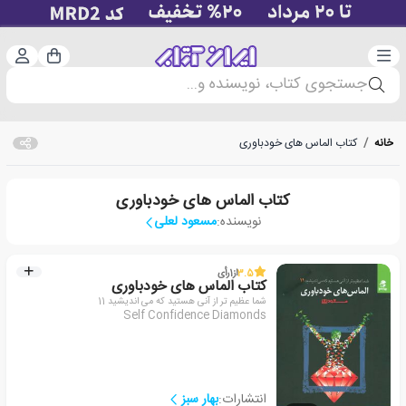
دسته‌بندی
ورود 
سبد خرید
جستجوی کتاب، نویسنده و...
خانه
/
کتاب الماس های خودباوری
کتاب الماس های خودباوری
نویسنده:
مسعود لعلی
3.5
از
1
رأی
کتاب الماس های خودباوری
شما عظیم تر از آنی هستید که می اندیشید 11
Self Confidence Diamonds
انتشارات:
بهار سبز