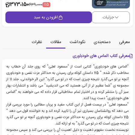
2
373،150
٪15
439،000
جزئیات
افزودن به سبد
معرفی
دسته‌بندی
نکوداشت
مقالات
نظرات
معرفی کتاب الماس های خودباوری
"الماس های خودباوری" کتابی است از "مسعود لعلی" که روی جلد آن خطاب به
مخاطب ذکر شده: " 75 داستان کوتاه برای رسیدن به حداکثر عزت نفس و خودباوری
آنچه بر تو می گذرد نتیجه چیزی است که در تو می گذرد" این اثر خواندنی، جلد 11 از
مجموعه ی "شما عظیم تر از آنی هستید که می اندیشید" می باشد و انتشارات بهار
سبز آن را منتشر کرده و در اختیار تمام مخاطبانی قرار داده که می خواهند به "الماس
های خودباوری" دست پیدا کنند.
"مسعود لعلی" در بیست فصل از این کتاب مفید و پربار، مطالبی را مورد بررسی قرار
می دهد که روانشناسان بسیاری نیز آن را تایید کرده اند و به خواننده قول می دهد "
75 داستان کوتاه برای رسیدن به حداکثر عزت نفس و خودباوری آنچه بر تو می گذرد
نتیجه چیزی است که در تو می گذرد" به او ارائه کند.
نویسنده نخست مفهوم ذهنیت و دلیل اهمیت آن را بررسی می کند و سپس مجموعه