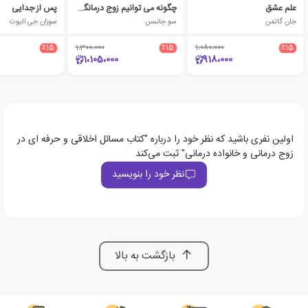
علم عشق
چگونه می توانیم زوج درمانگر هیجان مدار شویم
پس از جدایی
جان گاتمن
سو جانسن
سوزان جی الیوت
٪15
1،300،000
٪15
1،080،000
٪15
1،105،000
918،000
اولین نفری باشید که نظر خود را درباره "کتاب مسائل اخلاقی و حرفه ای در
زوج درمانی و خانواده درمانی" ثبت می‌کند
نظر خود را بنویسید
بازگشت به بالا