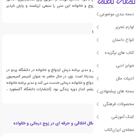
ارائه می‌دهد. درمانگران زوج و خانواده این متن را منبعی ارزشمند و پایان ناپذیر
خواهند یافت.
دسته بندی موضوعی
لوازم تحریر
درباره مگان جی مورفی
انواع داستان
کتاب های برگزیده
جوایز ادبی
مگان جی مورفی، دانشیار و مدیر برنامه درمان ازدواج و خانواده در دانشگاه پردو در
شمال غربی در هاموند، ایندیانا است. وی در حال حاضر به عنوان کمیسر کمیسیون
ادبیات ملل
اعتبار بخشی به آموزش ازدواج و خانواده درمانی خدمت می کند و مدیر برنامه خانواده
ها در سراسر زمان: یک چشم انداز دوره زندگی بود (انتشارات دانشگاه آکسفورد ،
بسته های پیشنهادی
2000).
محصولات فرهنگی
کمک آموزشی
دسته بندی های کتاب مسائل اخلاقی و حرفه ای در زوج درمانی و خانواده
مجله‌ی ایران‌کتاب
درمانی