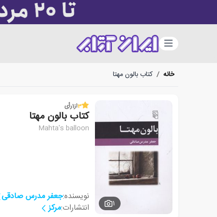
دسته‌بندی
خانه
/
کتاب بالون مهتا
3
از
1
رأی
کتاب بالون مهتا
Mahta's balloon
نویسنده:
جعفر مدرس صادقی
1
انتشارات:
مرکز