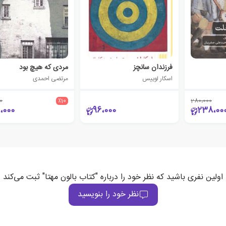
فرزندان سانچز
مردی که هیچ بود
اسکار لوییس
مرتضی احمدی
0
٪10
280،000
،000
96،000
238،00
اولین نفری باشید که نظر خود را درباره "کتاب بالون مهتا" ثبت می‌کند
نظر خود را بنویسید