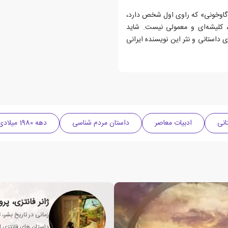
 است. بر‌خلاف «گاوخونی» که راوی اول شخص دارد،
 کلیشه‌ای و معمولی نیست. شاید
ی داستانی و نثر این نویسنده ایرانی
انی
ادبیات معاصر
داستان مردم شناسی
دهه 1980 میلادی
ژانر فانتزی، پ
زمانی در تاریخ بشر، 
داستان های فانتزی از