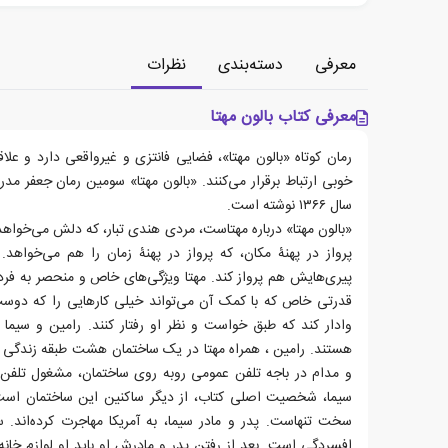
معرفی
دسته‌بندی
نظرات
معرفی کتاب بالون مهتا
رمان کوتاه «بالون مهتا»، فضایی فانتزی و غیرواقعی دارد و علاق
خوبی ارتباط برقرار می‌کنند. «بالون مهتا» سومین رمان جعفر م
سال ۱۳۶۶ نوشته است.
«بالون مهتا»‌ درباره مهتاست، مردی هندی تبار، که دلش می‌خواهد
پرواز در پهنۀ مکان، که پرواز در پهنۀ زمان را هم می‌خواهد
پیری‌هایش هم پرواز کند. مهتا ویژگی‌های خاص و منحصر به فردی
قدرتی خاص که با کمک آن می‌تواند خیلی کارهایی را که دوست
وادار کند که طبق خواست و نظر او رفتار کنند. رامین و سیم
هستند. رامین ، همراه مهتا در یک ساختمان هشت طبقه زندگی می
و مدام در باجه تلفن عمومی روبه روی ساختمان، مشغول تلفن
سیما، شخصیت اصلی کتاب، از دیگر ساکنین این ساختمان است.
سخت تنهاست. پدر و مادر سیما، به آمریکا مهاجرت کرده‌اند. 
افسردگی است. بعد از رفتن پدر و مادرش او باید او لوازم خانه 