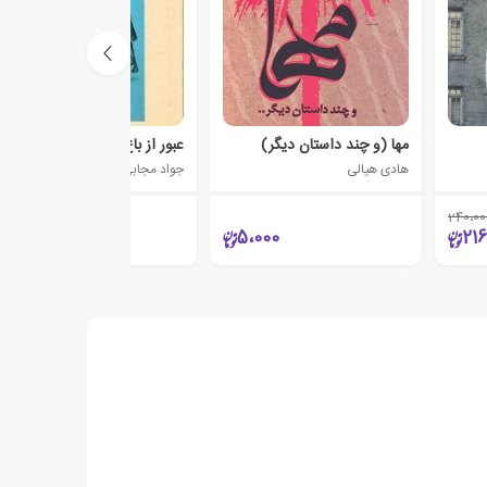
مها (و چند داستان دیگر)
عبور از باغ قرمز
هادی هیالی
جواد مجابی
240،00
95،000
5،000
216