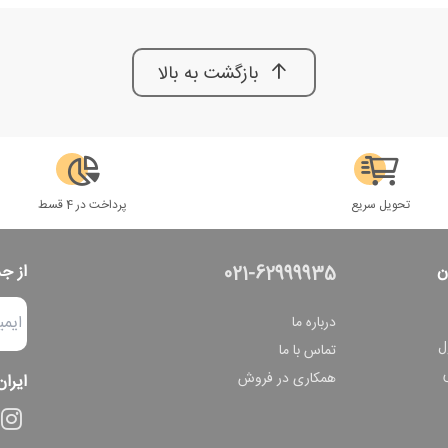
بازگشت به بالا
تحویل سریع
پرداخت در 4 قسط
ن
از ج
021-62999935
درباره ما
ل
تماس با ما
همکاری در فروش
ایران