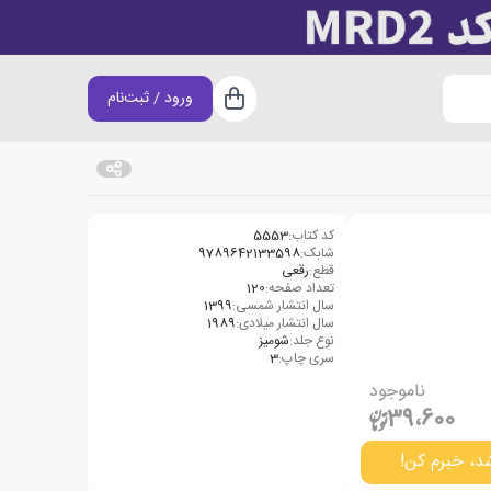
ورود / ثبت‌نام
سبد خرید
کد کتاب:
5553
شابک:
9789642133598
قطع:
رقعی
تعداد صفحه:
120
سال انتشار شمسی:
1399
سال انتشار میلادی:
1989
نوع جلد:
شومیز
سری چاپ:
3
ناموجود
39،600
د، خبرم کن!