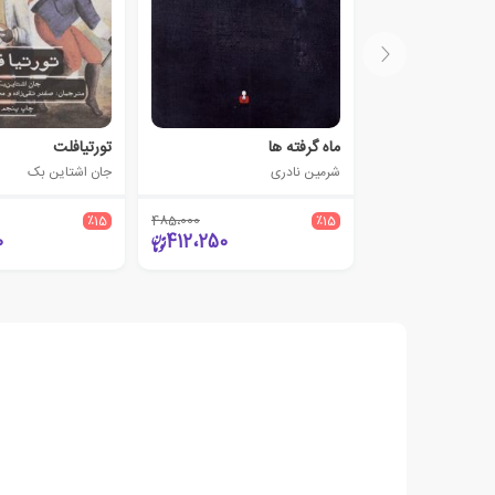
ماه گرفته ها
تورتیافلت
شرمین نادری
جان اشتاین بک
٪15
485،000
٪15
0
412،250