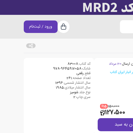
ورود / ثبت‌نام
سبد خرید
 ارسال:
20 مرداد
کد کتاب:
83008
شابک:
978-9645917058
قطع:
رقعی
تعداد صفحه:
261
سال انتشار شمسی:
1396
سال انتشار میلادی:
1985
نوع جلد:
شومیز
سری چاپ:
2
٪15
150،000
127،500
ن به سبد