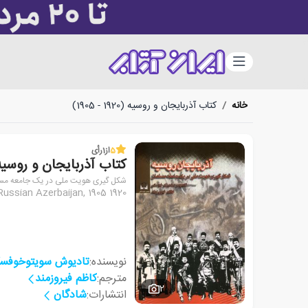
دسته‌بندی
خانه
/
کتاب آذربایجان و روسیه (1920 - 1905)
5
از
1
رأی
کتاب آذربایجان و روسیه (1920 - 05
شکل گیری هویت ملی در یک جامعه مس
Russian Azerbaijan, 1905 1920
نویسنده:
تادیوش سویتوخوفس
مترجم:
کاظم فیروزمند
2
انتشارات:
شادگان