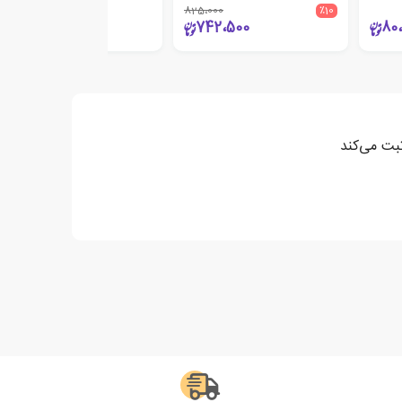
825،000
٪10
18،000
742،500
80