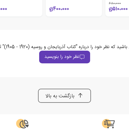
680،000
،000
400،000
510،000
د که نظر خود را درباره "کتاب آذربایجان و روسیه (1920 - 1905)" ثبت می‌کند
نظر خود را بنویسید
بازگشت به بالا