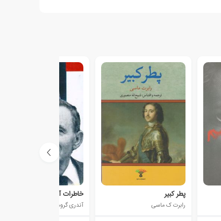
پطر کبیر
خاطرات آندری گرومیکو
رابرت ک ماسی
آندری گرومیکو