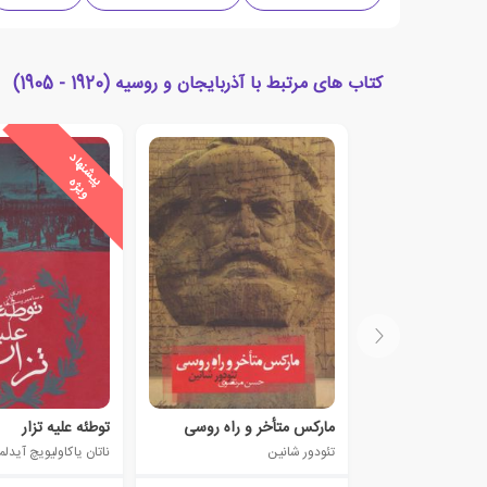
کتاب های مرتبط با آذربایجان و روسیه (1920 - 1905)
ی
ش
ن
ه
ا
د
و
ی
ژ
پ
ه
مارکس متأخر و راه روسی
توطئه علیه تزار
تئودور شانین
ناتان یاکاولیویچ آیدلم