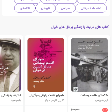
دهه 2010 میلادی
سیاسی
تاریخی
ناداستان
کتاب های مرتبط با زندگی بر بال های خیال
شکستن طلسم وحشت
ماجرای اقامت پنهانی میگل لیتین در شیلی
اعتراف به زندگی
آریل دورفمن
گابریل گارسیا مارکز
پابلو نرودا
400،000
٪10