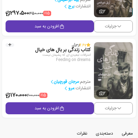
انتشارات:
برج
2
297،500
٪15
350،000
جزئیات
افزودن به سبد
4.67
از
3
رأی
کتاب زندگی بر بال های خیال
اعترافات تبعیدی ای که پشیمان نیست
Feeding on dreams
مترجم:
مرجان قورچیان
انتشارات:
مرو
2
170،000
٪15
200،000
جزئیات
افزودن به سبد
معرفی
دسته‌بندی
نظرات