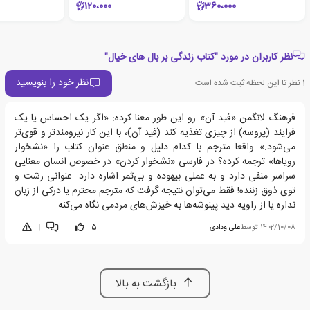
120،000
360،000
نظر کاربران در مورد "کتاب زندگی بر بال های خیال"
نظر خود را بنویسید
1
نظر تا این لحظه ثبت شده است
فرهنگ لانگمن «فید آن» رو این طور معنا کرده: «اگر یک احساس یا یک
فرایند (پروسه) از چیزی تغذیه کند (فید آن)، با این کار نیرومندتر و قوی‌تر
می‌شود.» واقعا مترجم با کدام دلیل و منطق عنوان کتاب را «نشخوار
رویاها» ترجمه کرده؟ در فارسی «نشخوار کردن» در خصوص انسان معنایی
سراسر منفی دارد و به عملی بیهوده و بی‌ثمر اشاره دارد. عنوانی زشت و
توی ذوق زننده! فقط می‌توان نتیجه گرفت که مترجم محترم یا درکی از زبان
نداره یا از زاویه دید پینوشه‌ها به خیزش‌های مردمی نگاه می‌کنه.
1402/10/08
|
توسط
علی ودادی
5
|
|
بازگشت به بالا