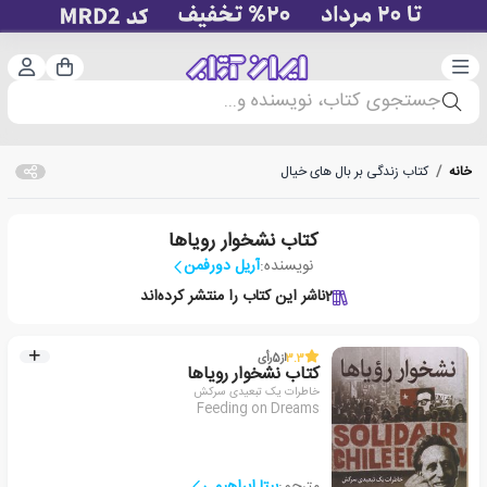
دسته‌بندی
ورود 
سبد خرید
جستجوی کتاب، نویسنده و...
خانه
/
کتاب زندگی بر بال های خیال
کتاب نشخوار رویاها
نویسنده:
آریل دورفمن
2
ناشر این کتاب را منتشر کرده‌اند
3.3
از
5
رأی
کتاب نشخوار رویاها
خاطرات یک تبعیدی سرکش
Feeding on Dreams
مترجم:
بیتا ابراهیمی