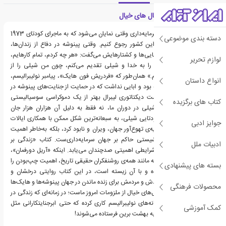
معرفی کتاب زندگی بر بال های خیال
هم‌دستی دین‌خویی و سرمایه‌داری وقتی نمایان می‌شود که به ماجرای کودتای 1973
دسته بندی موضوعی
ارتش شیلی علیه مردم این کشور رجوع کنیم. وقتی پینوشه در دفاع از زندان‌ها،
تبعیدها، شکنجه‌ها، آدم‌ربایی‌ها و کشتارهایش می‌گفت: «هر چه کردم، تمام کارهایم،
لوازم تحریر
تمام مشکلاتی که داشتم را به خدا و شیلی تقدیم می‌کنم، چون من شیلی را از
کمونیست شدن باز داشتم.» همان‌طور که «فردریش فون هایک»، پیامبر نولیبرالیسم،
انواع داستان
در سنگر آزادی‌اش نشسته بود و ابایی نداشت که در حمایت از جنایت‌های پینوشه در
شیلی بگوید: «یک حکومت دیکتاتوری لیبرال بهتر از یک دموکراسی سوسیالیستی
کتاب های برگزیده
است.» اهمیت ماجرای شیلی در دوران ما، نه فقط به دلیل آن هزاران هزار جان
عزیزی‌ست که حکومت کودتایی شیلی، به سبعانه‌ترین شکل ممکن با همکاری ایالات
جوایز ادبی
متحده‌ی آمریکا، این سویه‌ی تهوع‌آور جهان، ویران و نابود کرد، بلکه به‌خاطر اهمیت
دانایی و فهم ایده‌ی فاشیستی حاکم بر جهان سرمایه‌داری‌ست. کتاب «زندگی بر
ادبیات ملل
بال‌های خیال» در چنین شرایطی اهمیتی صدچندان می‌یابد. اینکه «آریل دورفمان»،
نویسنده‌ای که به‌درستی به مانند همه‌ی روشنفکران حقیقی تاریخ، اهمیت چپ‌بودن را
بسته های پیشنهادی
برای انسان‌بودن فهم کرده و با آن زیسته است، در این کتاب روایتی درخشان و
سهمگین از تلاش‌های خودش و مردمش برای زنده ماندن در جهان پینوشه‌ها و هایک‌ها
محصولات فرهنگی
ارائه می‌دهد. زندگی بر بال‌های خیال از ملزومات امروز ماست؛ در زمانه‌ای که زندگی در
جهالت توسعه‌یافته‌ی رسانه‌های نولیبرالیسم کاری کرده که حتی ابرجنایتکارانی مثل
کمک آموزشی
پینوشه هم تطهیر شده و به بهشت برین فرستاده می‌شوند!