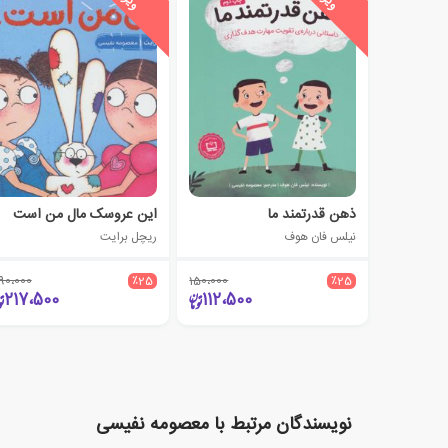
پ
ه
پ
ه
ذهن قدرتمند ما
این عروسک مال من است
نیلس فان هوف
ریچل برایت
90،000
٪25
150،000
٪25
217،500
112،500
نویسندگان مرتبط با معصومه نفیسی