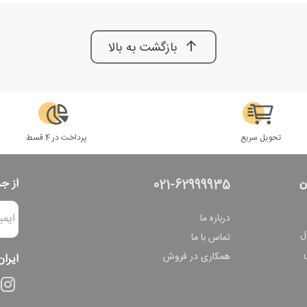
بازگشت به بالا
تحویل سریع
پرداخت در 4 قسط
ن
از ج
021-62999935
درباره ما
ل
تماس با ما
همکاری در فروش
ایران