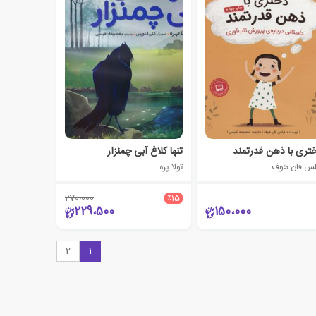
تری با ذهن قدرتمند
تنها کلاغ آبی چمنزار
لس فان هوف
تولا پره
270،000
٪15
229،500
150،000
2
1