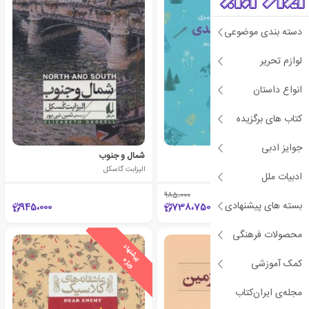
دسته بندی موضوعی
لوازم تحریر
انواع داستان
کتاب های برگزیده
جوایز ادبی
هایدی
شمال و جنوب
یوهانا اشپیری
الیزابت گاسکل
ادبیات ملل
985،000
٪25
بسته های پیشنهادی
945،000
738،750
محصولات فرهنگی
ی
ش
ن
ه
ا
د
و
ی
ژ
پ
ه
کمک آموزشی
مجله‌ی ایران‌کتاب