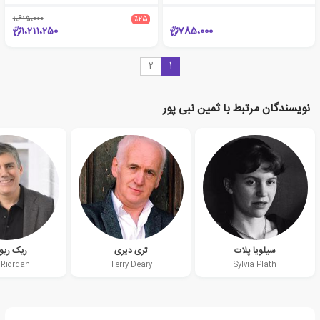
1،615،000
٪25
1،211،250
785،000
2
1
نویسندگان مرتبط با ثمین نبی پور
سیلویا پلات
تری دیری
ریک ریو
 Riordan
Terry Deary
Sylvia Plath