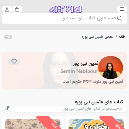
دسته‌بندی
ورود 
سبد خرید
جستجوی کتاب، نویسنده و...
خانه
/
معرفی «ثمین نبی پور»
ثمین نبی پور
Samin Nabipour
ثمین نبی پور متولد 1364 مترجم است.
کتاب های «ثمین نبی پور»
ی
ش
ن
ه
ا
د
و
ی
ژ
ی
ش
ن
ه
ا
د
و
ی
ژ