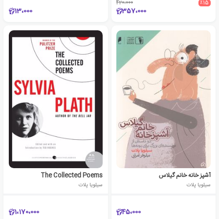
420،000
٪15
13،000
357،000
آشپز خانه خانم گیلاس
The Collected Poems
سیلویا پلات
سیلویا پلات
1،170،000
45،000