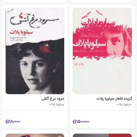
گزیده اشعار سیلویا پلات
سرود مرغ آتش
سیلویا پلات
سیلویا پلات
18،000
150،000