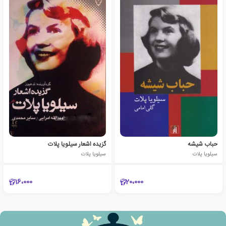
حباب شیشه
گزیده اشعار سیلویا پلات
سیلویا پلات
سیلویا پلات
16،000
20،000