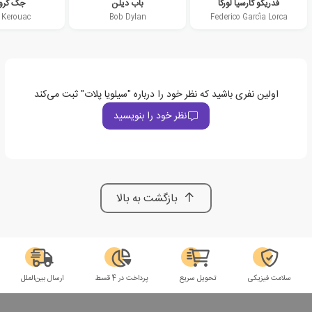
فدریکو گارسیا لورکا
باب دیلن
جک کرو
 Kerouac
Bob Dylan
Federico García Lorca
اولین نفری باشید که نظر خود را درباره "سیلویا پلات" ثبت می‌کند
نظر خود را بنویسید
بازگشت به بالا
سلامت فیزیکی
تحویل سریع
پرداخت در 4 قسط
ارسال بین‌الملل