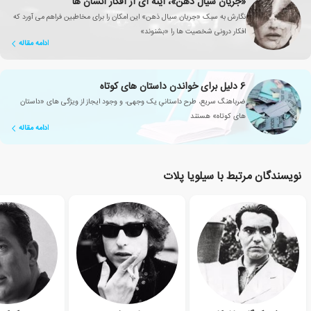
«جریان سیال ذهن»، آینه ای از افکار انسان ها
نگارش به سبک «جریان سیال ذهن» این امکان را برای مخاطبین فراهم می آورد که
افکار درونی شخصیت ها را «بشنوند»
ادامه مقاله
6 دلیل برای خواندن داستان های کوتاه
ضرباهنگ سریع، طرح داستانیِ یک وجهی، و وجود ایجاز از ویژگی های «داستان
های کوتاه» هستند
ادامه مقاله
نویسندگان مرتبط با سیلویا پلات