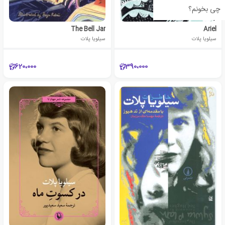
چی بخونم؟
The Bell Jar
Ariel
سیلویا پلات
سیلویا پلات
620،000
390،000