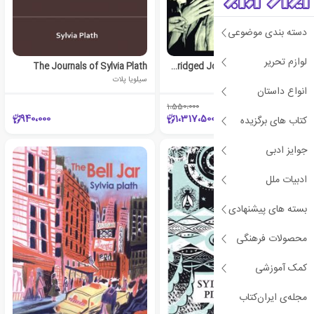
دسته بندی موضوعی
لوازم تحریر
The Journals of Sylvia Plath
The Unabridged Journals of Sylvia Plath
سیلویا پلات
سیلویا پلات
انواع داستان
1،550،000
٪15
940،000
1،317،500
کتاب های برگزیده
جوایز ادبی
ادبیات ملل
بسته های پیشنهادی
محصولات فرهنگی
کمک آموزشی
مجله‌ی ایران‌کتاب