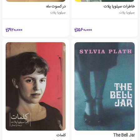
خاطرات سیلویا پلات
در کسوت ماه
سیلویا پلات
سیلویا پلات
920،000
560،000
The Bell Jar
کلمات