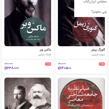
مجله‌ی ایران‌کتاب
چی بخونم؟
گئورگ زیمل
ماکس وبر
دیوید فریزبی
فرانک پارکین
280،000
٪15
190،000
٪15
238،000
161،500