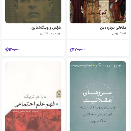
مقالاتی درباره دین
مارکس و ویتگنشتاین
گئورگ زیمل
دیوید روبینشتاین
120،000
170،000