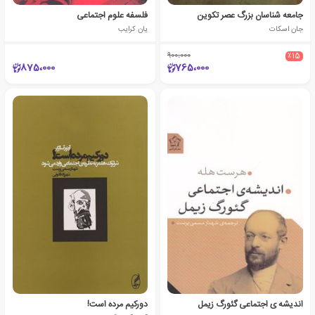
جامعه شناسان بزرگ عصر تکوین
فلسفه علوم اجتماعی
جان اسکات
یان کرایب
900،000
٪15
875،000
765،000
اندیشه ی اجتماعی گئورگ زیمل
دورکیم مرده است!