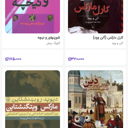
کارل مارکس (آلن وود)
شوپنهاور و نیچه
آلن و.وود
گئورگ زیمل
175،000
320،000