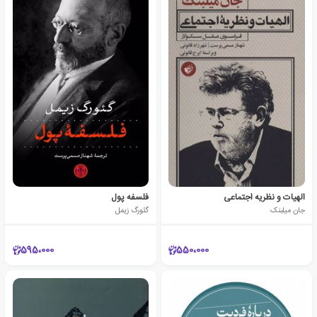
الهیات و نظریه اجتماعی
فلسفه پول
جان میلبنک
گئورگ زیمل
595،000
550،000