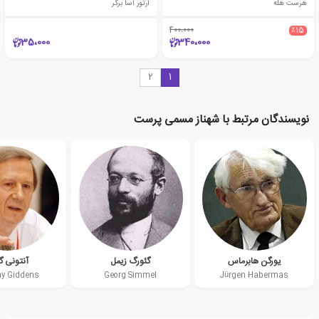
هرست هله
آرتور آسا برگر
400،000
٪15
35،000
340،000
2
1
نویسندگان مرتبط با شهناز مسمی پرست
یورگن هابرماس
گئورگ زیمل
آنتونی گ
y Giddens
Georg Simmel
Jürgen Habermas