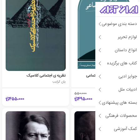
دسته بندی موضوعی
لوازم تحریر
انواع داستان
کتاب های برگزیده
درباره فردیت و فرم های اجتماعی
نظریه ی اجتماعی کلاسیک
جوایز ادبی
گئورگ زیمل
یان کرایب
ادبیات ملل
550،000
٪10
455،000
495،000
بسته های پیشنهادی
محصولات فرهنگی
کمک آموزشی