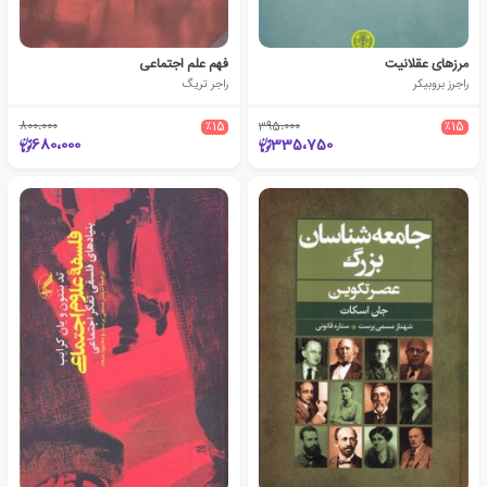
مرزهای عقلانیت
فهم علم اجتماعی
راجرز بروبیکر
راجر تریگ
800،000
٪15
395،000
٪15
680،000
335،750