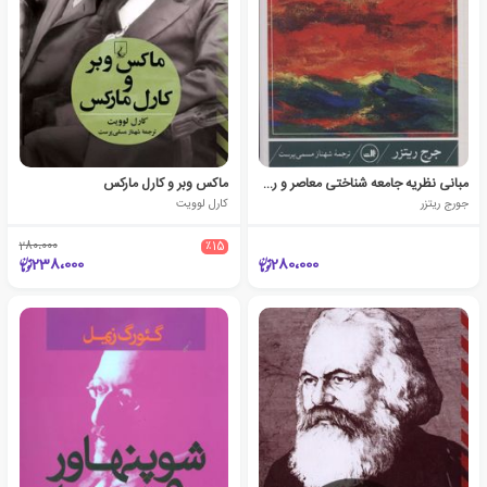
مبانی نظریه جامعه شناختی معاصر و ریشه های کلاسیک آن
ماکس وبر و کارل مارکس
جورج ریتزر
کارل لوویت
280،000
٪15
238،000
280،000