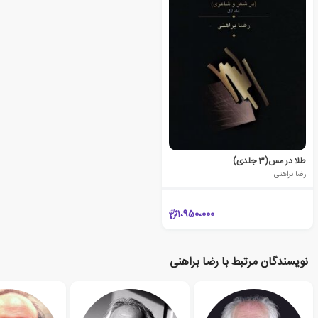
طلا در مس(3 جلدی)
رضا براهنی
1،950،000
نویسندگان مرتبط با رضا براهنی