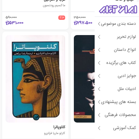
رضا براهنی
ماکسیم رودنسون
590،000
٪10
350،000
٪15
531،000
297،500
دسته بندی موضوعی
لوازم تحریر
انواع داستان
کتاب های برگزیده
جوایز ادبی
ادبیات ملل
بسته های پیشنهادی
محصولات فرهنگی
روی جاده ی نمناک
کلئوپاترا
کمک آموزشی
رضا براهنی
کارلو ماریا فرانزرو