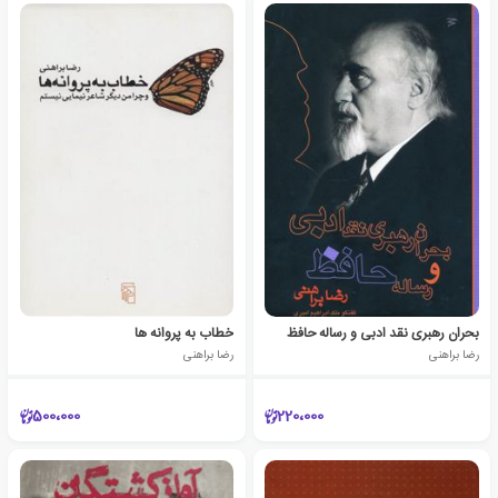
بحران رهبری نقد ادبی و رساله حافظ
خطاب به پروانه ها
رضا براهنی
رضا براهنی
500،000
220،000