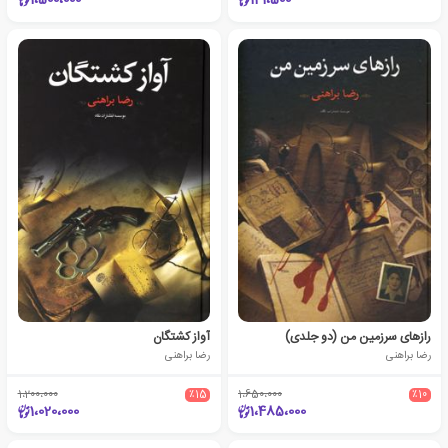
1،500،000
121،500
رازهای سرزمین من (دو جلدی)
آواز کشتگان
رضا براهنی
رضا براهنی
1،200،000
٪15
1،650،000
٪10
1،020،000
1،485،000