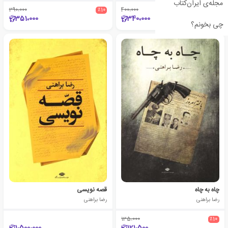
مجله‌ی ایران‌کتاب
390،000
٪10
400،000
٪15
351،000
340،000
چی بخونم؟
چاه به چاه
قصه نویسی
رضا براهنی
رضا براهنی
135،000
٪10