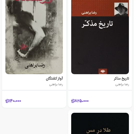
تاریخ مذکر
آواز کشتگان
رضا براهنی
رضا براهنی
140،000
825،000