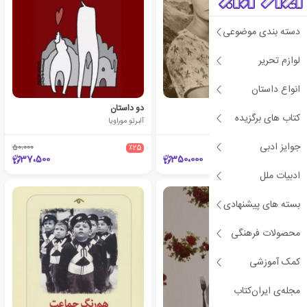
دسته بندی موضوعی
لوازم تحریر
انواع داستان
دو زن
دو داستان
کتاب های برگزیده
آلبرتو موراویا
آلبرتو موراویا
جوایز ادبی
50،000
٪25
37،500
350،000
ادبیات ملل
بسته های پیشنهادی
محصولات فرهنگی
کمک آموزشی
مجله‌ی ایران‌کتاب