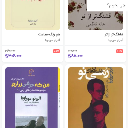
چی بخونم؟
قشنگ تر از تو
هم رنگ جماعت
آلبرتو موراویا
آلبرتو موراویا
360،000
٪15
100،000
٪15
306،000
85،000