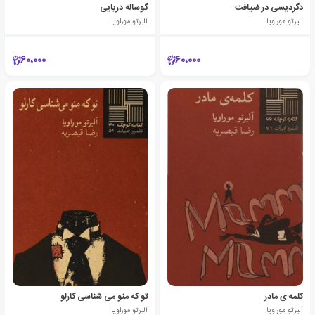
دگردیسی در ضیافت
گوساله دریایی
آلبرتو موراویا
آلبرتو موراویا
60،000
60،000
کلمه ی مادر
تو که‎ منو می شناسی‎ کارلو
آلبرتو موراویا
آلبرتو موراویا