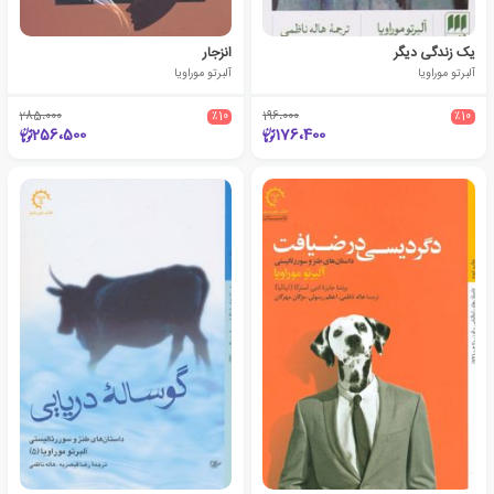
یک زندگی دیگر
انزجار
آلبرتو موراویا
آلبرتو موراویا
285،000
٪10
196،000
٪10
256،500
176،400