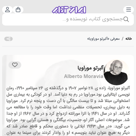
دسته‌بندی
ورود 
سبد خرید
جستجوی کتاب، نویسنده و...
خانه
/
معرفی «آلبرتو موراویا»
آلبرتو موراویا
Alberto Moravia
آلبرتو موراویا، زاده ی 28 نوامبر 1907 و درگذشته ی 26 سپتامبر 1990، رمان
نویسی ایتالیایی بود.موراویا در رم به دنیا آمد. او در کودکی به بیماری سل
استخوانی مبتلا شد و تا بیست سالگی با آن دست و پنجه نرم کرد. موراویا
به دلیل بیماری، تحصیلات منظمی نداشت اما وقت خود را با مطالعه می
گذراند. او در سال 1941 با الزا مورانته ازدواج کرد و در سال 1962 از او جدا
شد. موضوعات اصلی آثار او، جنسیت، بیگانگی و هستی گرایی بود. موراویا
می گوید: «در سال 1943 ابلاغی با دستوری محکم و قاطع صادر شد که
دیگر به هیچ عنوان نباید بنویسم.» او را وادار کردند برای سینما به عنوان