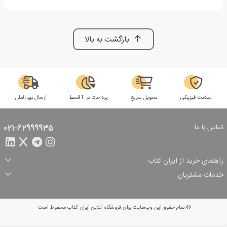
بازگشت به بالا
سلامت فیزیکی
تحویل سریع
پرداخت در 4 قسط
ارسال بین‌الملل
تماس با ما
021-62999935
راهنمای خرید از ایران کتاب
ثبت سفارش
شیوه پرداخت
خدمات مشتریان
تخفیف‌های خرید
شرایط ارسال سفارش
درباره ما
شرایط استفاده
حریم خصوصی
پیگیری سفارش
بازگرداندن سفارش
پرسش‌های متداول
© تمام حقوق این وب‌سایت برای فروشگاه آنلاین ایران کتاب محفوظ است.