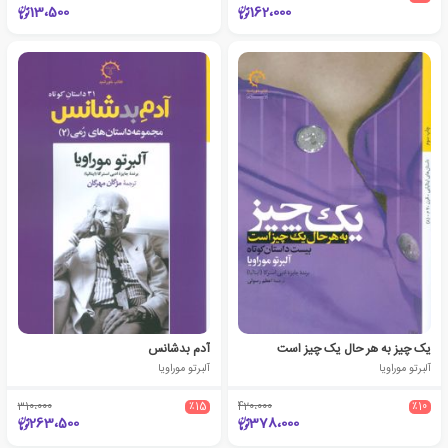
13،500
162،000
یک چیز به هر حال یک چیز است
آدم بدشانس
آلبرتو موراویا
آلبرتو موراویا
310،000
٪15
420،000
٪10
263،500
378،000