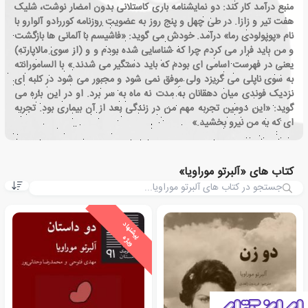
منبع درآمد کار کند: دو نمایشنامه باری کاستلانی بدون امضار نوشت، شلیک
هفت تیر و زازا. در طی چهل و پنج روز به عضویت روزنامه کوررادو آلوارو با
نام «پوپولودی رما» درآمد. خودش می گوید: «فاشیسم با آلمانی ها بازگشت
و من باید فرار می کردم چرا که شناسایی شده بودم و و (از سوی مالاپارته)
یعنی در فهرست اسامی ای بودم که باید دستگیر می شدند.» با السامورانته
به سوی ناپلی می گریزد ولی موفق نمی شود و مجبور می شود در کلبه ای
نزدیک فوندی میان دهقانان به مدت نه ماه به سر برد. او در این باره می
گوید: «این دومین تجربه مهم من در زندگی بعد از آن بیماری بود. تجربه
ای که به من نیرو بخشید.»
کتاب های «آلبرتو موراویا»
ی
ش
ن
ه
ا
د
و
ی
ژ
پ
ه