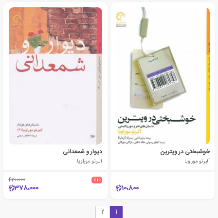
خوشبختی در ویترین
دیوار و شمعدانی
آلبرتو موراویا
آلبرتو موراویا
420،000
٪10
378،000
10،800
2
1