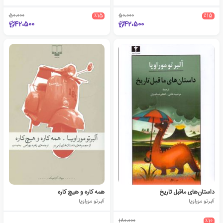
50،000
٪15
50،000
٪15
42،500
42،500
داستان‌های ماقبل تاریخ
همه کاره و هیچ کاره
آلبرتو موراویا
آلبرتو موراویا
180،000
٪10