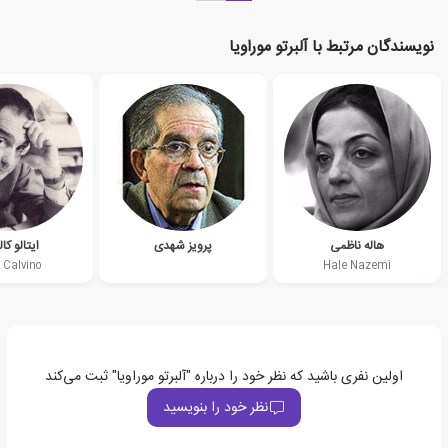
نویسندگان مرتبط با آلبرتو موراویا
هاله ناظمی
پرویز شهدی
ایتالو کال
o Calvino
Hale Nazemi
اولین نفری باشید که نظر خود را درباره "آلبرتو موراویا" ثبت می‌کند
نظر خود را بنویسید