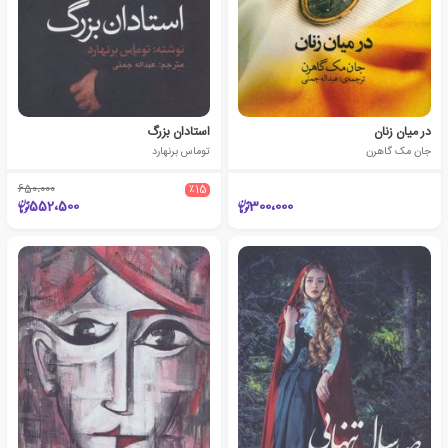
در میان زنان
استادان بزرگ
جان مک گاهرن
توماس برنهارد
650،000
٪15
552،500
300،000