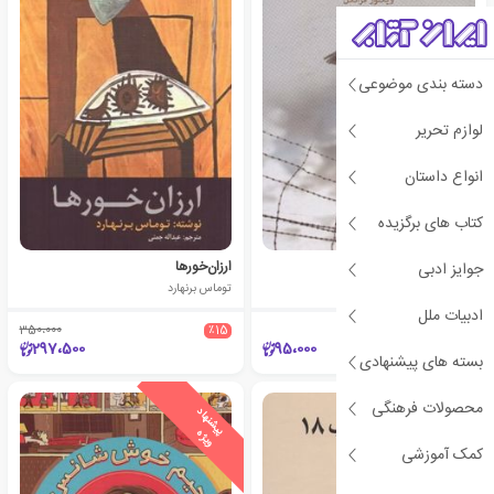
دسته بندی موضوعی
لوازم تحریر
انواع داستان
کتاب های برگزیده
انسان در جستجوی معنا
ارزان‌خورها
جوایز ادبی
ویکتور فرانکل
توماس برنهارد
ادبیات ملل
350،000
٪15
297،500
95،000
بسته های پیشنهادی
محصولات فرهنگی
ی
ش
ن
ه
ا
د
و
ی
ژ
ی
ش
ن
ه
ا
د
و
ی
ژ
پ
ه
پ
ه
کمک آموزشی