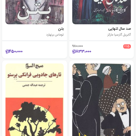
صد سال تنهایی
بتن
گابریل گارسیا مارکز
توماس برنهارد
980،000
٪15
450،000
833،000