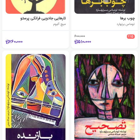
چوب برها
تارهایی جادویی فرانکی پرستو
توماس برنهارد
میچ آلبوم
600،000
٪15
260،000
510،000