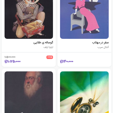
سفر در مهتاب
گوساله ی طلایی
آنتال سرب
ایلیا ایلف
1،500،000
٪25
1،125،000
140،000