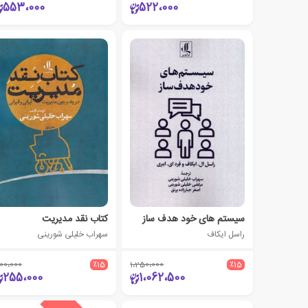
553،000
522،000
سیستم های خود هدف ساز
کتاب نقد مدیریت
راسل ایکاف
سهراب خلیلی شورینی
00،000
٪15
1،250،000
٪15
255،000
1،062،500