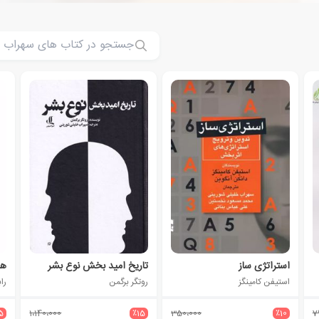
استراتژی ساز
تاریخ امید بخش نوع بشر
هن
استیفن کامینگز
روتگر برگمن
را
5
1،140،000
٪15
350،000
٪10
7