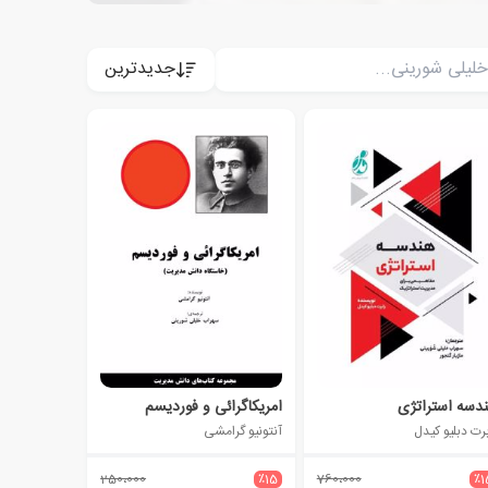
جدیدترین
دسه استراتژی
امریکاگرائی و فوردیسم
برت دبلیو کیدل
آنتونیو گرامشی
250،000
٪15
760،000
٪1