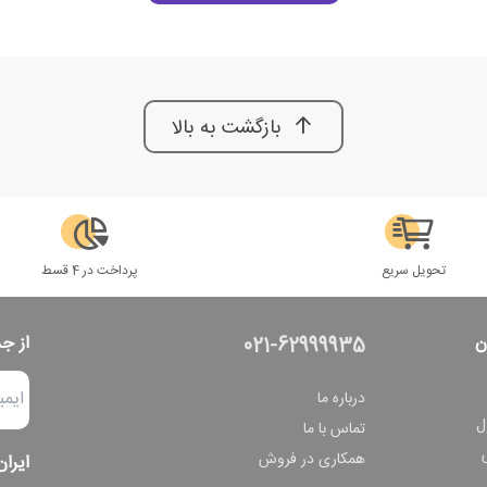
بازگشت به بالا
تحویل سریع
پرداخت در 4 قسط
ن
از ج
021-62999935
درباره ما
ل
تماس با ما
همکاری در فروش
ایران