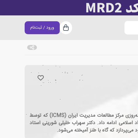
ورود / ثبت‌نام
سبد خرید
وی دوره کارشناسی مدیریت و حسابداری را در سال ۱۳۴۸ در دانشکده نفت آبادان شروع کرد. سپس وارد دوره ی MBA شبانه‌روزی مرکز مطالعات مدیریت ایران (ICMS) که توسط
رینی در سال ۱۳۶۵ دوره دکتری خود را در دانشگاه آزاد اسلامی ادامه داد. دکتر سهراب خلیلی شورینی استاد
­پردازد که گاه با طنز آمیخته می‌­شود.