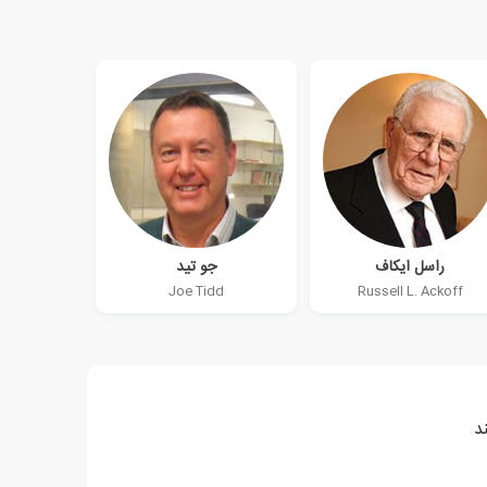
راسل ایکاف
جو تید
Joe Tidd
Russell L. Ackoff
د