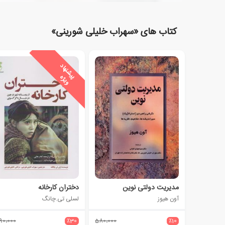
کتاب های «سهراب خلیلی شورینی»
ی
ش
ن
ه
ا
د
و
ی
ژ
پ
ه
مدیریت دولتی نوین
دختران کارخانه
آون هیوز
لسلی تی.چانگ
90،000
٪30
580،000
٪10