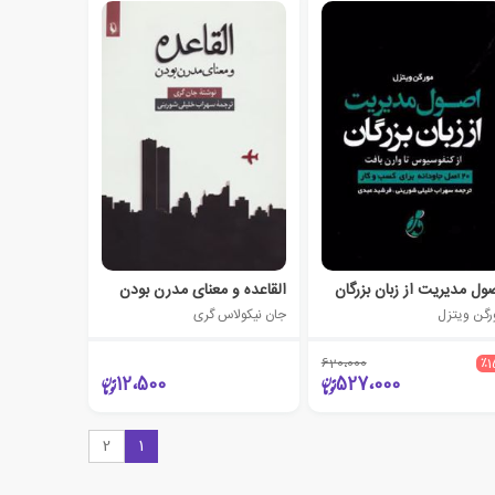
ول مدیریت از زبان بزرگان
القاعده و معنای مدرن بودن
رگن ویتزل
جان نیکولاس گری
620،000
٪1
12،500
527،000
2
1