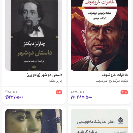
خاطرات خروشچف
داستان دو شهر (پالتویی)
نیکیتا سرگیویچ خروشچف
چارلز دیکنز
475،000
٪10
1،750،000
٪15
427،500
1،487،500