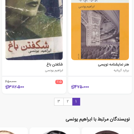
هنر نمایشنامه نویسی
شکفتن باغ
برنارد گربانیه
ابراهیم یونسی
450،000
٪15
382،500
475،000
3
2
1
نویسندگان مرتبط با ابراهیم یونسی