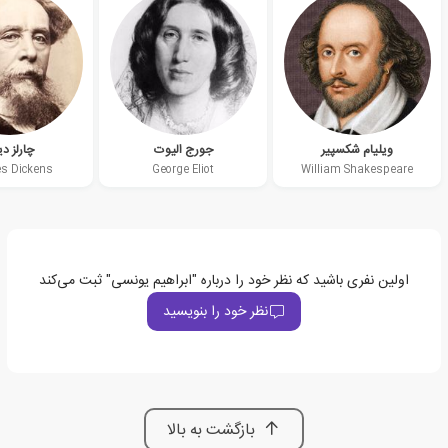
ویلیام شکسپیر
جورج الیوت
چارلز دی
es Dickens
George Eliot
William Shakespeare
اولین نفری باشید که نظر خود را درباره "ابراهیم یونسی" ثبت می‌کند
نظر خود را بنویسید
بازگشت به بالا