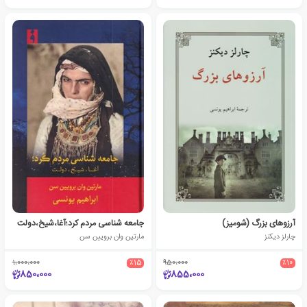
آرزوهای بزرگ (شومیز)
جامعه شناسی مردم کرد؛آغا،شیخ،دولت
چارلز دیکنز
مارتین وان برویین سن
1،000،000
٪15
950،000
٪10
850،000
855،000