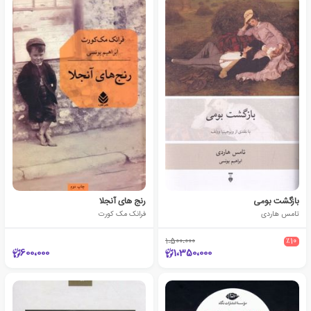
بازگشت بومی
رنج های آنجلا
تامس هاردی
فرانک مک کورت
1،500،000
٪10
600،000
1،350،000