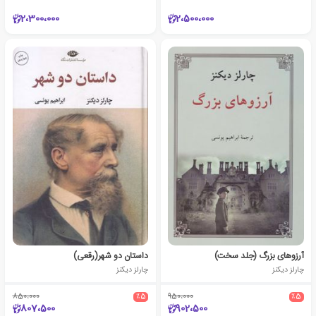
2،300،000
2،500،000
آرزوهای بزرگ (جلد سخت)
داستان دو شهر(رقعی)
چارلز دیکنز
چارلز دیکنز
850،000
٪5
950،000
٪5
807،500
902،500