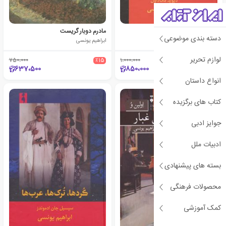
تاریخ معاصر کرد
مادرم دوبار گریست
دسته بندی موضوعی
دیوید مک داول
ابراهیم یونسی
لوازم تحریر
750،000
٪15
1،000،000
٪15
637،500
850،000
انواع داستان
کتاب های برگزیده
جوایز ادبی
ادبیات ملل
بسته های پیشنهادی
محصولات فرهنگی
کمک آموزشی