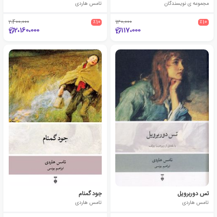
مجموعه ی نویسندگان
تامس هاردی
2،400،000
٪10
130،000
٪10
2،160،000
117،000
تس دوربرویل
جود گمنام
تامس هاردی
تامس هاردی