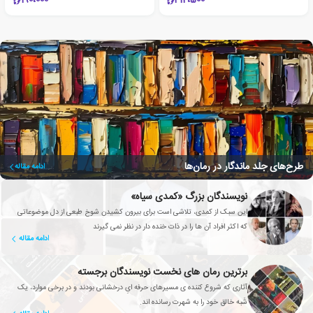
190،000
212،500
طرح‌های جلد ماندگار در رمان‌ها
ادامه مقاله
نویسندگان بزرگ «کمدی سیاه»
این سبک از کمدی، تلاشی است برای بیرون کشیدن شوخ طبعی از دل موضوعاتی
که اکثر افراد آن ها را در ذات خنده دار در نظر نمی گیرند
ادامه مقاله
برترین رمان های نخست نویسندگان برجسته
آثاری که شروع کننده ی مسیرهای حرفه ایِ درخشانی بودند و در برخی موارد، یک
شَبه خالق خود را به شهرت رسانده اند.