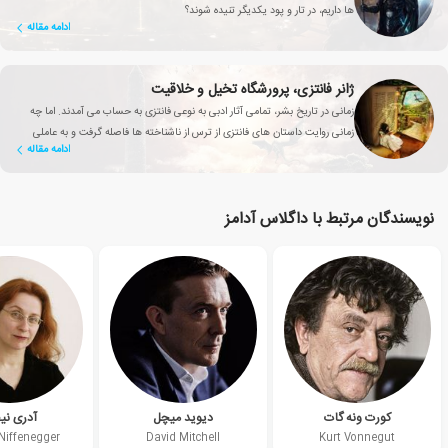
ها داریم، در تار و پود یکدیگر تنیده شوند؟
ادامه مقاله
ژانر فانتزی، پرورشگاه تخیل و خلاقیت
زمانی در تاریخ بشر، تمامی آثار ادبی به نوعی فانتزی به حساب می آمدند. اما چه
زمانی روایت داستان های فانتزی از ترس از ناشناخته ها فاصله گرفت و به عاملی
ادامه مقاله
تأثیرگذار برای بهبود زندگی انسان تبدیل شد؟
نویسندگان مرتبط با داگلاس آدامز
کورت ونه گات
دیوید میچل
آدری نیف
Niffenegger
David Mitchell
Kurt Vonnegut