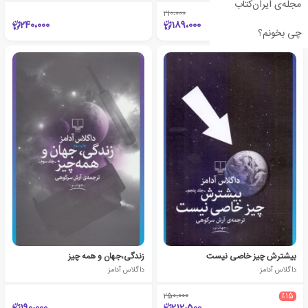
مجله‌ی ایران‌کتاب
210،000
٪10
240،000
189،000
چی بخونم؟
بیشترش چیز خاصی نیست
زندگی،جهان و همه چیز
داگلاس آدامز
داگلاس آدامز
250،000
٪15