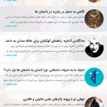
ادامه مقاله
نگاهی به «سفر در زمان» در داستان ها
داستان های سفر در زمان، به شکل ها و گونه های مختلفی نوشته شده اند در این
مقاله، بهترین آثار مربوط به این مفهوم را در تاریخ ادبیات با هم مرور می کنیم
ادامه مقاله
«داگلاس آدامز»: راهنمای کهکشان برای علاقه مندان به داستان ها
«داگلاس آدامز» بیش از هر چیز به خاطر مجموعه ی «راهنمای کهکشان برای
اتواستاپ زن ها» شناخته می شد؛ مجموعه ای که اولین بار از طریق رادیو، و بعد از
ادامه مقاله
طریق کتاب، تلویزیون و فیلم به جهان سرگرمی پا گذاشت.
اعتیاد ما به ادبیات داستانی: چرا انسان به داستان ها نیاز دارد؟
به هر طرف نگاه کنید، با داستان ها روبه رو می شوید. از گذشته های خیلی دور که
اجداد ما دور آتش می نشستند و داستان تعریف می کردند تا به امروز که شبکه های
ادامه مقاله
تلویزیونی، سریال های محبوبی تولید می کنند
جهانی نو با پیوند ژانرهای علمی تخیلی و فانتزی
چه اتفاقی می افتد وقتی دو ژانر علمی تخیلی و فانتزی، و انتظارات متفاوتی که از آن