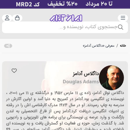
دسته‌بندی
ورود 
سبد خرید
جستجوی کتاب، نویسنده و...
خانه
/
معرفی «داگلاس آدامز»
داگلاس آدامز
Douglas Adams
داگلاس نوئل آدامز، زاده ی 11 مارس 1952 و درگذشته ی 11 می 2001، ،
نویسنده ی انگلیسی بود.آدامز در کمبریج به دنیا آمد و اولین آثارش در
مدرسه به چاپ رسیدند. او در سال 1974 مدرک کارشناسی اش را در رشته
ی ادبیات انگلیسی دریافت کرد.آدامز پس از فارغ التحصیلی به لندن
بازگشت و وارد عرصه ی نویسندگی برای برنامه های تلویزیونی و رادیویی
شد. با گذشت زمان، حوزه ی فعالیت او گسترش یافت و به نویسنده ای
شناخته شده و پرطرفدار تبدیل شد.داگلاس آدامز سرانجام در سن 49