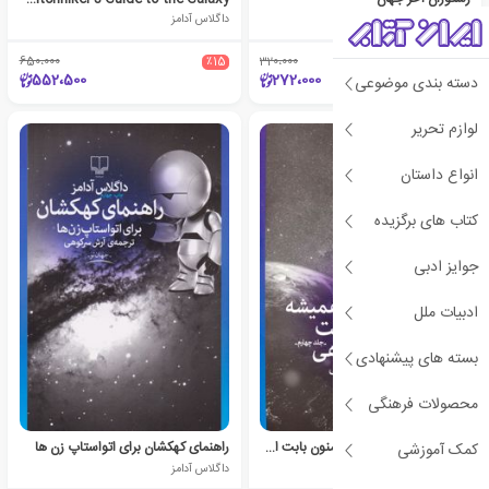
داگلاس آدامز
داگلاس آدامز
650،000
٪15
320،000
٪15
552،500
272،000
دسته بندی موضوعی
لوازم تحریر
انواع داستان
کتاب های برگزیده
جوایز ادبی
ادبیات ملل
بسته های پیشنهادی
محصولات فرهنگی
خداحافظ برای همیشه و ممنون بابت اون همه ماهی
راهنمای کهکشان برای اتواستاپ زن ها
کمک آموزشی
داگلاس آدامز
داگلاس آدامز