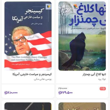
تنها کلاغ آبی چمنزار
کیسینجر و سیاست خارجی آمریکا
تولا پره
یوسی هانی مکی
270،000
٪15
810،000
229،500