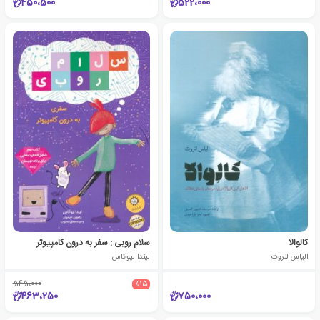
450،500
522،000
کالوالا
سلام روبی : سفر به درون کامپیوتر
الیاس لنروت
لیندا لیوکاس
545،000
٪15
463،250
750،000