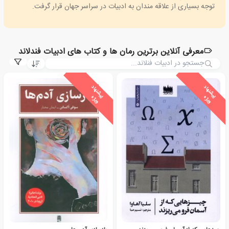
توجه بسیاری از علاقه مندان به ادبیات در سراسر جهان قرار گرفت.
معرفی آنلاین برترین رمان ها و کتاب های ادبیات فندلاند
ی
ش
ن
ه
ا
د
و
ی
ژ
ی
ش
ن
ه
ا
د
و
ی
ژ
پ
ه
پ
ه