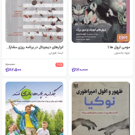
مومی ترول ها 1
ابزارهای دیجیتال در برنامه ریزی مشارکتی
تووه یانسون
لیسا هورلی
110،000
٪25
82،500
170،000