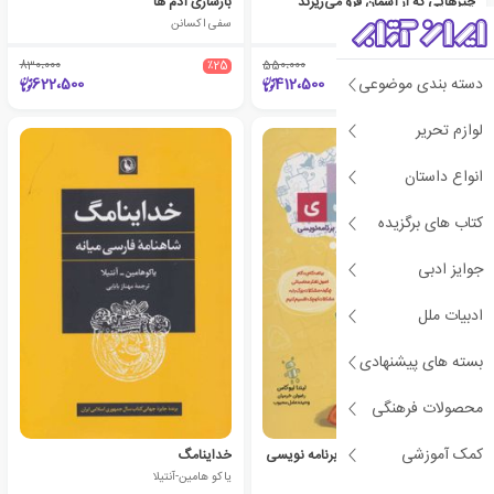
چیزهایی که از آسمان فرو می‌ریزند
بازسازی آدم ها
سلیا آهاوا
سفی اکسانن
830،000
٪25
550،000
٪25
دسته بندی موضوعی
622،500
412،500
لوازم تحریر
انواع داستان
کتاب های برگزیده
جوایز ادبی
ادبیات ملل
بسته های پیشنهادی
محصولات فرهنگی
کمک آموزشی
سلام روبی :ماجراجویی در برنامه نویسی
خداینامگ
لیندا لیوکاس
یاکو هامین-آنتیلا