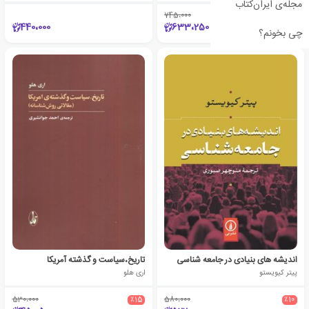
مجله‌ی ایران‌کتاب
745،000
٪15
440،000
633،250
چی بخونم؟
اندیشه های بنیادی در جامعه شناسی
تاریخ،سیاست و گذشته آمریکا
پیتر کیویستو
اری هلو
530،000
٪15
580،000
٪10