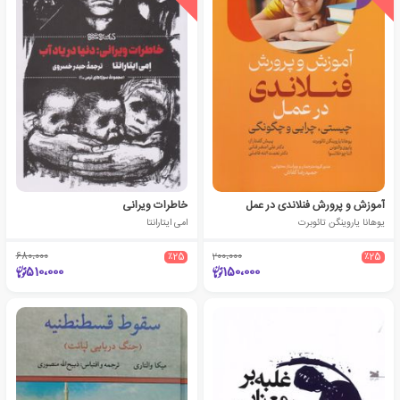
آموزش و پرورش فنلاندی در عمل
خاطرات ویرانی
یوهانا یاروینگن تائوبرت
امی ایتارانتا
680،000
٪25
200،000
٪25
510،000
150،000