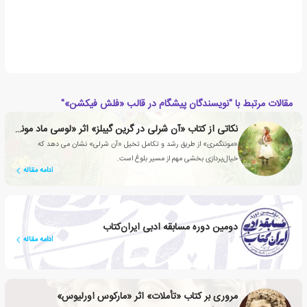
مقالات مرتبط با "نویسندگان پیشگام در قالب «فلش فیکشن»"
نکاتی از کتاب «آن شرلی در گرین گیبلز» اثر «لوسی ماد مونتگمری»
«مونتگمری» از طریق رشد و تکامل تخیل «آن شرلی» نشان می دهد که
خیال‌پردازی بخشی مهم از مسیر بلوغ است.
ادامه مقاله
دومین دوره مسابقه ادبی ایران‌کتاب
ادامه مقاله
مروری بر کتاب «تأملات» اثر «مارکوس اورلیوس»