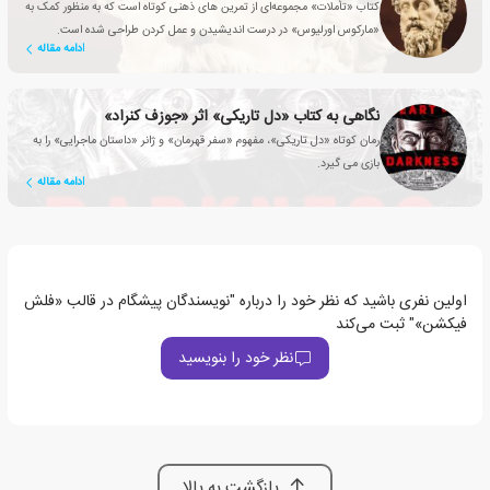
کتاب «تأملات» مجموعه‌ای از تمرین های ذهنی کوتاه است که به منظور کمک به
«مارکوس اورلیوس» در درست اندیشیدن و عمل کردن طراحی شده است.
ادامه مقاله
نگاهی به کتاب «دل تاریکی» اثر «جوزف کنراد»
رمان کوتاه «دل تاریکی»، مفهوم «سفر قهرمان» و ژانر «داستان ماجرایی» را به
بازی می گیرد.
ادامه مقاله
اولین نفری باشید که نظر خود را درباره "نویسندگان پیشگام در قالب «فلش
فیکشن»" ثبت می‌کند
نظر خود را بنویسید
بازگشت به بالا