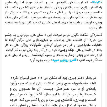
«
کاواباتا
» که نویسنده‌ای شیفته‌ی هنر و ادبیاتِ موجز اما پراحساسِ
زادگاهش، ژاپن، بود، علاقه‌ی زیادی به خلق متن های کوتاهی داشت که
مفاهیم پیچیده و ژرف را در کمال سادگی به تصویر می کشیدند. یکی از
برجسته‌ترین دستاوردهای این نویسنده‌ی منحصربه‌فرد، داستان های «
یک
وجبیِ
» اوست: روایت ها و رویدادهایی خیالی که حداکثر، دو یا سه صفحه
طول دارند.
گستردگی شگفت‌انگیزی در موضوعات این داستان های مینیاتوری به چشم
می خورد—از عاشقانه های پرالتهاب و خیال‌پردازی های مرگبار گرفته تا
خاطرات ماجراجویی و فرار در دوران کودکی. «
کاواباتا
» ویژگی های به کار
رفته در داستان های «
یک وجبیِ
» خود را در آثار بلندترش نیز به کار گرفت.
او در ماه های پایانی زندگی، نسخه‌ای بسیار کوتاه‌شده از یکی از رمان های
ماندگار خود، کتاب «
قلمرو رویایی سپید
» را به وجود آورد.
در رفتار دختر چیزی بود که نشان می داد هنوز ازدواج نکرده.
البته «شیمامورا» هیچ راهی نداشت برای این که سر درآورد
رابطه‌ی او با مرد همراهش چیست. آن ها همچون زن و
شوهرها رفتار می کردند. با این حال، آشکار بود که مرد بیمار
است، و بیماری، فاصله‌ی بین مرد و زن را کمتر می کند. هرچه
پرستار به مواظبت از بیمار علاقه و توجه بیشتری نشان دهد،