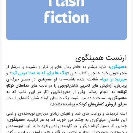
ارنست همینگوی
«
همینگوی
» شاید بیشتر به خاطر رمان های پر فراز و نشیب و سرشار از
ماجراجویی خود همچون کتاب های «
زنگ ها برای که به صدا درمی آید
» و
«
پیرمرد و دریا
» شناخته شده باشد—اما او همچنین در مسیر حرفه‌ای
پربارش، آزمایش های تجربیِ شایان‌توجهی را در قالب های «
داستان کوتاهِ
کوتاه
» به انجام رساند. یکی از معروف‌ترین آثار در این قالب که به
«
همینگوی
» نسبت داده می شود، یک داستان کوتاه شش کلمه‌ای است:
«
برای فروش: کفش‌های کودک، پوشیده نشده.
»
البته تردیدها و روایت های ضد و نقیض زیادی درباره‌ی نویسنده‌ی واقعی
این داستانِ مینیاتوری به چشم می خورد، اما به هر ترتیب، «
همینگوی
»
چندین اثر بسیار کوتاهِ دیگر را در کارنامه‌ی ادبی خود دارد. این نویسنده‌ی
برجسته در حمایت از ایجاز و اختصار در قالب های داستانی بیان می کند: