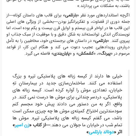
باشند، به مشکلات می پردازند.»
اگرچه استانداردهای مورد نظر «
بارتلمی
» برای قالب های داستان کوتاه—از
جمله دوری از قضاوت، و تفکربرانگیز بودن—بخشی از ویژگی های اصلی
این قالب ها در اواخر قرن بیستم و اوایل قرن بیست و یکم بوده است، اما
نویسندگان اندکی توانسته‌اند به شکل دقیق و با موفقیت از سبک جذاب او
پیروی کنند. «
بارتلمی
» در داستان های برجسته‌ی خود، مخاطبین را به تأمل
درباره‌ی رویدادهایی عجیب دعوت می کند و هنگام این کار، از قواعد
مرسوم در «
پیرنگ
»، «
کشمکش
» و «
پایان‌بندی
» فاصله می گیرد.
خیلی ها دارند از کیسه زباله های پلاستیکی تیره و بزرگ
استفاده می کنند. ساختمان‌سازی جدید در بیمارستانِ تهِ
خیابان، تعدادی موش را آواره کرده است. کیسه زباله های
پلاستیکی، دردسر چندانی برای موش ها درست نمی کنند. در
واقع، اگر به من دستور می دادند پیش خود مجسم کنم
سودمندترین اختراع کمیته‌ی موش ها چه چیزی ممکن است
باشد، می گفتم کیسه زباله های پلاستیکی تیره. موش ها
تمام شب در خیابان ما جولان می دهند.
—از کتاب «
زن اسیر
»
اثر «
دونالد بارتلمی
»