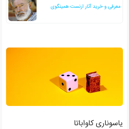
معرفی و خرید آثار ارنست همینگوی
یاسوناری کاواباتا