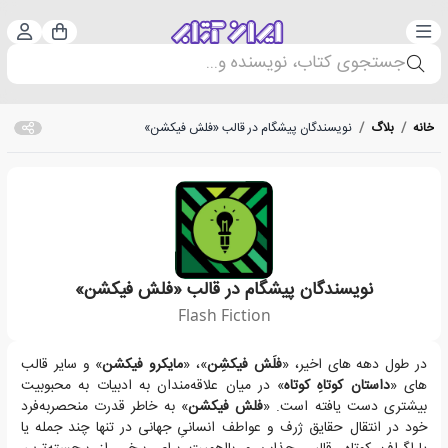
دسته‌بندی
ورود 
سبد خرید
جستجوی کتاب، نویسنده و...
خانه
/
بلاگ
/
نویسندگان پیشگام در قالب «فلش فیکشن»
نویسندگان پیشگام در قالب «فلش فیکشن»
Flash Fiction
«فلش فیکشن» به خاطر قدرت منحصربه‌فرد خود در انتقال حقایق ژرف و عواطف انس
در طول دهه های اخیر، «
فلَش فیکشِن
»، «
مایکرو فیکشن
» و سایر قالب
های «
داستان کوتاهِ کوتاه
» در میان علاقه‌مندان به ادبیات به محبوبیت
بیشتری دست یافته است. «
فلش فیکشن
» به خاطر قدرت منحصربه‌فرد
خود در انتقال حقایق ژرف و عواطف انسانیِ جهانی در تنها چند جمله یا