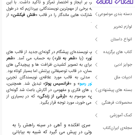
بیش از هر عنصر دیگر، بر ایجاز و اختصار تمرکز و تأکید داشت. با این
مطلب همراه شوید تا به برخی از مهم‌ترین نویسندگانی بپردازیم که در طول
دسته بندی موضوعی
مسیر حرفه‌ای خود، مشارکت هایی ماندگار را در قالب «
فلش فیکشن
» از
خود بر جای گذاشته‌اند.
لوازم تحریر
انواع داستان
شارل بودلر
کتاب های برگزیده
«
بودلر
» در قرن نوزدهم، نویسنده‌ای پیشگام در گونه‌ای جدید از قالب های
کوتاه به نام «
شعر منثور
» (یا «
شعر به نثر
») به حساب می آمد. «
شعر
جوایز ادبی
منثور
»، روش «
بودلر
» برای به تصویر کشیدن ظرافت ها و پیچیدگی های
روانشناسی و تجارب انسان، در قالب توصیفاتی پرتنش اما بسیار کوتاه بود.
ادبیات ملل
«
شعر منثور
» پس از مدتی به قالب مورد علاقه‌ی نویسندگان تجربیِ
فرانسوی از جمله «
آرتور رمبو
» و «
فرانسیس پونژ
» تبدیل شد. همچنین،
بسته های پیشنهادی
تأکید «
بودلر
» بر جهش های فکری و مفهومی در آثارش باعث شد گونه‌ای
دیگر از «
فلش فیکشن
» موسوم به «
بُرشی از زندگی
» که در بسیاری از
محصولات فرهنگی
مجلات کنونی به چشم می خورد، مورد توجه قرار بگیرد.
کمک آموزشی
مسافر سپس با سری افکنده و آهی در سینه راهش را به
مجله‌ی ایران‌کتاب
سوی بیابان برهوتی در پیش می گیرد که شبیه به بیابانی