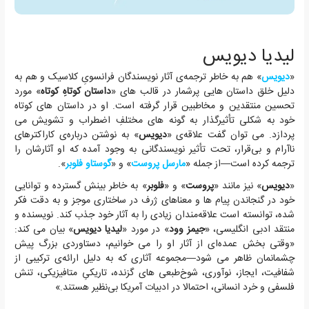
لیدیا دیویس
«
دیویس
» هم به خاطر ترجمه‌ی آثار نویسندگان فرانسویِ کلاسیک و هم به
دلیل خلق داستان هایی پرشمار در قالب های «
داستان کوتاهِ کوتاه
» مورد
تحسین منتقدین و مخاطبین قرار گرفته است. او در داستان های کوتاه
خود به شکلی تأثیرگذار به گونه های مختلفِ اضطراب و تشویش می
پردازد. می توان گفت علاقه‌ی «
دیویس
» به نوشتن درباره‌ی کاراکترهای
ناآرام و بی‌قرار، تحت تأثیر نویسندگانی به وجود آمده که او آثارشان را
ترجمه کرده است—از جمله «
مارسل پروست
» و «
گوستاو فلوبر
».
«
دیویس
» نیز مانند «
پروست
» و «
فلوبر
» به خاطر بینش گسترده و توانایی
خود در گنجاندن پیام ها و معناهای ژرف در ساختاری موجز و به دقت فکر
شده، توانسته است علاقه‌مندان زیادی را به آثار خود جذب کند. نویسنده و
منتقد ادبی انگلیسی، «
جیمز وود
» در مورد «
لیدیا دیویس
» بیان می کند:
«وقتی بخش عمده‌ای از آثار او را می خوانیم، دستاوردی بزرگ پیش
چشمانمان ظاهر می شود—مجموعه آثاری که به دلیل ارائه‌ی ترکیبی از
شفافیت، ایجاز، نوآوری، شوخ‌طبعی های گزنده، تاریکیِ متافیزیکی، تنش
فلسفی و خرد انسانی، احتمالا در ادبیات آمریکا بی‌نظیر هستند.»