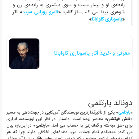
رابطه‌ی او و بیمار سمت و سوی بیشتری به رابطه‌ی زن و
شوهری پیدا می کند.
—از کتاب «
قلمرو رویایی سپید
» اثر
«
یاسوناری کاواباتا
»
معرفی و خرید آثار یاسوناری کاواباتا
دونالد بارتلمی
«
بارتلمی
» یکی از تأثیرگذارترین نویسندگان آمریکایی در جهت‌دهی به مسیر
«
فلش فیکشنِ
» معاصر بوده است. داستان در نظر این نویسنده، ابزاری
برای خلق مباحثه و گمانه‌زنی به حساب می آمد. «
بارتلمی
» در این‌باره بیان
می کند: «معتقدم تمام جملات من، دغدغه‌ای اخلاقی دارند چرا که هر
کدام، به جای ارائه‌ی موضعی که همه‌ی انسان های عاقل باید با آن موافق