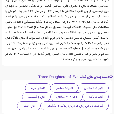
تبار است. او از دانشگاه تکنیک اورتا دو غوی آنکارا لیسانس روابط بین الملل و فوق
لیسانس مطالعات زنان و دکترای علوم سیاسی گرفت. او در هنگام تحصیل در دوره ی
فوق لیسانس، اولین کتاب داستانش را در سال ۱۹۹۴ و در سال ۱۹۹۷ هم رمان دومش را
منتشر کرد. پس از اتمام دوره ی دکترا به استانبول آمد و آینه های شهر را نوشت.
شافاک در سال های ۲۰۰۴–۲۰۰۳ با درجه استادیاری در دانشگاه میشیگان و بعد در بخش
مطالعات خاور نزدیک دانشگاه آریزونا مشغول به کار شد و از ۲۰۰۵ تا ۲۰۰۹ نیز ستون
نویس روزنامه ی زمان بود.شافاک دو رمان به انگلیسی نوشته است که به خاطر اشاره
به نسل کشی ارمنیان در رمان دومش به نام حرام زاده ی استانبول، از سوی دادگاه های
ترکیه به جرم «اهانت به ترک بودن» متهم شد. پرونده ی او در ژوئن ۲۰۰۶ بسته شد ولی
در ژوئیه ی همان سال دوباره گشوده شد و وی با احتمال سه سال زندان روبرو شد.
مترجم و ناشر او هم با همین تعداد سال حبس روبرو شدند. در ۲۱ سپتامبر ۲۰۰۶ بخاطر
کمبود مدرک، پرونده ی او از نو بسته شد.
دسته بندی های کتاب Three Daughters of Eve
ادبیات داستانی
ادبیات معاصر
داستان درام
ادبیات ترکیه
دهه 2010 میلادی
زنان و فمنیسم
فهرست برترین رمان ها درباره زندگی دانشگاهی
زبان اصلی