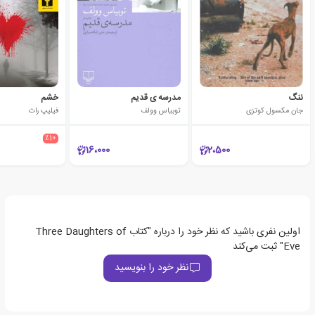
ننگ
مدرسه ی قدیم
خشم
جان مکسول کوتزی
توبیاس وولف
فیلیپ راث
٪10
16،000
2،500
اولین نفری باشید که نظر خود را درباره "کتاب Three Daughters of
Eve" ثبت می‌کند
نظر خود را بنویسید