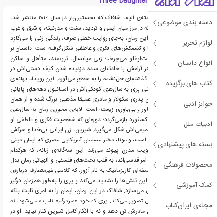
معرفی کتاب Three Daughters of Eve
رمان «سه دختر حوّا» نوشته‌ی الیف شافاک که نخستین‌بار در سال ۲۰۱۶ منتشر شد،
دسته بندی موضوعی
اثری ادبی و تأملی است که در مرز میان ایمان و تردید، سنت و مدرنیته، و شرق و غرب
حرکت می‌کند. شافاک در این رمان، به‌جای روایت خطی صرف، زندگی زنی را می‌کاود
لوازم تحریر
که هویت او از دل تضادها و کشمکش‌های فکری و عاطفی شکل گرفته است. داستان بر
محور نازپری «پری» نالبانت‌اوغلو می‌چرخد؛ زنی میانسال، ثروتمند، متأهل و ساکن
انواع داستان
استانبول که زندگی به‌ظاهر آرامش با حادثه‌ای ساده دزدیده شدن کیف دستی‌اش در
خیابان شکافی می‌خورد و گذشته‌ای حل‌نشده را به سطح می‌آورد. این رویداد بهانه‌ای
کتاب های برگزیده
می‌شود برای بازگشت ذهنی پری به سال‌های کودکی‌اش در استانبول دهه‌های پایانی
قرن بیستم، جایی که میان پدری سکولار و مادری عمیقا مذهبی بزرگ شده و از همان
جوایز ادبی
ابتدا با دو قطب متضاد باور و بی‌باوری زیسته است. لایه‌ی محوری رمان به سال‌های
تحصیل پری در دانشگاه آکسفورد بازمی‌گردد؛ دوره‌ای که شخصیت فکری و عاطفی او
ادبیات ملل
در برخورد با دو دوست صمیمی‌اش شکل می‌گیرد: شیرین، زن ایرانی بی‌خدا و سرکش
که نماد شکاکیت و طغیان است، و مونا، دختر مسلمان آمریکایی-مصری که ایمان دینی
بسته های پیشنهادی
را با کنش اجتماعی و هویت مدرن پیوند می‌زند. این سه‌گانه‌ی زنانه، که هرکدام
نماینده‌ی نوعی مواجهه با امر قدسی‌اند، به قلب بحث‌های فلسفی و الهیاتی رمان بدل
محصولات فرهنگی
می‌شوند. حضور استاد فلسفه‌ای کاریزماتیک به نام آزور، که کلاسی غیرمتعارف درباره‌ی
«فهم خدا» برگزار می‌کند، این تنش‌ها را تشدید می‌کند و پری را به‌طور هم‌زمان درگیر
کمک آموزشی
جذابیت فکری و احساسی می‌سازد. شافاک در این رمان، ایمان را نه امری ثابت بلکه
فرآیندی ناپایدار و شخصی تصویر می‌کند. پری که خود «سردرگم» نامیده می‌شود، نه
مجله‌ی ایران‌کتاب
می‌تواند به قطعیت ایمان مادرش تن دهد و نه با انکار کامل شیرین کنار بیاید. او در