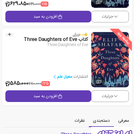
2
629،850
٪15
741،000
جزئیات
افزودن به سبد
پیشنهاد ویژه
3.2
از
1
رأی
کتاب Three Daughters of Eve
Three Daughters of Eve
انتشارات:
معیار علم
1
585،000
٪25
780،000
جزئیات
افزودن به سبد
معرفی
دسته‌بندی
نظرات