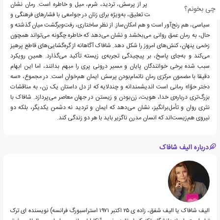
میانه‌ای معلق ایستاده که پر از پرسش، تردید، شرم، میل و خاطره است. رمان نشان
چی بخونم؟
می‌دهد چگونه این وضعیت تعلیق، به‌ویژه برای زنان در جوامعی با فشارهای فرهنگی و
سیاسی، هم رنج‌آور است و هم امکان‌ساز. از نظر ساختاری، رفت‌وبرگشت میان گذشته و
حال، به رمان عمق روانی می‌بخشد و نشان می‌دهد که خاطره چگونه می‌تواند همچون
زخمی پنهان، کنش‌های امروز را شکل دهد. شافاک آگاهانه از گره‌گشایی‌های قاطع پرهیز
می‌کند و به‌جای پاسخ، بر پیچیدگی تجربه‌ی زیسته تأکید می‌گذارد. همین رویکرد
سبب شده برخی خوانندگان پایان و مسیر درونی پری را مبهم بدانند، اما این ابهام
دقیقا با مضمون مرکزی رمان ناتمام‌بودن پرسش ایمان هم‌خوان است. در مجموع، «سه
دختر حوّا» رمانی است اندیشمندانه و چندلایه که از دل داستان یک زن، به مناقشات
بزرگ‌تری درباره‌ی خدا، هویت، زن‌بودن و زیستن در جهان معاصر می‌پردازد. شافاک با
نثری روان و تأمل‌برانگیز، نشان می‌دهد که ایمان و تردید نه دشمن یکدیگر، بلکه دو
نیروی هم‌زیست‌اند که انسان مدرن ناگزیر باید با هر دو زندگی کند.
درباره الیف شافاک
الیف شافاک یا الیف شفق، زاده ی ۲۵ اکتبر ۱۹۷۱ استراسبورگ فرانسه) نویسنده ای ترک