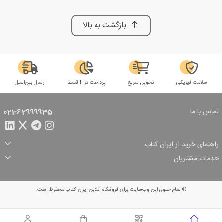
بازگشت به بالا
سلامت فیزیکی
تحویل سریع
پرداخت در 4 قسط
ارسال بین‌الملل
تماس با ما
021-62999935
راهنمای خرید از ایران کتاب
ثبت سفارش
شیوه پرداخت
خدمات مشتریان
تخفیف‌های خرید
شرایط ارسال سفارش
درباره ما
شرایط استفاده
حریم خصوصی
پیگیری سفارش
بازگرداندن سفارش
پرسش‌های متداول
© تمام حقوق این وب‌سایت برای فروشگاه آنلاین ایران کتاب محفوظ است.
سبد خرید