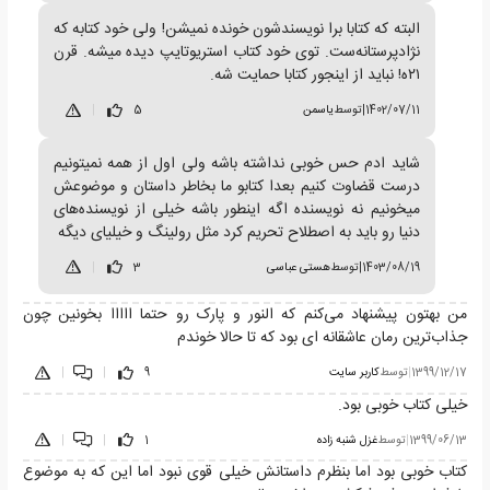
البته که کتابا برا نویسندشون خونده نمیشن! ولی خود کتابه که
نژادپرستانه‌ست. توی خود کتاب استریوتایپ دیده میشه. قرن
۲۱ه! نباید از اینجور کتابا حمایت شه.
1402/07/11
|
توسط
یاسمن
5
|
شاید ادم حس خوبی نداشته باشه ولی اول از همه نمیتونیم
درست قضاوت کنیم بعدا کتابو ما بخاطر داستان و موضوعش
میخونیم نه نویسنده اگه اینطور باشه خیلی از نویسنده‌های
دنیا رو باید به اصطلاح تحریم کرد مثل رولینگ و خیلیای دیگه
1403/08/19
|
توسط
هستی عباسی
3
|
من بهتون پیشنهاد می‌کنم که النور و پارک رو حتما ااااا بخونین چون
جذاب‌ترین رمان عاشقانه ای بود که تا حالا خوندم
1399/12/17
|
توسط
کاربر سایت
9
|
|
خیلی کتاب خوبی بود.
1399/06/13
|
توسط
غزل شنبه زاده
1
|
|
کتاب خوبی بود اما بنظرم داستانش خیلی قوی نبود اما این که به موضوع