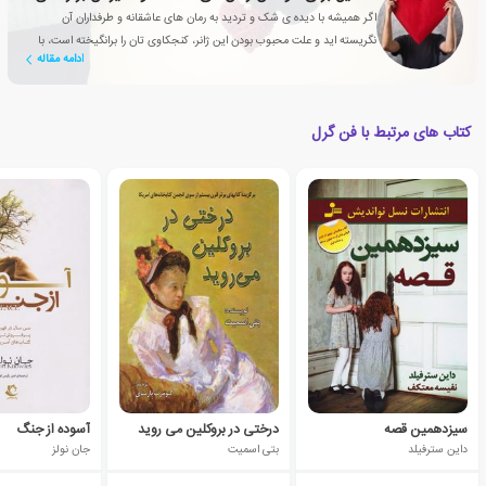
اگر همیشه با دیده ی شک و تردید به رمان های عاشقانه و طرفداران آن
نگریسته اید و علت محبوب بودن این ژانر، کنجکاوی تان را برانگیخته است، با
ادامه مقاله
این مقاله همراه شوید
کتاب های مرتبط با فن گرل
سیزدهمین قصه
درختی در بروکلین می روید
آسوده از جنگ
داین سترفیلد
بتی اسمیت
جان نولز