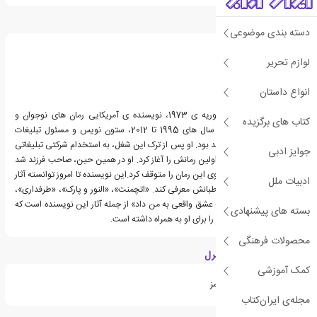
درباره رینبو راول
دسته بندی موضوعی
لوازم تحریر
انواع داستان
رینبو راول، زاده ی 24 فوریه ی 1973، نویسنده ی آمریکایی رمان های نوجوان و
کتاب های برگزیده
بزرگسال است. راول بین سال های 1995 تا 2012، ستون نویس و مسئول تبلیغات
روزنامه ی اوماها ورلد-هرالد بود. او پس از ترک این شغل، به استخدام شرکتی تبلیغاتی
جوایز ادبی
درآمد و همزمان، نوشتن اولین رمانش را آغاز کرد. او در همین حین، صاحب فرزند شد
و به مدت دو سال کار بر روی این رمان را متوقف کرد.این نویسنده تا امروز توانسته آثار
ادبیات ملل
قابل ملاحظه ای را به مخاطبانش معرفی کند. «اتچمنت»، «النور و پارک»، «طرفداری»،
«تلفن ثابت» و «چیزی که عشق واقعی به من داد» از جمله آثار این نویسنده است که
بسته های پیشنهادی
این روزها طرفداران زیادی را برای او به همراه داشته است.
محصولات فرهنگی
ویژگی های کتاب فن گرل
کمک آموزشی
پرفروش های نیویورک تایمز
مجله‌ی ایران‌کتاب