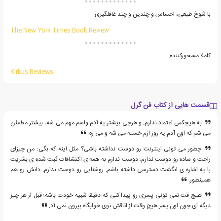
با شوخ طبعی، احساس و چندین و چند غافلگیری.
The New York Times Book Review
کاملا مسحورکننده.
Kirkus Reviews
قسمت هایی از کتاب فن گرل
به هیچکس اعتماد ندارم. و هرچی بیشتر یه آدم واسم مهم می شه، بیشتر مطمئن
می شم که اون آدم یه روز ازم خسته می شه و می ره.
چطور می تونی اینترنت رو دوست نداشته باشی؟ مثل اینه که بگی: من چیزای
راحت و ساده رو دوست ندارم؛ دوست ندارم به همه ی اکتشافات ثبت شده ی بشریت
با یه اشاره ی انگشت دسترسی داشته باشم. روشنایی رو دوست ندارم. دانش رو هم
همینطور.
هیچ قت نمی تونی پسری رو پیدا کنی که دقیقا شبیه خودت باشه؛ قبل از هر چیز
دیگه ای چون اون پسر هیچ وقت از اتاقش توی خوابگاه بیرون نمی آد.