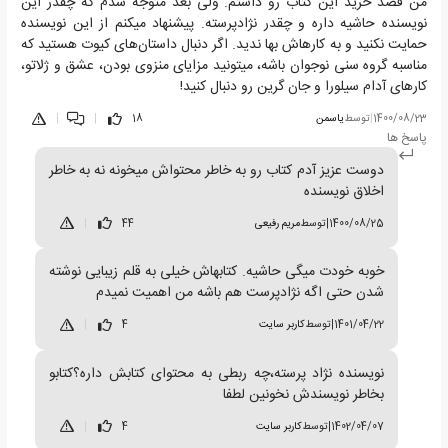
من قصد خرید این کتاب رو داشتم. ولی بعد متوجه شدم که چقدر این
نویسنده حاشیه داره و چقدر نژادپرسته. پیشنهاد میکنم از این نویسنده
حمایت نکنید و به کارهاش بها ندید. اگر دنبال داستان‌های کیوت هستید که
مناسبه گروه سنی نوجوان باشه، میتونید مزایای منزوی بودن، عشق و ژلاتو،
کارهای آدام سیلورا و جان گرین رو دنبال کنید!
1400/08/23
|
توسط
یاسمن
18
|
|
پاسخ ها
دوست عزیز آدم کتاب رو به خاطر محتواش میخونه نه به خاطر
اخلاق نویسنده
1400/08/25
|
توسط
مریم رفیعی
44
|
خوبه خودت میگی حاشیه. کتابهاش خیلی به قلم زیبایی نوشته
شدن حتی اگه نژادپرست هم باشه من اهمیت نمیدم
1401/04/22
|
توسط
کاربر سایت
4
|
نویسنده نژاد پرسته،چه ربطی به محتوای کتابش داره؟کتابو
بخاطر نویسندش نخونین لطفا
1402/04/07
|
توسط
کاربر سایت
4
|