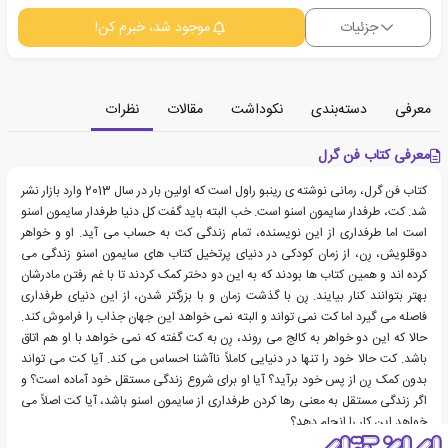
جزئیات
موجود شد، خبرم کن!
معرفی
دسته‌بندی
نکوداشت
مقالات
نظرات
معرفی کتاب فن گرل
کتاب فن گرل، رمانی نوشته ی رینبو راول است که اولین بار در سال 2013 وارد بازار نشر
شد. کت، طرفدار سایمون اسنو است. خب البته باید گفت کل دنیا طرفدار سایمون اسنو
است اما طرفداری از این نویسنده، تمام زندگی کت به حساب می آید. او و خواهر
دوقلویش، رِن، از زمان کودکی در دنیای پرتخیل کتاب های سایمون اسنو زندگی می
کرده اند و همین کتاب ها بودند که به این دو دختر کمک کردند تا با غم رفتن مادرشان
بهتر بتوانند کنار بیایند. رِن با گذشت زمان و با بزرگتر شدن، از این دنیای طرفداری
فاصله می گیرد اما کت نمی تواند و البته نمی خواهد این جهان جذاب را فراموش کند.
حالا که این دو خواهر به کالج می روند، رِن به کت گفته که نمی خواهد با او هم اتاق
باشد. کت حالا خود را تنها در دنیایی کاملاً ناآشنا احساس می کند. آیا کت می تواند
بدون کمک رِن از پس خود برآید؟ آیا او برای شروع زندگی مستقل خود آماده است؟ و
اگر زندگی مستقل به معنی رها کردن طرفداری از سایمون اسنو باشد، آیا کت اصلاً می
خواهد این کار را انجام دهد؟