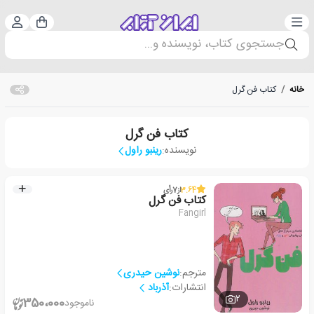
دسته‌بندی
ورود 
سبد خرید
جستجوی کتاب، نویسنده و...
خانه
/
کتاب فن گرل
کتاب فن گرل
نویسنده:
رینبو راول
3.64
از
7
رأی
کتاب فن گرل
Fangirl
مترجم:
نوشین حیدری
انتشارات:
آذرباد
2
350،000
ناموجود