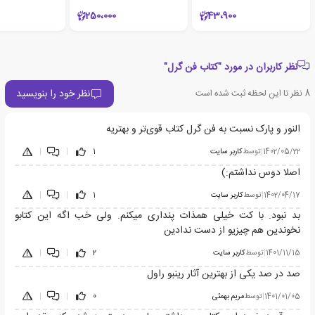
250،000
43،900
نظر کاربران در مورد "کتاب فن گرل"
نظر خود را بنویسید
8
نظر تا این لحظه ثبت شده است
النور و پارک نسبت به فن گرل کتاب قوی‌تر و بهتریه
1402/05/22
|
توسط
کاربر سایت
1
|
|
اصلا دوس نداشتم:)
1402/04/17
|
توسط
کاربر سایت
1
|
|
بد نبود. با کت خیلی همذات پنداری میکنم. ولی خب اگه این کتابو
نخوندین هم چیزیو از دست ندادین
1401/11/15
|
توسط
کاربر سایت
2
|
|
صد در صد یکی از بهترین آثار رینبو راول
1401/01/05
|
توسط
مریم بهمئی
0
|
|