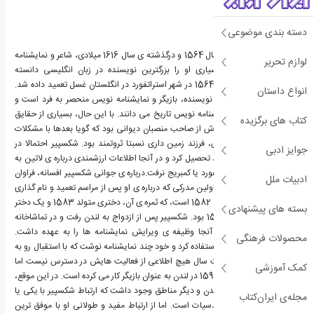
دسته بندی موضوعی
ویلیام شکسپیر، زاده ی سال 1564 و درگذشته ی سال 1616 میلادی، شاعر و نمایشنامه
لوازم تحریر
نویس انگلیسی بود. بسیاری او را بزرگترین نویسنده در زبان انگلیسی دانسته
اند.شکسپیر در 26 آوریل 1564 در شهر استراتفورد در انگلستان غسل تعمید داده شد.
انواع داستان
شهرت او به عنوان شاعر، نویسنده، بازیگر و نمایشنامه نویس منحصر به فرد است و
برخی او را بزرگترین نمایشنامه نویس تاریخ می دانند. با این حال، بسیاری از حقایق
کتاب های برگزیده
زندگی او مبهم است. پدرش از صاحب منصبان دیوانی بود که گویا بعدها با مشکلات
مالی مواجه شد و مادرش، فرزند زمین داری نسبتا ثروتمند بود. شکسپیر احتمالا در
جوایز ادبی
مدرسه ی گرامر استراتفورد تحصیل کرد و در آنجا اطلاعات ارزشمندی درباره ی لاتین به
دست آورد. اما او به آکسفورد یا کمبریج نرفت.درباره ی جوانی شکسپیر افسانه، فراوان
ادبیات ملل
است و سند معتبر اندک. اولین مدرکی که درباره ی او پس از مراسم تعمید و نام گذاری
داریم، از ازدواجش در سال 1582 است، که ثمره ی آن، دختری متولد 1583 و یک دختر
بسته های پیشنهادی
و پسر دوقلو در سال 1585 بود. شکسپیر پس از ازدواج به لندن رفت و در تماشاخانه
مشغول بازی شد. او در آنجا وظیفه ی ویرایش نمایشنامه ها را به عهده داشت.
محصولات فرهنگی
شکسپیر از این موقعیت استفاده کرد و خود چند نمایشنامه نوشت که با استقبال رو به
رو شد. پس از آن، تا هفت سال هیچ اطلاعی از فعالیت هایش در دسترس نیست اما
کمک آموزشی
وی احتمالا پیش از سال 1592 در لندن به عنوان بازیگر کار می کرده است. در این موقع،
چندین گروه بازیگری در لندن و دیگر مناطق وجود داشت که ارتباط شکسپیر با یکی یا
مجله‌ی ایران‌کتاب
بیشتر از آن ها همگی حدسیات است. اما از ارتباط مفید و طولانی او با موفق ترین