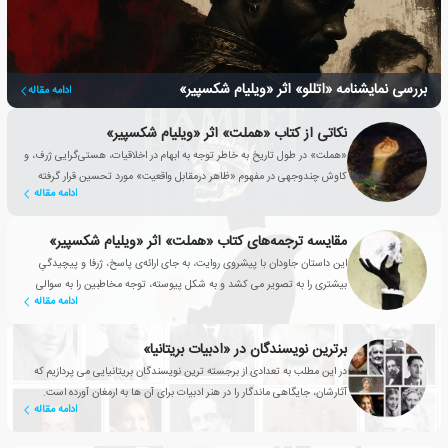
بررسی نمایشنامه «اتللو» اثر «ویلیام شکسپیر»
ادامه مقاله
نکاتی از کتاب «هملت» اثر «ویلیام شکسپیر»
«هملت» در طول تاریخ به خاطر توجه به ابهام در اخلاقیات، هستی‌گرایی ژرف، و
کاوش چندوجهی در مفهوم «ظاهر درمقابل واقعیت» مورد تحسین قرار گرفته
ادامه مقاله
است.
مقایسه ترجمه‌های کتاب «هملت» اثر «ویلیام شکسپیر»
این داستان جاودان با پیشروی روایت، به جای ارائه‌ی پاسخ، ژرفا و پیچیدگیِ
بیشتری را به تصویر می کشد و به شکل پیوسته، توجه مخاطبین را به سوالی
ادامه مقاله
جلب می کند که نمایشنامه با آن آغاز می شود: «چه کسی آنجاست؟»
برترین نویسندگان در «ادبیات بریتانیا»
در این مطلب به تعدادی از برجسته ترین نویسندگان بریتانیایی می پردازیم که
آثارشان، جایگاهی ماندگار را در هنر ادبیات برای آن ها به ارمغان آورده است.
ادامه مقاله