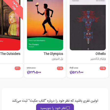
ی
ش
ن
ه
ا
د
و
ی
ژ
پ
ه
The Outsiders
The Olympics
Othello
ویلیام شکسپیر
پل شیپتون
٪20
270،000
٪15
614،000
٪15
229،500
521،900
اولین نفری باشید که نظر خود را درباره "کتاب مکبث" ثبت می‌کند
نظر خود را بنویسید